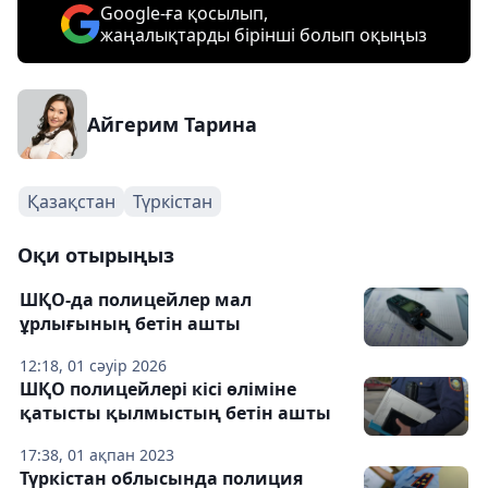
Google-ға қосылып,
жаңалықтарды бірінші болып оқыңыз
Айгерим Тарина
Қазақстан
Түркістан
Оқи отырыңыз
ШҚО-да полицейлер мал
ұрлығының бетін ашты
12:18, 01 сәуір 2026
ШҚО полицейлері кісі өліміне
қатысты қылмыстың бетін ашты
17:38, 01 ақпан 2023
Түркістан облысында полиция