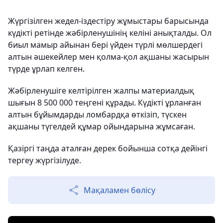
Жүргізілген жедел-іздестіру жұмыстары барысында
күдікті ретінде жәбірленушінің келіні анықталды. Ол
биыл мамыр айынан бері үйден түрлі мөлшердегі
алтын әшекейлер мен қолма-қол ақшаны жасырын
түрде ұрлап келген.
Жәбірленушіге келтірілген жалпы материалдық
шығын 8 500 000 теңгені құрады. Күдікті ұрланған
алтын бұйымдарды ломбардқа өткізіп, түскен
ақшаны түгелдей құмар ойындарына жұмсаған.
Қазіргі таңда аталған дерек бойынша сотқа дейінгі
тергеу жүргізілуде.
Мақаламен бөлісу