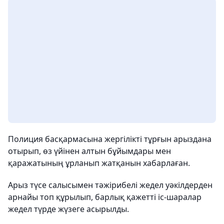
Полиция басқармасына жергілікті тұрғын арыздана
отырып, өз үйінен алтын бұйымдары мен
қаражатының ұрланып жатқанын хабарлаған.
Арыз түсе салысымен тәжірибелі жедел уәкілдерден
арнайы топ құрылып, барлық қажетті іс-шаралар
жедел түрде жүзеге асырылды.