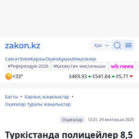
Қаз
Саясат
Әлем
Қаржы
Оқиға
Құқық
Мақалалар
#Референдум-2026
#Қазақстан мақтанышы
+33°
$
469.93
€
541.64
₽
5.71
Басты
Барлық жаңалықтар
Оқиғалар туралы жаңалықтар
Оқиғалар
12:21, 29 желтоқсан 2025
Түркістанда полицейлер 8,5