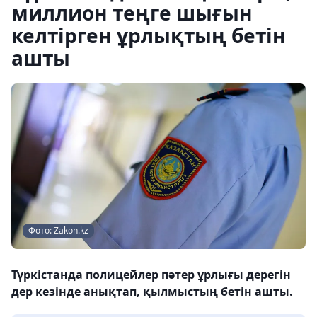
миллион теңге шығын
келтірген ұрлықтың бетін
ашты
Фото: Zakon.kz
Түркістанда полицейлер пәтер ұрлығы дерегін
дер кезінде анықтап, қылмыстың бетін ашты.