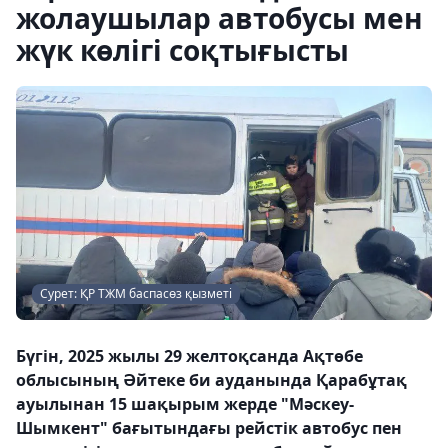
жолаушылар автобусы мен
жүк көлігі соқтығысты
Сурет: ҚР ТЖМ баспасөз қызметі
Бүгін, 2025 жылы 29 желтоқсанда Ақтөбе
облысының Әйтеке би ауданында Қарабұтақ
ауылынан 15 шақырым жерде "Мәскеу-
Шымкент" бағытындағы рейстік автобус пен