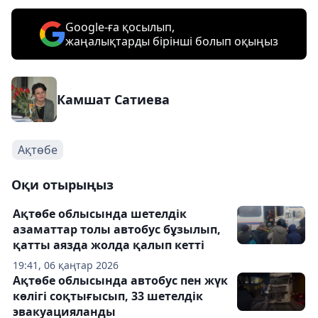
Google-ға қосылып,
жаңалықтарды бірінші болып оқыңыз
Камшат Сатиева
Ақтөбе
Оқи отырыңыз
Ақтөбе облысында шетелдік
азаматтар толы автобус бұзылып,
қатты аязда жолда қалып кетті
19:41, 06 қаңтар 2026
Ақтөбе облысында автобус пен жүк
көлігі соқтығысып, 33 шетелдік
эвакуацияланды