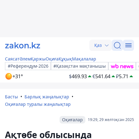
Қаз
Саясат
Әлем
Қаржы
Оқиға
Құқық
Мақалалар
#Референдум-2026
#Қазақстан мақтанышы
+31°
$
469.93
€
541.64
₽
5.71
Басты
Барлық жаңалықтар
Оқиғалар туралы жаңалықтар
Оқиғалар
19:29, 29 желтоқсан 2025
Ақтөбе облысында