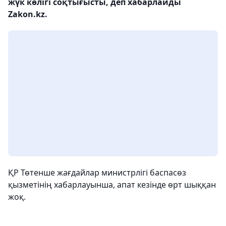
жүк көлігі соқтығысты, деп хабарлайды
Zakon.kz.
ҚР Төтенше жағдайлар министрлігі баспасөз
қызметінің хабарлауынша, апат кезінде өрт шыққан
жоқ.