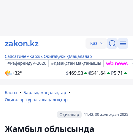
Қаз
Саясат
Әлем
Қаржы
Оқиға
Құқық
Мақалалар
#Референдум-2026
#Қазақстан мақтанышы
+32°
$
469.93
€
541.64
₽
5.71
Басты
Барлық жаңалықтар
Оқиғалар туралы жаңалықтар
Оқиғалар
11:42, 30 желтоқсан 2025
Жамбыл облысында