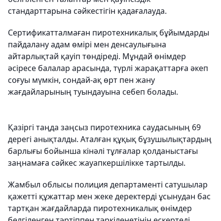
стандарттарына сәйкестігін қадағалауда.
Сертификатталмаған пиротехникалық бұйымдарды
пайдалану адам өмірі мен денсаулығына
айтарлықтай қауіп төндіреді. Мұндай өнімдер
әсіресе балалар арасында, түрлі жарақаттарға әкеп
соғуы мүмкін, сондай-ақ өрт пен жану
жағдайларының туындауына себеп болады.
Қазіргі таңда заңсыз пиротехника саудасының 69
дерегі анықталды. Аталған құқық бұзушылықтардың
барлығы бойынша кінәлі тұлғалар қолданыстағы
заңнамаға сәйкес жауапкершілікке тартылды.
Жамбыл облысы полиция департаменті сатушылар
қажетті құжаттар мен жеке деректерді ұсынудан бас
тартқан жағдайларда пиротехникалық өнімдер
белгіленген тәртіппен тәркіленетінін ескертеді.