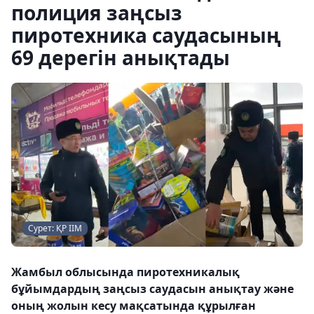
полиция заңсыз
пиротехника саудасының
69 дерегін анықтады
Сурет: ҚР ІІМ
Жамбыл облысында пиротехникалық
бұйымдардың заңсыз саудасын анықтау және
оның жолын кесу мақсатында құрылған