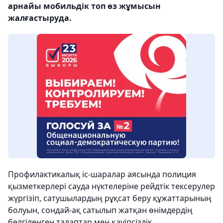
арнайы мобильдік топ өз жұмысын
жалғастыруда.
Профилактикалық іс-шаралар аясында полиция
қызметкерлері сауда нүктелеріне рейдтік тексерулер
жүргізіп, сатушылардың рұқсат беру құжаттарының
болуын, сондай-ақ сатылып жатқан өнімдердің
белгіленген талаптар мен қауіпсіздік