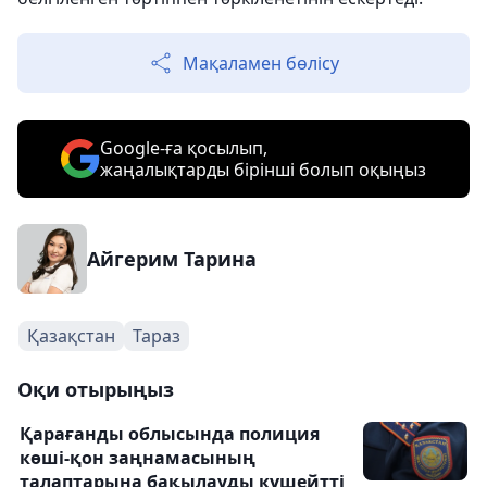
Мақаламен бөлісу
Google-ға қосылып,
жаңалықтарды бірінші болып оқыңыз
Айгерим Тарина
Қазақстан
Тараз
Оқи отырыңыз
Қарағанды облысында полиция
көші-қон заңнамасының
талаптарына бақылауды күшейтті