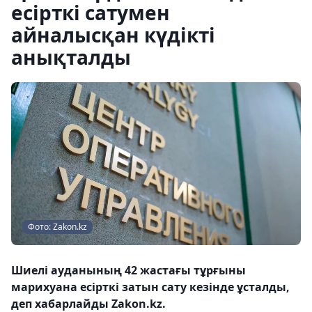
есірткі сатумен
айналысқан күдікті
анықталды
Фото: Zakon.kz
Шиелі ауданының 42 жастағы тұрғыны
марихуана есірткі затын сату кезінде ұсталды,
деп хабарлайды Zakon.kz.