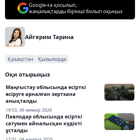
Google-ға қосылып,
жаңалықтарды бірінші болып оқыңыз
Айгерим Тарина
Қазақстан
Қызылорда
Оқи отырыңыз
Маңғыстау облысында есірткі
өсіруге арналған зертхана
анықталды
19:53, 06 мамыр 2026
Павлодар облысында есірткі
сатумен айналысқан күдікті
ұсталды
12:51, 04 наурыз 2025