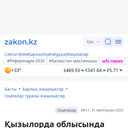
Қаз
Саясат
Әлем
Қаржы
Оқиға
Құқық
Мақалалар
#Референдум-2026
#Қазақстан мақтанышы
+33°
$
469.93
€
541.64
₽
5.71
Басты
Барлық жаңалықтар
Оқиғалар туралы жаңалықтар
Оқиғалар
09:11, 31 желтоқсан 2025
Қызылорда облысында