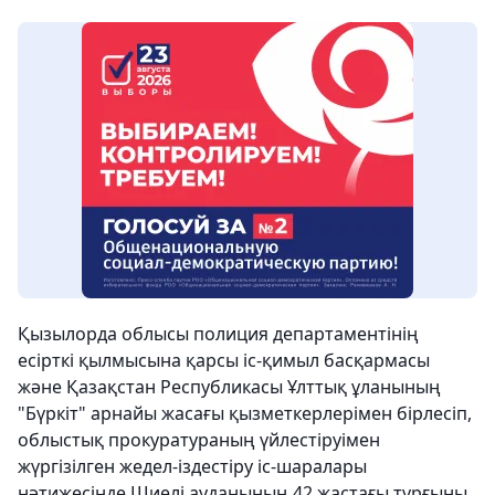
Қызылорда облысы полиция департаментінің
есірткі қылмысына қарсы іс-қимыл басқармасы
және Қазақстан Республикасы Ұлттық ұланының
"Бүркіт" арнайы жасағы қызметкерлерімен бірлесіп,
облыстық прокуратураның үйлестіруімен
жүргізілген жедел-іздестіру іс-шаралары
нәтижесінде Шиелі ауданының 42 жастағы тұрғыны