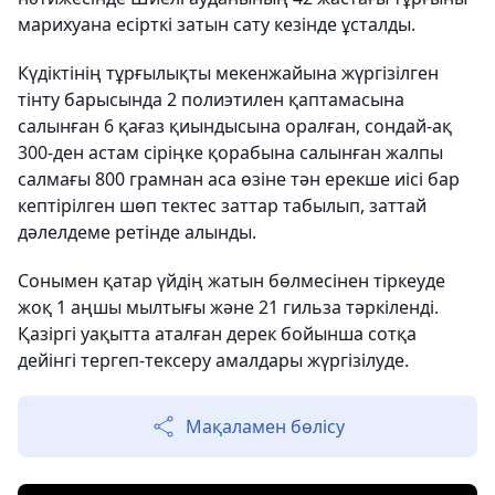
марихуана есірткі затын сату кезінде ұсталды.
Күдіктінің тұрғылықты мекенжайына жүргізілген
тінту барысында 2 полиэтилен қаптамасына
салынған 6 қағаз қиындысына оралған, сондай-ақ
300-ден астам сіріңке қорабына салынған жалпы
салмағы 800 грамнан аса өзіне тән ерекше иісі бар
кептірілген шөп тектес заттар табылып, заттай
дәлелдеме ретінде алынды.
Сонымен қатар үйдің жатын бөлмесінен тіркеуде
жоқ 1 аңшы мылтығы және 21 гильза тәркіленді.
Қазіргі уақытта аталған дерек бойынша сотқа
дейінгі тергеп-тексеру амалдары жүргізілуде.
Мақаламен бөлісу