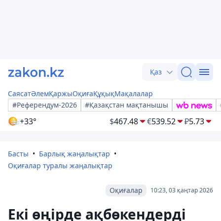
Қаз
Саясат
Әлем
Қаржы
Оқиға
Құқық
Мақалалар
#Референдум-2026
#Қазақстан мақтанышы
+33°
$
467.48
€
539.52
₽
5.73
Басты
Барлық жаңалықтар
Оқиғалар туралы жаңалықтар
Оқиғалар
10:23, 03 қаңтар 2026
Екі өңірде ақбөкендерді