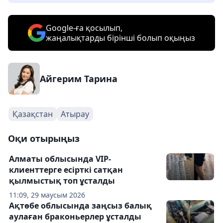
Google-ға қосылып,
жаңалықтарды бірінші болып оқыңыз
Айгерим Тарина
Қазақстан
Атырау
Оқи отырыңыз
Алматы облысында VIP-
клиенттерге есірткі сатқан
қылмыстық топ ұсталды
11:09, 29 маусым 2026
Ақтөбе облысында заңсыз балық
аулаған браконьерлер ұсталды