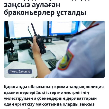
заңсыз аулаған
браконьерлер ұсталды
Фото: Zakon.kz
Қарағанды облысының криминалдық полиция
қызметкерлері Ішкі істер министрлігінің
үйлестіруімен ақбөкендердің дериваттарын
одан әрі өткізу мақсатында оларды заңсыз