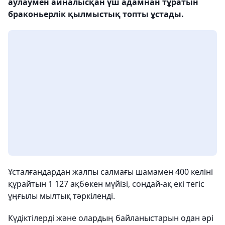
аулаумен айналысқан үш адамнан тұратын
браконьерлік қылмыстық топты ұстады.
Ұсталғандардан жалпы салмағы шамамен 400 келіні
құрайтын 1 127 ақбөкен мүйізі, сондай-ақ екі тегіс
ұңғылы мылтық тәркіленді.
Күдіктілерді және олардың байланыстарын одан әрі