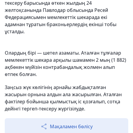
тексеру барысында өткен жылдың 24
желтоқсанында Павлодар облысында Ресей
Федерациясымен мемлекеттік шекарада екі
адамнан тұратын браконьерлердің екінші тобы
ұсталды.
Олардың бірі — шетел азаматы. Аталған тұлғалар
мемлекеттік шекара арқылы шамамен 2 мың (1 882)
ақбөкен мүйізін контрабандалық жолмен алып
өтпек болған.
Заңсыз жүк көлігінің арнайы жабдықталған
жасырын орнына алдын ала жасырылған. Аталған
фактілер бойынша қылмыстық іс қозғалып, сотқа
дейінгі тергеп-тексеру жүргізілуде.
Мақаламен бөлісу