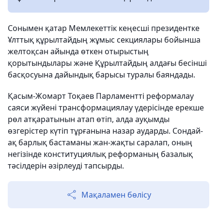
Сонымен қатар Мемлекеттік кеңесші президентке
Ұлттық құрылтайдың жұмыс секциялары бойынша
желтоқсан айында өткен отырыстың
қорытындылары және Құрылтайдың алдағы бесінші
басқосуына дайындық барысы туралы баяндады.
Қасым-Жомарт Тоқаев Парламентті реформалау
саяси жүйені трансформациялау үдерісінде ерекше
рөл атқаратынын атап өтіп, алда ауқымды
өзгерістер күтіп тұрғанына назар аударды. Сондай-
ақ барлық бастаманы жан-жақты саралап, оның
негізінде конституциялық реформаның базалық
тәсілдерін әзірлеуді тапсырды.
Мақаламен бөлісу