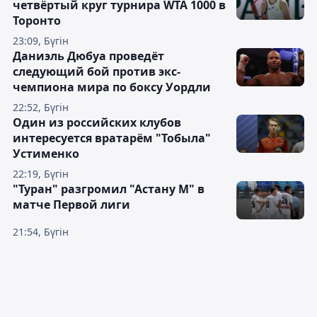
четвёртый круг турнира WTA 1000 в
Торонто
23:09, Бүгін
Даниэль Дюбуа проведёт
следующий бой против экс-
чемпиона мира по боксу Уордли
22:52, Бүгін
Один из российских клубов
интересуется вратарём "Тобыла"
Устименко
22:19, Бүгін
"Туран" разгромил "Астану М" в
матче Первой лиги
21:54, Бүгін