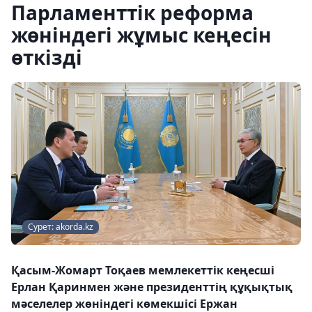
Парламенттік реформа
жөніндегі жұмыс кеңесін
өткізді
Сурет: akorda.kz
Қасым-Жомарт Тоқаев мемлекеттік кеңесші
Ерлан Қаринмен және президенттің құқықтық
мәселелер жөніндегі көмекшісі Ержан