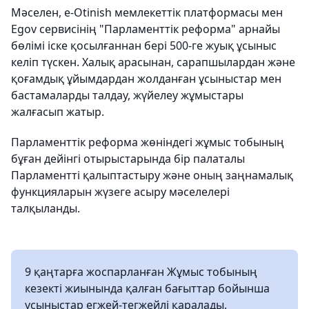
Мәселен, e-Otinish мемлекеттік платформасы мен
Egov сервисінің "Парламенттік реформа" арнайы
бөлімі іске қосылғаннан бері 500-ге жуық ұсыныс
келіп түскен. Халық арасынан, сарапшылардан және
қоғамдық ұйымдардан жолданған ұсыныстар мен
бастамаларды талдау, жүйелеу жұмыстары
жалғасып жатыр.
Парламенттік реформа жөніндегі жұмыс тобының
бұған дейінгі отырыстарында бір палаталы
Парламентті қалыптастыру және оның заңнамалық
функцияларын жүзеге асыру мәселелері
талқыланды.
9 қаңтарға жоспарланған Жұмыс тобының
кезекті жиынында қалған бағыттар бойынша
ұсыныстар егжей-тегжейлі қаралады.