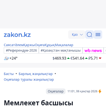
Қаз
Саясат
Әлем
Қаржы
Оқиға
Құқық
Мақалалар
#Референдум-2026
#Қазақстан мақтанышы
+24°
$
469.93
€
541.64
₽
5.71
Басты
Барлық жаңалықтар
Оқиғалар туралы жаңалықтар
Оқиғалар
11:01, 06 қаңтар 2026
Мемлекет басшысы