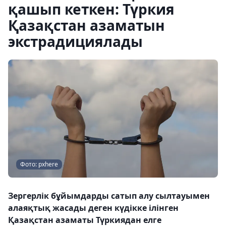
қашып кеткен: Түркия
Қазақстан азаматын
экстрадициялады
Фото: pxhere
Зергерлік бұйымдарды сатып алу сылтауымен
алаяқтық жасады деген күдікке ілінген
Қазақстан азаматы Түркиядан елге