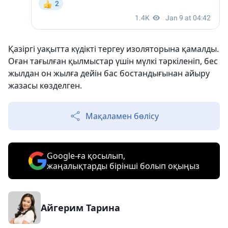
Қазіргі уақытта күдікті тергеу изоляторына қамалды.
Оған тағылған қылмыстар үшін мүлкі тәркіленіп, бес
жылдан он жылға дейін бас бостандығынан айыру
жазасы көзделген.
Мақаламен бөлісу
Google-ға қосылып,
жаңалықтарды бірінші болып оқыңыз
Айгерим Тарина