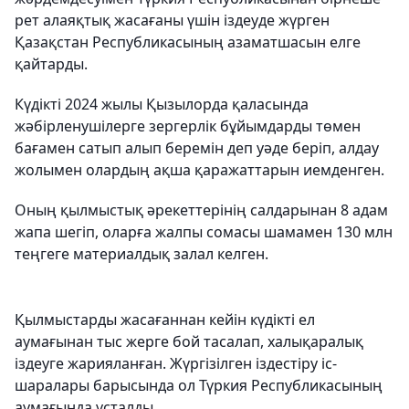
рет алаяқтық жасағаны үшін іздеуде жүрген
Қазақстан Республикасының азаматшасын елге
қайтарды.
Күдікті 2024 жылы Қызылорда қаласында
жәбірленушілерге зергерлік бұйымдарды төмен
бағамен сатып алып беремін деп уәде беріп, алдау
жолымен олардың ақша қаражаттарын иемденген.
Оның қылмыстық әрекеттерінің салдарынан 8 адам
жапа шегіп, оларға жалпы сомасы шамамен 130 млн
теңгеге материалдық залал келген.
Қылмыстарды жасағаннан кейін күдікті ел
аумағынан тыс жерге бой тасалап, халықаралық
іздеуге жарияланған. Жүргізілген іздестіру іс-
шаралары барысында ол Түркия Республикасының
аумағында ұсталды.