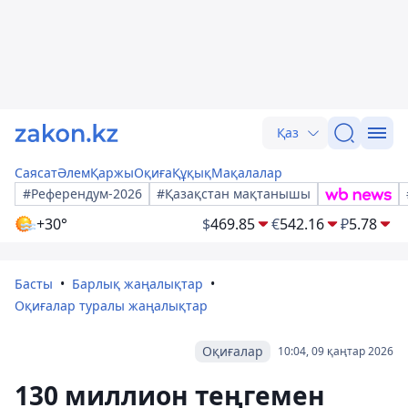
Қаз
Саясат
Әлем
Қаржы
Оқиға
Құқық
Мақалалар
#Референдум-2026
#Қазақстан мақтанышы
+30°
$
469.85
€
542.16
₽
5.78
Басты
Барлық жаңалықтар
Оқиғалар туралы жаңалықтар
Оқиғалар
10:04, 09 қаңтар 2026
130 миллион теңгемен