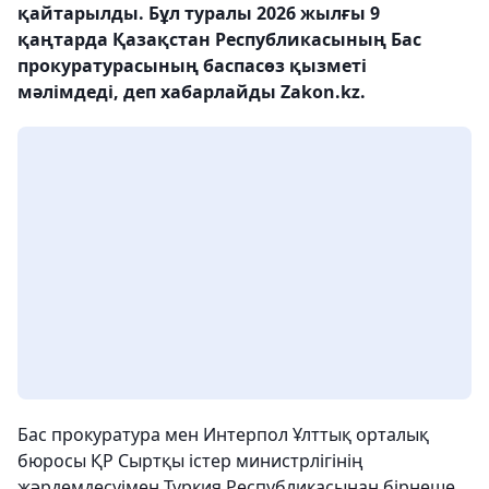
қайтарылды. Бұл туралы 2026 жылғы 9
қаңтарда Қазақстан Республикасының Бас
прокуратурасының баспасөз қызметі
мәлімдеді, деп хабарлайды Zakon.kz.
Бас прокуратура мен Интерпол Ұлттық орталық
бюросы ҚР Сыртқы істер министрлігінің
жәрдемдесуімен Түркия Республикасынан бірнеше