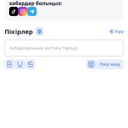
хабардар болыңыз:
Пікірлер
0
Кіру
Пікір жазу