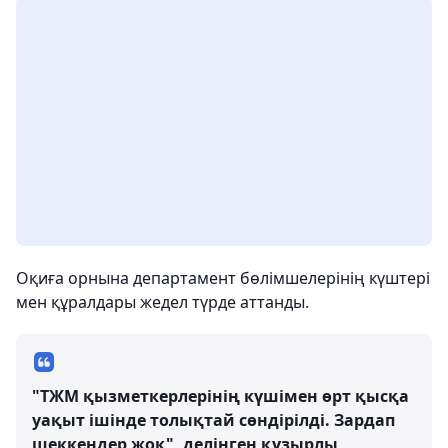
Оқиға орнына департамент бөлімшелерінің күштері
мен құралдары жедел түрде аттанды.
"ТЖМ қызметкерлерінің күшімен өрт қысқа
уақыт ішінде толықтай сөндірілді. Зардап
шеккендер жоқ", делінген құзырлы