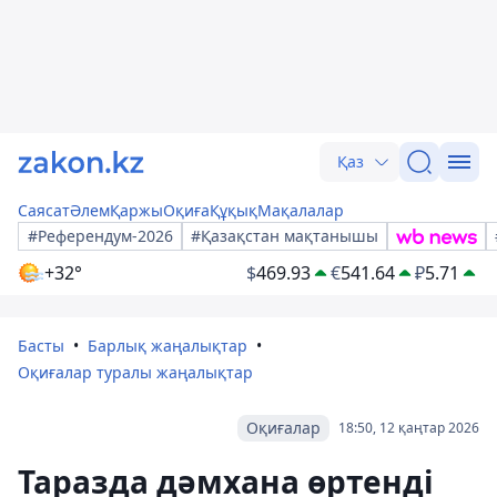
Қаз
Саясат
Әлем
Қаржы
Оқиға
Құқық
Мақалалар
#Референдум-2026
#Қазақстан мақтанышы
+32°
$
469.93
€
541.64
₽
5.71
Басты
Барлық жаңалықтар
Оқиғалар туралы жаңалықтар
Оқиғалар
18:50, 12 қаңтар 2026
Таразда дәмхана өртенді