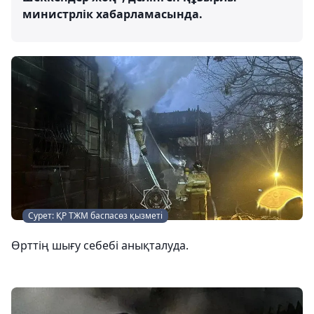
министрлік хабарламасында.
Сурет: ҚР ТЖМ баспасөз қызметі
Өрттің шығу себебі анықталуда.