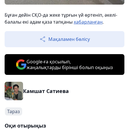
Бұған дейін СҚО-да жеке тұрғын үй өртеніп, әкелі-
балалы екі адам қаза тапқаны
хабарланған
.
Мақаламен бөлісу
Google-ға қосылып,
жаңалықтарды бірінші болып оқыңыз
Камшат Сатиева
Тараз
Оқи отырыңыз