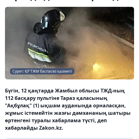
Сурет: ҚР ТЖМ баспасөз қызметі
Бүгін, 12 қаңтарда Жамбыл облысы ТЖД-ның
112 басқару пультіне Тараз қаласының
"Ақбұлақ" (1) ықшам ауданында орналасқан,
жұмыс істемейтін жазғы дәмхананың шатыры
өртенгені туралы хабарлама түсті, деп
хабарлайды Zakon.kz.