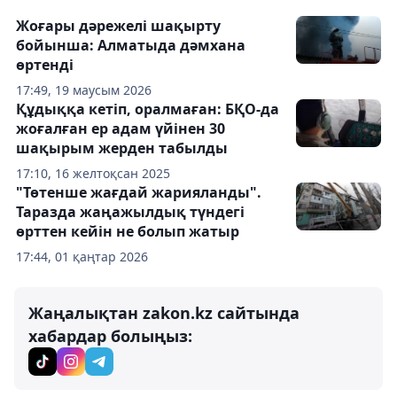
Жоғары дәрежелі шақырту
бойынша: Алматыда дәмхана
өртенді
17:49, 19 маусым 2026
Құдыққа кетіп, оралмаған: БҚО-да
жоғалған ер адам үйінен 30
шақырым жерден табылды
17:10, 16 желтоқсан 2025
"Төтенше жағдай жарияланды".
Таразда жаңажылдық түндегі
өрттен кейін не болып жатыр
17:44, 01 қаңтар 2026
Жаңалықтан zakon.kz сайтында
хабардар болыңыз: