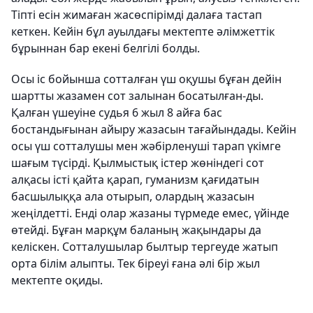
Тіпті есін жимаған жасөспірімді далаға тастап
кеткен. Кейін бұл ауылдағы мектепте әлімжеттік
бұрыннан бар екені белгілі болды.
Осы іс бойынша сотталған үш оқушы бұған дейін
шартты жазамен сот залынан босатылған-ды.
Қалған үшеуіне судья 6 жыл 8 айға бас
бостандығынан айыру жазасын тағайындады. Кейін
осы үш сотталушы мен жәбірленуші тарап үкімге
шағым түсірді. Қылмыстық істер жөніндегі сот
алқасы істі қайта қарап, гуманизм қағидатын
басшылыққа ала отырып, олардың жазасын
жеңілдетті. Енді олар жазаны түрмеде емес, үйінде
өтейді. Бұған марқұм баланың жақындары да
келіскен. Сотталушылар былтыр тергеуде жатып
орта білім алыпты. Тек біреуі ғана әлі бір жыл
мектепте оқиды.