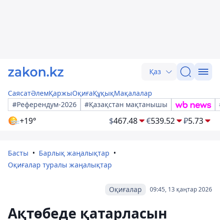
Қаз
Саясат
Әлем
Қаржы
Оқиға
Құқық
Мақалалар
#Референдум-2026
#Қазақстан мақтанышы
+19°
$
467.48
€
539.52
₽
5.73
Басты
Барлық жаңалықтар
Оқиғалар туралы жаңалықтар
Оқиғалар
09:45, 13 қаңтар 2026
Ақтөбеде қатарласын