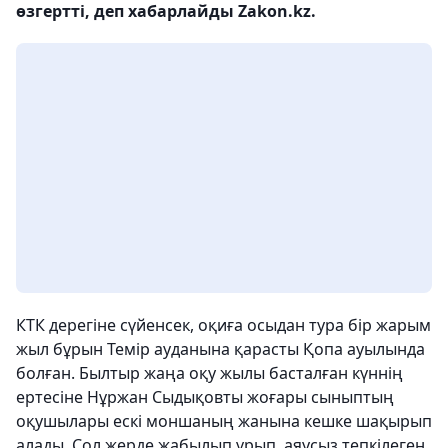
өзгертті, деп хабарлайды Zakon.kz.
КТК дерегіне сүйенсек, оқиға осыдан тура бір жарым
жыл бұрын Темір ауданына қарасты Қопа ауылында
болған. Былтыр жаңа оқу жылы басталған күннің
ертесіне Нұржан Сыдықовты жоғары сыныптың
оқушылары ескі моншаның жанына кешке шақырып
алады. Сол жерде жабылып ұрып, аяусыз тепкілеген.