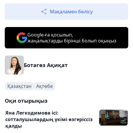
Мақаламен бөлісу
Google-ға қосылып,
жаңалықтарды бірінші болып оқыңыз
Ботагөз Ақиқат
Қазақстан
Ақтөбе
Оқи отырыңыз
Яна Легкодимова ісі:
сотталушылардың үкімі өзгеріссіз
қалды