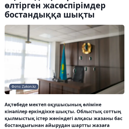
өлтірген жасөспірімдер
бостандыққа шықты
Фото: Zakon.kz
Ақтөбеде мектеп оқушысының өліміне
кінәлілер еркіндікке шықты. Облыстық соттың
қылмыстық істер жөніндегі алқасы жазаны бас
бостандығынан айырудан шартты жазаға