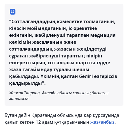
"Сотталғандардың кәмелетке толмағанын,
кінәсін мойындағанын, іс-әрекетіне
өкінгенін, жәбірленуші тараппен медиация
келісімін жасалғанын және
сотталғандардың жазасын жеңілдетуді
сұраған жәбірленуші тараптың пікірін
ескере отырып, сот алқасы шартты түрде
жаза тағайындау туралы шешім
қабылдады. Үкімнің қалған бөлігі өзгеріссіз
қалдырылды".
Жансая Таирова, Ақтөбе облысы сотының баспасөз
хатшысы:
Бұған дейін Қарағанды облысында қар құрсауында
қалып кеткен 12 адам құтқарылғанын
жазғанбыз
.