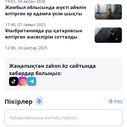
19:01, 24 ақпан 2026
Жамбыл облысында жүкті әйелін
өлтірген ер адамға үкім шықты
17:40, 07 тамыз 2025
Ұлыбританияда үш қатарласын
өлтірген жасөспірім сотталды
12:06, 24 қаңтар 2025
Жаңалықтан zakon.kz сайтында
хабардар болыңыз:
Пікірлер
0
Кіру