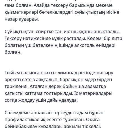
ғана болған. Алайда тексеру барысында мекеме
қызметкерлері бөтелкелердегі сұйықтықтың иісіне
назар аударды.
Сұйықтықтан спиртке тән иіс шыққаны анықталды.
Тексеру нәтижесінде күдік расталды. Көлемі бір литр
болатын үш бөтелкенің ішінде алкоголь өнімдері
болған.
Тыйым салынған затты лимонад ретінде жасыру
әрекеті сәтсіз аяқталып, барлық өнімдер бірден
тәркіленді. Аталған дерек бойынша азаматқа
қатысты хаттама толтырылды. Іс материалдары
сотқа жолдау үшін дайындалуда.
Сәлемдеме арнал­ған тергеудегі адам бұрын
профилактикалық есепте тұрмаған. Оқиға
бейнебақылау құралдары арқылы тіркелді.