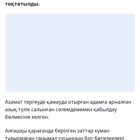
тоқтатылды.
Азамат тергеуде қамауда отырған адамға арналған
азық-түлік салынған сәлемдемемен қабылдау
бөлмесіне келген.
Алғашқы қарағанда берілген заттар күмән
тудырмаған танымал сусынның бос бөтелкелері