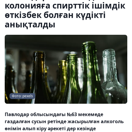
колонияға спирттік ішімдік
өткізбек болған күдікті
анықталды
Фото: pexels
Павлодар облысындағы №63 мекемеде
газдалған сусын ретінде жасырылған алкоголь
өнімін алып кіру әрекеті дер кезінде