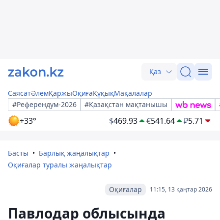
Қаз
Саясат
Әлем
Қаржы
Оқиға
Құқық
Мақалалар
#Референдум-2026
#Қазақстан мақтанышы
+33°
$
469.93
€
541.64
₽
5.71
Басты
Барлық жаңалықтар
Оқиғалар туралы жаңалықтар
Оқиғалар
11:15, 13 қаңтар 2026
Павлодар облысында