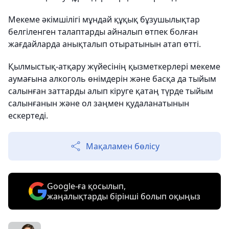
Мекеме әкімшілігі мұндай құқық бұзушылықтар
белгіленген талаптарды айналып өтпек болған
жағдайларда анықталып отыратынын атап өтті.
Қылмыстық-атқару жүйесінің қызметкерлері мекеме
аумағына алкоголь өнімдерін және басқа да тыйым
салынған заттарды алып кіруге қатаң түрде тыйым
салынғанын және ол заңмен қудаланатынын
ескертеді.
Мақаламен бөлісу
Google-ға қосылып,
жаңалықтарды бірінші болып оқыңыз