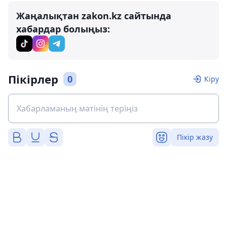
Жаңалықтан zakon.kz сайтында
хабардар болыңыз:
Пікірлер
0
Кіру
Пікір жазу