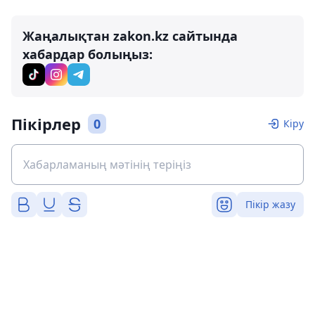
Жаңалықтан zakon.kz сайтында
хабардар болыңыз:
Пікірлер
0
Кіру
Пікір жазу