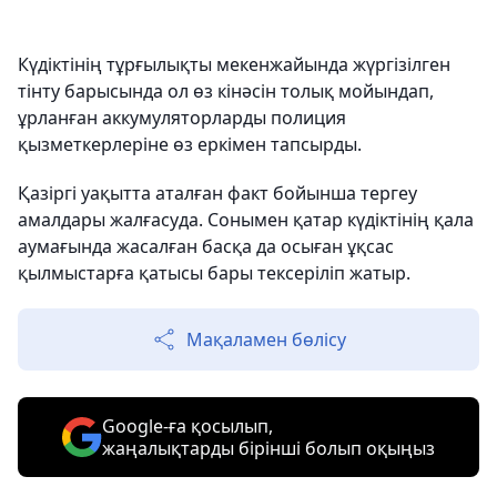
Күдіктінің тұрғылықты мекенжайында жүргізілген
тінту барысында ол өз кінәсін толық мойындап,
ұрланған аккумуляторларды полиция
қызметкерлеріне өз еркімен тапсырды.
Қазіргі уақытта аталған факт бойынша тергеу
амалдары жалғасуда. Сонымен қатар күдіктінің қала
аумағында жасалған басқа да осыған ұқсас
қылмыстарға қатысы бары тексеріліп жатыр.
Мақаламен бөлісу
Google-ға қосылып,
жаңалықтарды бірінші болып оқыңыз