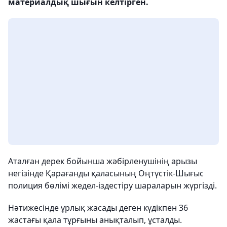
материалдық шығын келтірген.
Аталған дерек бойынша жәбірленушінің арызы
негізінде Қарағанды қаласының Оңтүстік-Шығыс
полиция бөлімі жедел-іздестіру шараларын жүргізді.
Нәтижесінде ұрлық жасады деген күдікпен 36
жастағы қала тұрғыны анықталып, ұсталды.