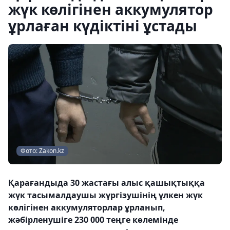
жүк көлігінен аккумулятор
ұрлаған күдіктіні ұстады
Фото: Zakon.kz
Қарағандыда 30 жастағы алыс қашықтыққа
жүк тасымалдаушы жүргізушінің үлкен жүк
көлігінен аккумуляторлар ұрланып,
жәбірленушіге 230 000 теңге көлемінде