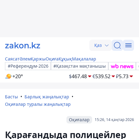
Қаз
Саясат
Әлем
Қаржы
Оқиға
Құқық
Мақалалар
#Референдум-2026
#Қазақстан мақтанышы
+20°
$
467.48
€
539.52
₽
5.73
Басты
Барлық жаңалықтар
Оқиғалар туралы жаңалықтар
Оқиғалар
15:26, 14 қаңтар 2026
Қарағандыда полицейлер