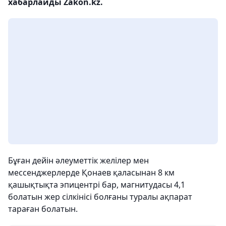
хабарлайды Zakon.kz.
Бұған дейін әлеуметтік желілер мен
мессенджерлерде Қонаев қаласынан 8 км
қашықтықта эпицентрі бар, магнитудасы 4,1
болатын жер сілкінісі болғаны туралы ақпарат
тараған болатын.