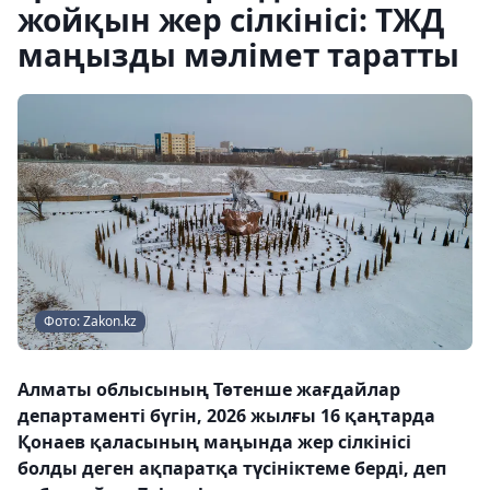
жойқын жер сілкінісі: ТЖД
маңызды мәлімет таратты
Фото: Zakon.kz
Алматы облысының Төтенше жағдайлар
департаменті бүгін, 2026 жылғы 16 қаңтарда
Қонаев қаласының маңында жер сілкінісі
болды деген ақпаратқа түсініктеме берді, деп