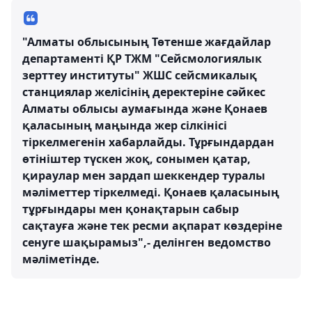
"Алматы облысының Төтенше жағдайлар
департаменті ҚР ТЖМ "Сейсмологиялык
зерттеу институты" ЖШС сейсмикалық
станциялар желісінің деректеріне сәйкес
Алматы облысы аумағында және Қонаев
қаласының маңында жер сілкінісі
тіркелмегенін хабарлайды. Тұрғындардан
өтініштер түскен жоқ, сонымен қатар,
қираулар мен зардап шеккендер туралы
мәліметтер тіркелмеді. Қонаев қаласының
тұрғындары мен қонақтарын сабыр
сақтауға және тек ресми ақпарат көздеріне
сенуге шақырамыз",- делінген ведомство
мәліметінде.