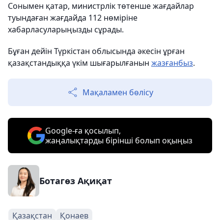
Сонымен қатар, министрлік төтенше жағдайлар
туындаған жағдайда 112 нөміріне
хабарласуларыңызды сұрады.
Бұған дейін Түркістан облысында әкесін ұрған
қазақстандыққа үкім шығарылғанын
жазғанбыз
.
Мақаламен бөлісу
Google-ға қосылып,
жаңалықтарды бірінші болып оқыңыз
Ботагөз Ақиқат
Қазақстан
Қонаев