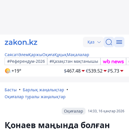
Қаз
Саясат
Әлем
Қаржы
Оқиға
Құқық
Мақалалар
#Референдум-2026
#Қазақстан мақтанышы
+19°
$
467.48
€
539.52
₽
5.73
Басты
Барлық жаңалықтар
Оқиғалар туралы жаңалықтар
Оқиғалар
14:33, 16 қаңтар 2026
Қонаев маңында болған