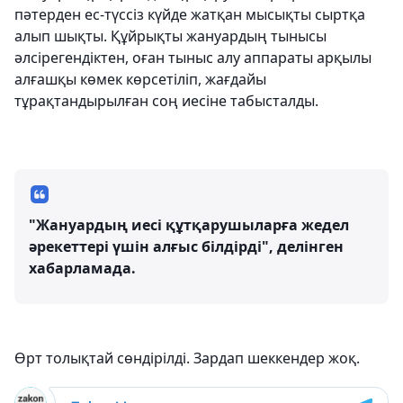
пәтерден ес-түссіз күйде жатқан мысықты сыртқа
алып шықты. Құйрықты жануардың тынысы
әлсірегендіктен, оған тыныс алу аппараты арқылы
алғашқы көмек көрсетіліп, жағдайы
тұрақтандырылған соң иесіне табысталды.
"Жануардың иесі құтқарушыларға жедел
әрекеттері үшін алғыс білдірді", делінген
хабарламада.
Өрт толықтай сөндірілді. Зардап шеккендер жоқ.