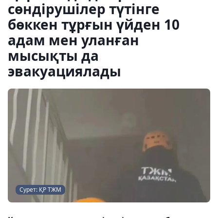
сөндірушілер түтінге
бөккен тұрғын үйден 10
адам мен уланған
мысықты да
эвакуациялады
Сурет: ҚР ТЖМ