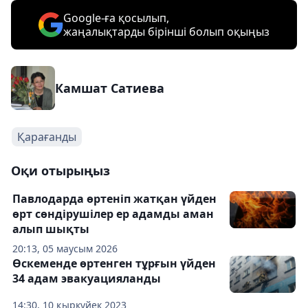
Google-ға қосылып,
жаңалықтарды бірінші болып оқыңыз
Камшат Сатиева
Қарағанды
Оқи отырыңыз
Павлодарда өртеніп жатқан үйден
өрт сөндірушілер ер адамды аман
алып шықты
20:13, 05 маусым 2026
Өскеменде өртенген тұрғын үйден
34 адам эвакуацияланды
14:30, 10 қыркүйек 2023