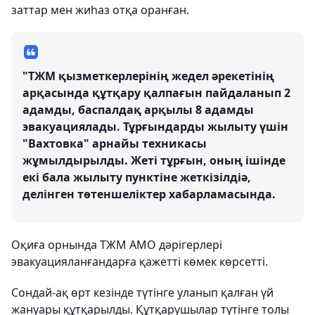
заттар мен жиһаз отқа оранған.
"ТЖМ қызметкерлерінің жедел әрекетінің
арқасында құтқару қалпағын пайдаланып 2
адамды, баспалдақ арқылы 8 адамды
эвакуациялады. Тұрғындарды жылыту үшін
"Вахтовка" арнайы техникасы
жұмылдырылды. Жеті тұрғын, оның ішінде
екі бала жылыту пунктіне жеткізілдіә,
делінген төтеншеліктер хабарламасында.
Оқиға орнында ТЖМ АМО дәрігерлері
эвакуацияланғандарға қажетті көмек көрсетті.
Сондай-ақ өрт кезінде түтінге уланып қалған үй
жануары құтқарылды. Құтқарушылар түтінге толы