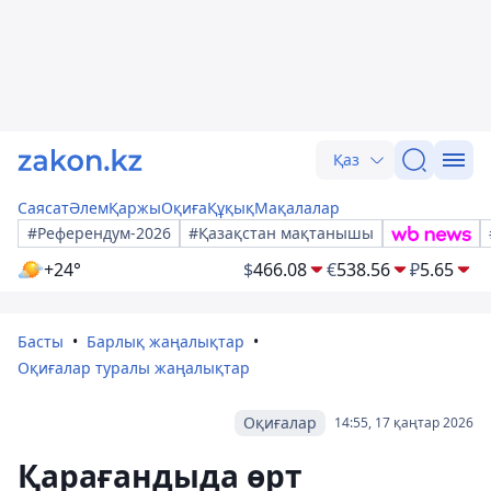
Қаз
Саясат
Әлем
Қаржы
Оқиға
Құқық
Мақалалар
#Референдум-2026
#Қазақстан мақтанышы
+24°
$
466.08
€
538.56
₽
5.65
Басты
Барлық жаңалықтар
Оқиғалар туралы жаңалықтар
Оқиғалар
14:55, 17 қаңтар 2026
Қарағандыда өрт