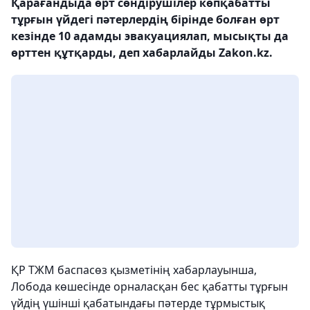
Қарағандыда өрт сөндірушілер көпқабатты
тұрғын үйдегі пәтерлердің бірінде болған өрт
кезінде 10 адамды эвакуациялап, мысықты да
өрттен құтқарды, деп хабарлайды Zakon.kz.
ҚР ТЖМ баспасөз қызметінің хабарлауынша,
Лобода көшесінде орналасқан бес қабатты тұрғын
үйдің үшінші қабатындағы пәтерде тұрмыстық