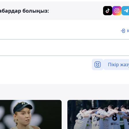
абардар болыңыз:
Пікір жаз