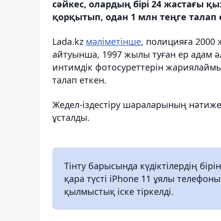
сәйкес, олардың бірі 24 жастағы қ
қорқытып, одан 1 млн теңге талап 
Lada.kz
мәліметінше
, полицияға 2000
айтуынша, 1997 жылы туған ер адам ә
интимдік фотосуреттерін жариялаймы
талап еткен.
Жедел-іздестіру шараларының нәтижесі
ұсталды.
Тінту барысында күдіктілердің бірін
қара түсті iPhone 11 ұялы телефоны
қылмыстық іске тіркелді.