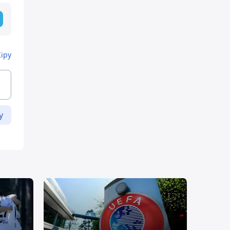
Кіру
у