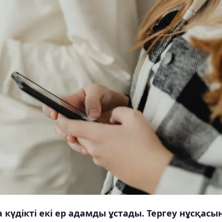
күдікті екі ер адамды ұстады. Тергеу нұсқасы