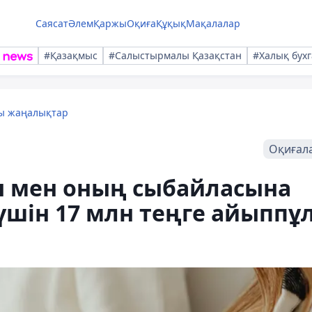
Саясат
Әлем
Қаржы
Оқиға
Құқық
Мақалалар
#Қазақмыс
#Салыстырмалы Қазақстан
#Халық бухг
лы жаңалықтар
Оқиғал
н мен оның сыбайласына
үшін 17 млн теңге айыппұ