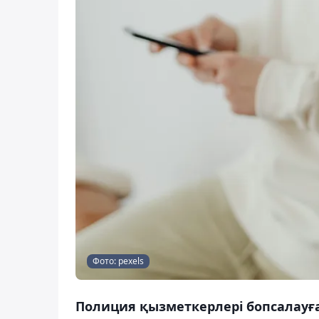
Фото: pexels
Полиция қызметкерлері бопсалауға 