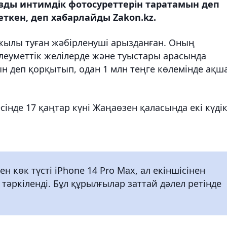
ызды интимдік фотосуреттерін таратамын деп
еткен, деп хабарлайды Zakon.kz.
 жылы туған жәбірленуші арызданған. Оның
леуметтік желілерде және туыстары арасында
н деп қорқытып, одан 1 млн теңге көлемінде ақш
нде 17 қаңтар күні Жаңаөзен қаласында екі күдік
ен көк түсті iPhone 14 Pro Max, ал екіншісінен
 тәркіленді. Бұл құрылғылар заттай дәлел ретінде