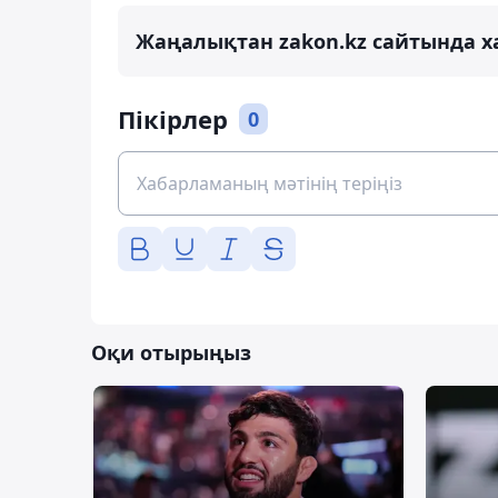
Жаңалықтан zakon.kz сайтында х
Пікірлер
0
Оқи отырыңыз