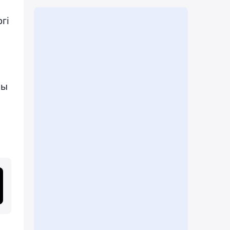
гі
сы