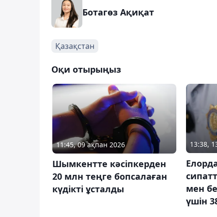
Ботагөз Ақиқат
Қазақстан
Оқи отырыңыз
13:38, 
11:45, 09 ақпан 2026
Елорд
Шымкентте кәсіпкерден
сипатт
20 млн теңге бопсалаған
мен б
күдікті ұсталды
үшін 3