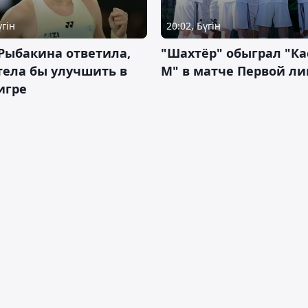
үгін
20:02, Бүгін
Рыбакина ответила,
"Шахтёр" обыграл "К
тела бы улучшить в
М" в матче Первой ли
игре