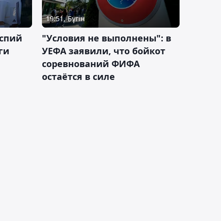
19:51, Бүгін
аспий
"Условия не выполнены": в
ги
УЕФА заявили, что бойкот
соревнований ФИФА
остаётся в силе