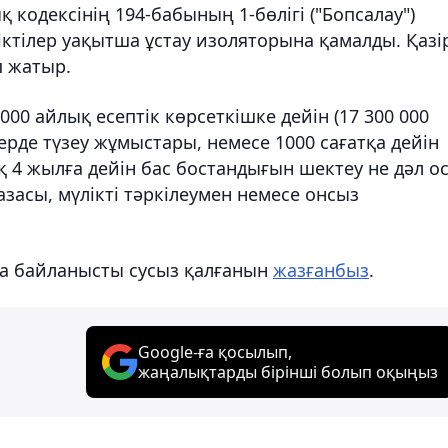
кодексінің 194-бабының 1-бөлігі ("Бопсалау")
ктілер уақытша ұстау изоляторына қамалды. Қазір
п жатыр.
00 айлық есептік көрсеткішке дейін (17 300 000
ерде түзеу жұмыстары, немесе 1000 сағатқа дейін
қ 4 жылға дейін бас бостандығын шектеу не дәл о
засы, мүлікті тәркілеумен немесе онсыз
зға байланысты сусыз қалғанын
жазғанбыз
.
Google-ға қосылып,
жаңалықтарды бірінші болып оқыңыз