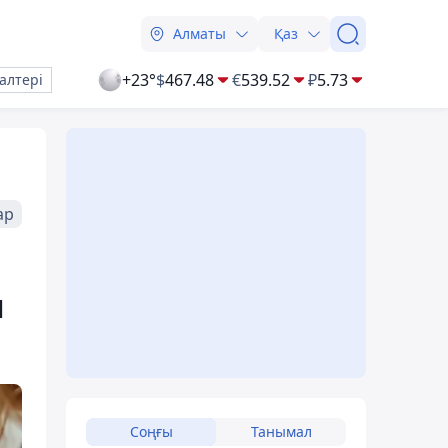
Алматы
Қаз
+23°
$
467.48
€
539.52
₽
5.73
алтері
ар
л
Соңғы
Танымал