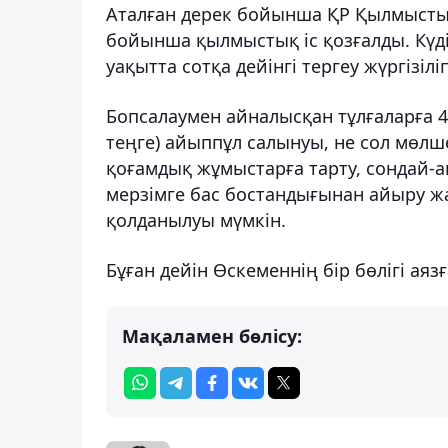
Аталған дерек бойынша ҚР Қылмыстық 
бойынша қылмыстық іс қозғалды. Күді
уақытта сотқа дейінгі тергеу жүргізілі
Бопсалаумен айналысқан тұлғаларға 40
теңге) айыппұл салынуы, не сол мөлш
қоғамдық жұмыстарға тарту, сондай-а
мерзімге бас бостандығынан айыру жа
қолданылуы мүмкін.
Бұған дейін Өскеменнің бір бөлігі ая
Мақаламен бөлісу: