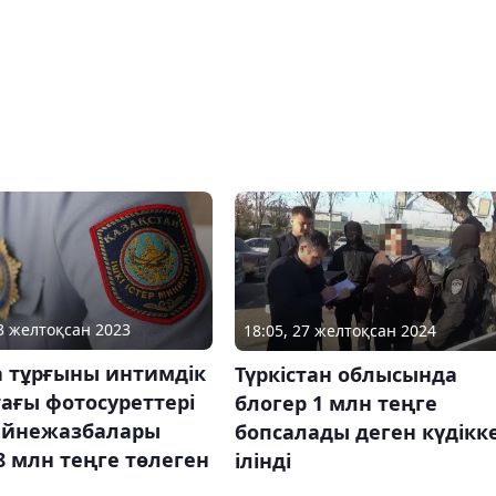
13 желтоқсан 2023
18:05, 27 желтоқсан 2024
а тұрғыны интимдік
Түркістан облысында
ағы фотосуреттері
блогер 1 млн теңге
ейнежазбалары
бопсалады деген күдікк
8 млн теңге төлеген
ілінді