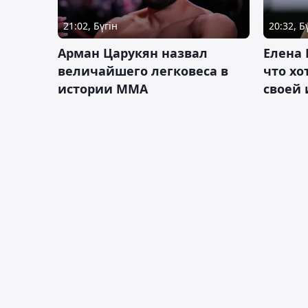
21:02, Бүгін
20:32, Б
Арман Царукян назвал
Елена 
величайшего легковеса в
что хо
истории ММА
своей 