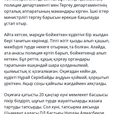
полиция департаменті мен Тергеу департаментінің
орталық аппаратының мамандары кірген. Ішкі істер
министрлігі тергеу барысын ерекше бақылауда
ұстап отыр.
Айта кетсек, марқұм бойжеткен күдіктіні бір жылдан
бері танитын көрінеді. Тіпті жігіт қызды алып қашып,
мәжбүрлі түрде некеге отырмақ та болған. Алайда,
ата-анасы полиция ертіп барып, бойжеткенді алып
кеткен. Бұл ретте, құқық қорғау органдары
тарапынан ешқандай шара қолданылмай,
қылмыстық іс қозғалмаған. Оқиғадан кейін де,
күдікті Нұрай Серікбайды аңдуын қоймай, қорқытып
үркіткен. Ақыр соңы қайғылы жағдаймен аяқталды.
Оқиғаға қатысты 20 қаңтар күні мемлекет басшысы
пікір білдіріп, шұғыл түрде жауаптыларды жазаға
тартуды тапсырды. Сол күні, тапсырма аясында
Шымкент қаласы ПД бастығы Нұрлан Алмасбеков