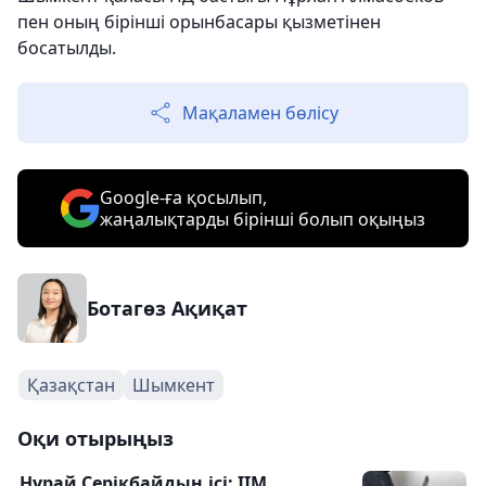
пен оның бірінші орынбасары қызметінен
босатылды.
Мақаламен бөлісу
Google-ға қосылып,
жаңалықтарды бірінші болып оқыңыз
Ботагөз Ақиқат
Қазақстан
Шымкент
Оқи отырыңыз
Нұрай Серікбайдың ісі: ІІМ