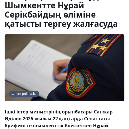
Шымкентте Нұрай
Серікбайдың өліміне
қатысты тергеу жалғасуда
Фото: polisia.kz
Ішкі істер министрінің орынбасары Санжар
Әділов 2026 жылғы 22 қаңтарда Сенаттағы
брифингте шымкенттік бойжеткен Нұрай