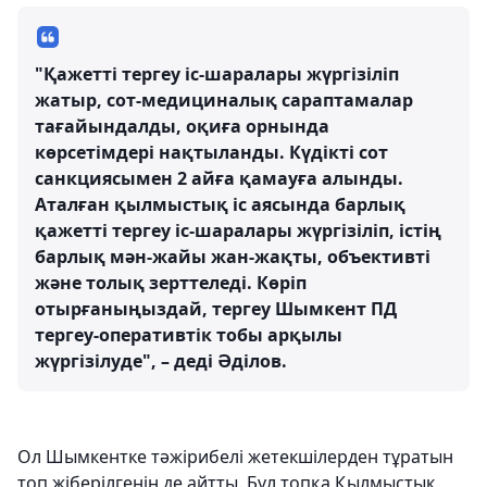
"Қажетті тергеу іс-шаралары жүргізіліп
жатыр, сот-медициналық сараптамалар
тағайындалды, оқиға орнында
көрсетімдері нақтыланды. Күдікті сот
санкциясымен 2 айға қамауға алынды.
Аталған қылмыстық іс аясында барлық
қажетті тергеу іс-шаралары жүргізіліп, істің
барлық мән-жайы жан-жақты, объективті
және толық зерттеледі. Көріп
отырғаныңыздай, тергеу Шымкент ПД
тергеу-оперативтік тобы арқылы
жүргізілуде", – деді Әділов.
Ол Шымкентке тәжірибелі жетекшілерден тұратын
топ жіберілгенін де айтты. Бұл топқа Қылмыстық