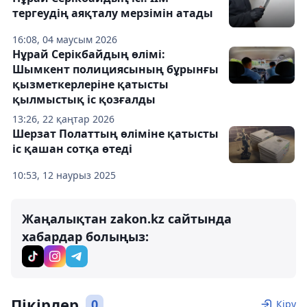
тергеудің аяқталу мерзімін атады
16:08, 04 маусым 2026
Нұрай Серікбайдың өлімі:
Шымкент полициясының бұрынғы
қызметкерлеріне қатысты
қылмыстық іс қозғалды
13:26, 22 қаңтар 2026
Шерзат Полаттың өліміне қатысты
іс қашан сотқа өтеді
10:53, 12 наурыз 2025
Жаңалықтан zakon.kz сайтында
хабардар болыңыз:
Пікірлер
0
Кіру