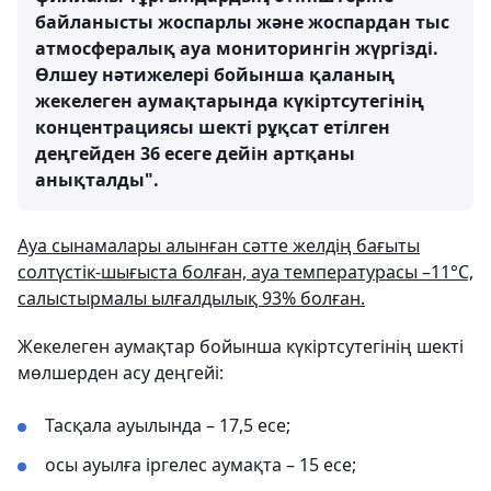
байланысты жоспарлы және жоспардан тыс
атмосфералық ауа мониторингін жүргізді.
Өлшеу нәтижелері бойынша қаланың
жекелеген аумақтарында күкіртсутегінің
концентрациясы шекті рұқсат етілген
деңгейден 36 есеге дейін артқаны
анықталды".
Ауа сынамалары алынған сәтте желдің бағыты
солтүстік-шығыста болған, ауа температурасы –11°C,
салыстырмалы ылғалдылық 93% болған.
Жекелеген аумақтар бойынша күкіртсутегінің шекті
мөлшерден асу деңгейі:
Тасқала ауылында – 17,5 есе;
осы ауылға іргелес аумақта – 15 есе;