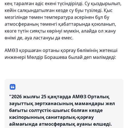
кең таралған әдіс екені түсіндірілді. Су қыздырылып,
кейін салқындатылған кезде су буы түзіледі. Қыс
мезгілінде төмен температура әсерінен бұл бу
атмосфераның төменгі қабаттарында қоюланып,
көзге түтін сияқты көрінуі мүмкін, алайда ол жану
өнімі де, ауа ластануы да емес.
АМӨЗ қоршаған ортаны қорғау бөлімінің жетекші
инженері Мөлдір Борашева былай деп мәлімдеді:
"2026 жылғы 25 қаңтарда АМӨЗ Орталық
зауыттық зертханасының мамандары жел
бағыты солтүстік-шығыс болған кезде
кәсіпорынның санитарлық-қорғау
аймағында атмосфералық ауаны өлшеді.