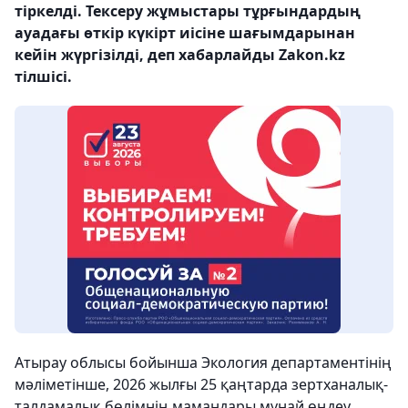
тіркелді. Тексеру жұмыстары тұрғындардың
ауадағы өткір күкірт иісіне шағымдарынан
кейін жүргізілді, деп хабарлайды Zakon.kz
тілшісі.
Атырау облысы бойынша Экология департаментінің
мәліметінше, 2026 жылғы 25 қаңтарда зертханалық-
талдамалық бөлімнің мамандары мұнай өңдеу