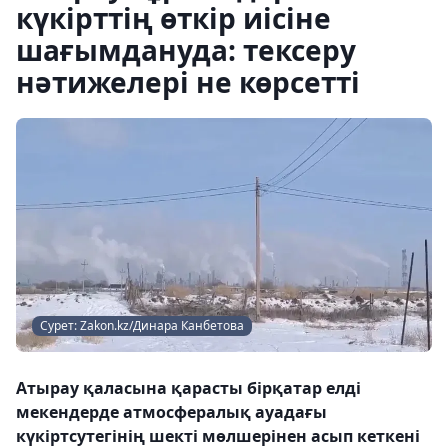
күкірттің өткір иісіне
шағымдануда: тексеру
нәтижелері не көрсетті
Сурет: Zakon.kz/Динара Канбетова
Атырау қаласына қарасты бірқатар елді
мекендерде атмосфералық ауадағы
күкіртсутегінің шекті мөлшерінен асып кеткені