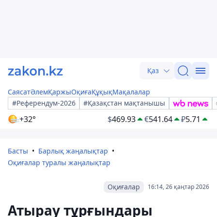
Қаз
Саясат
Әлем
Қаржы
Оқиға
Құқық
Мақалалар
#Референдум-2026
#Қазақстан мақтанышы
+32°
$
469.93
€
541.64
₽
5.71
Басты
Барлық жаңалықтар
Оқиғалар туралы жаңалықтар
Оқиғалар
16:14, 26 қаңтар 2026
Атырау тұрғындары