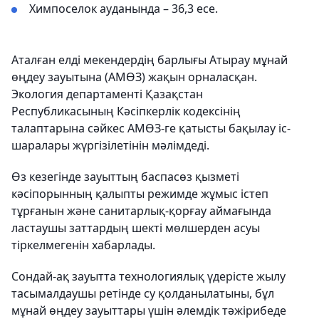
Химпоселок ауданында – 36,3 есе.
Аталған елді мекендердің барлығы Атырау мұнай
өңдеу зауытына (АМӨЗ) жақын орналасқан.
Экология департаменті Қазақстан
Республикасының Кәсіпкерлік кодексінің
талаптарына сәйкес АМӨЗ-ге қатысты бақылау іс-
шаралары жүргізілетінін мәлімдеді.
Өз кезегінде зауыттың баспасөз қызметі
кәсіпорынның қалыпты режимде жұмыс істеп
тұрғанын және санитарлық-қорғау аймағында
ластаушы заттардың шекті мөлшерден асуы
тіркелмегенін хабарлады.
Сондай-ақ зауытта технологиялық үдерісте жылу
тасымалдаушы ретінде су қолданылатыны, бұл
мұнай өңдеу зауыттары үшін әлемдік тәжірибеде