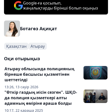
Google-ға қосылып,
жаңалықтарды бірінші болып оқыңыз
Ботагөз Ақиқат
Қазақстан
Атырау
Оқи отырыңыз
Атырау облысында полицияның
бірнеше басшысы қызметінен
шеттетілді
13:26, 13 сәуір 2026
"Өткір газдың иісін сезген". ШҚО-
да полиция қызметкері алты
адамның өміріне араша болды
10:17, 22 қараша 2025