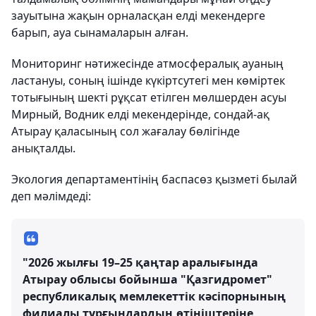
зауытына жақын орналасқан елді мекендерге
барып, ауа сынамаларын алған.
Мониторинг нәтижесінде атмосфералық ауаның
ластануы, соның ішінде күкіртсутегі мен көміртек
тотығының шекті рұқсат етілген мөлшерден асуы
Мирный, Водник елді мекендерінде, сондай-ақ
Атырау қаласының сол жағалау бөлігінде
анықталды.
Экология департаментінің баспасөз қызметі былай
деп мәлімдеді:
"2026 жылғы 19–25 қаңтар аралығында
Атырау облысы бойынша "Қазгидромет"
республикалық мемлекеттік кәсіпорнының
филиалы тұрғындардың өтініштеріне