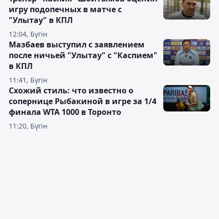
игру подопечных в матче с
"Улытау" в КПЛ
12:04, Бүгін
Мазбаев выступил с заявлением
после ничьей "Улытау" с "Каспием"
в КПЛ
11:41, Бүгін
Схожий стиль: что известно о
сопернице Рыбакиной в игре за 1/4
финала WTA 1000 в Торонто
11:20, Бүгін