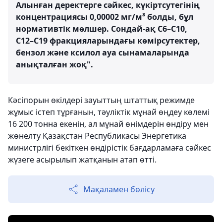
Алынған деректерге сәйкес, күкіртсутегінің
концентрациясы 0,00002 мг/м³ болды, бұл
нормативтік мөлшер. Сондай-ақ С6–С10,
С12–С19 фракцияларындағы көмірсутектер,
бензол және ксилол ауа сынамаларында
анықталған жоқ".
Кәсіпорын өкілдері зауыттың штаттық режимде
жұмыс істеп тұрғанын, тәуліктік мұнай өңдеу көлемі
16 200 тонна екенін, ал мұнай өнімдерін өндіру мен
жөнелту Қазақстан Республикасы Энергетика
министрлігі бекіткен өндірістік бағдарламаға сәйкес
жүзеге асырылып жатқанын атап өтті.
Мақаламен бөлісу