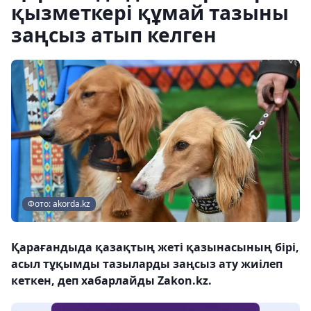
қызметкері құмай тазыны
заңсыз атып келген
Фото: akorda.kz
Қарағандыда қазақтың жеті қазынасының бірі,
асыл тұқымды тазыларды заңсыз ату жиілеп
кеткен, деп хабарлайды Zakon.kz.