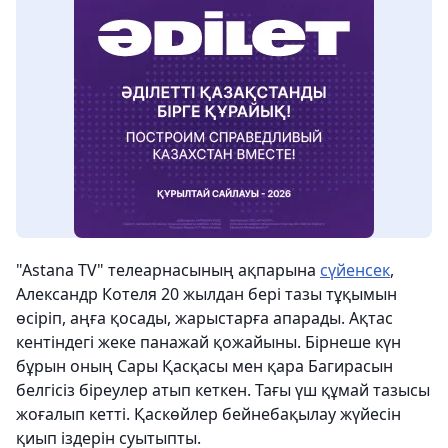
"Astana TV" телеарнасының ақпарына
сүйенсек
,
Александр Котеля 20 жылдан бері тазы тұқымын
өсіріп, аңға қосады, жарыстарға апарады. Ақтас
кентіндегі жеке панажай қожайыны. Бірнеше күн
бұрын оның Сары Қасқасы мен қара Багирасын
белгісіз біреулер атып кеткен. Тағы үш құмай тазысы
жоғалып кетті. Қаскөйлер бейнебақылау жүйесін
қиып іздерін суытыпты.