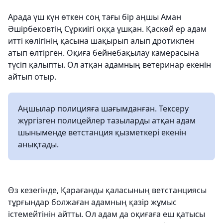
Арада үш күн өткен соң тағы бір аңшы Аман
Әшірбековтің Сұркиігі оққа ұшқан. Қаскөй ер адам
итті көлігінің қасына шақырып алып дротикпен
атып өлтірген. Оқиға бейнебақылау камерасына
түсіп қалыпты. Ол атқан адамның ветеринар екенін
айтып отыр.
Аңшылар полицияға шағымданған. Тексеру
жүргізген полицейлер тазыларды атқан адам
шыныменде ветстанция қызметкері екенін
анықтады.
Өз кезегінде, Қарағанды қаласының ветстанциясы
тұрғындар болжаған адамның қазір жұмыс
істемейтінін айтты. Ол адам да оқиғаға еш қатысы