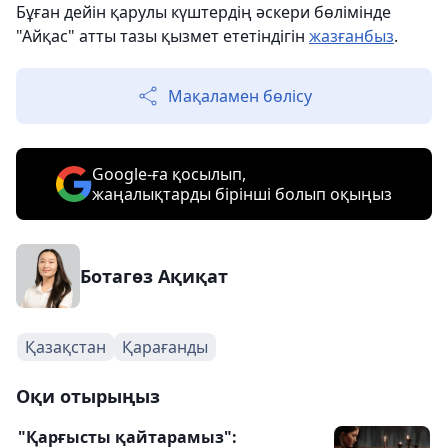
Бұған дейін қарулы күштердің әскери бөлімінде
"Айқас" атты тазы қызмет ететіндігін
жазғанбыз
.
Мақаламен бөлісу
Google-ға қосылып,
жаңалықтарды бірінші болып оқыңыз
Ботагөз Ақиқат
Қазақстан
Қарағанды
Оқи отырыңыз
"Қарғысты қайтарамыз":