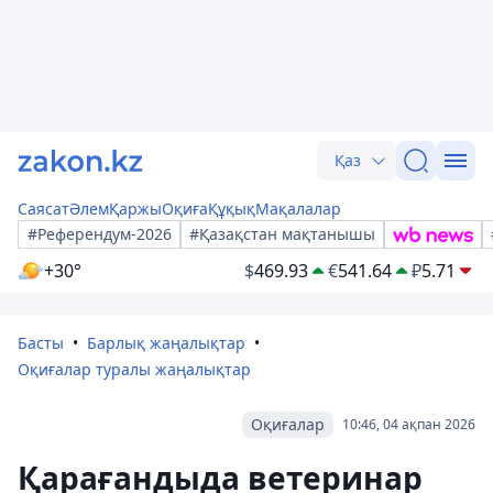
Қаз
Саясат
Әлем
Қаржы
Оқиға
Құқық
Мақалалар
#Референдум-2026
#Қазақстан мақтанышы
+30°
$
469.93
€
541.64
₽
5.71
Басты
Барлық жаңалықтар
Оқиғалар туралы жаңалықтар
Оқиғалар
10:46, 04 ақпан 2026
Қарағандыда ветеринар