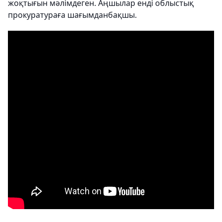
жоқтығын мәлімдеген. Аңшылар енді облыстық
прокуратураға шағымданбақшы.