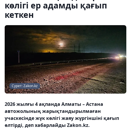
көлігі ер адамды қағып
кеткен
Сурет: Zakon.kz
2026 жылғы 4 ақпанда Алматы – Астана
автожолының жарықтандырылмаған
учаскесінде жүк көлігі жаяу жүргіншіні қағып
өлтірді, деп хабарлайды Zakon.kz.