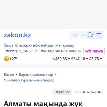
Қаз
Саясат
Әлем
Қаржы
Оқиға
Құқық
Мақалалар
#Референдум-2026
#Қазақстан мақтанышы
+27°
$
469.85
€
542.16
₽
5.78
Басты
Барлық жаңалықтар
Оқиғалар туралы жаңалықтар
Оқиғалар
15:17, 05 ақпан 2026
Алматы маңында жүк