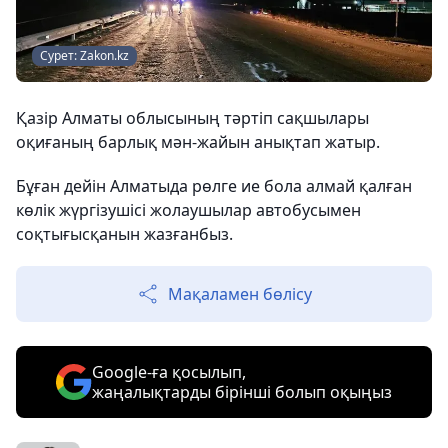
Сурет: Zakon.kz
Қазір Алматы облысының тәртіп сақшылары
оқиғаның барлық мән-жайын анықтап жатыр.
Бұған дейін Алматыда рөлге ие бола алмай қалған
көлік жүргізушісі жолаушылар автобусымен
соқтығысқанын жазғанбыз.
Мақаламен бөлісу
Google-ға қосылып,
жаңалықтарды бірінші болып оқыңыз