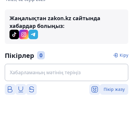
Жаңалықтан zakon.kz сайтында
хабардар болыңыз:
Пікірлер
0
Кіру
Пікір жазу