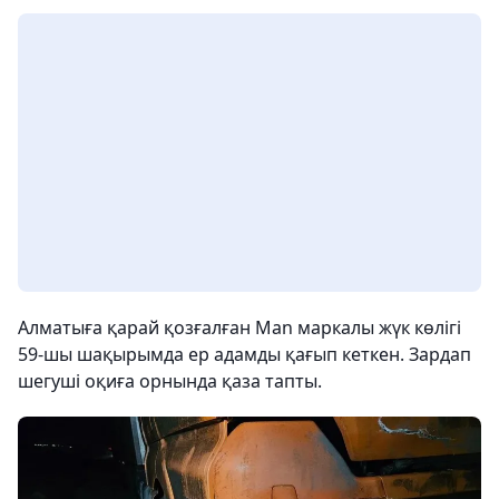
Алматыға қарай қозғалған Man маркалы жүк көлігі
59-шы шақырымда ер адамды қағып кеткен. Зардап
шегуші оқиға орнында қаза тапты.