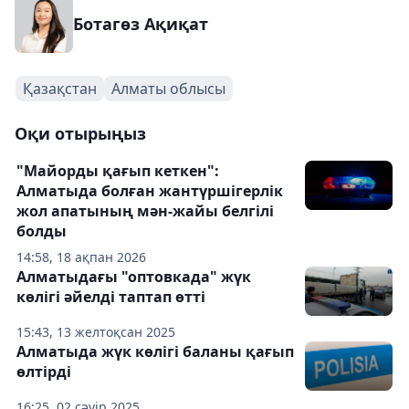
Ботагөз Ақиқат
Қазақстан
Алматы облысы
Оқи отырыңыз
"Майорды қағып кеткен":
Алматыда болған жантүршігерлік
жол апатының мән-жайы белгілі
болды
14:58, 18 ақпан 2026
Алматыдағы "оптовкада" жүк
көлігі әйелді таптап өтті
15:43, 13 желтоқсан 2025
Алматыда жүк көлігі баланы қағып
өлтірді
16:25, 02 сәуір 2025