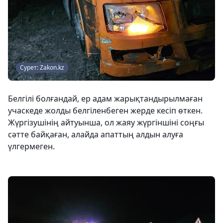
Сурет: Zakon.kz
Белгілі болғандай, ер адам жарықтандырылмаған
учаскеде жолды белгіленбеген жерде кесіп өткен.
Жүргізушінің айтуынша, ол жаяу жүргіншіні соңғы
сәтте байқаған, алайда апаттың алдын алуға
үлгермеген.