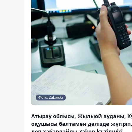
Фото: Zakon.kz
Атырау облысы, Жылыой ауданы, К
оқушысы балтамен дәлізде жүгіріп
деп хабарлайды Zakon.kz тілшісі.