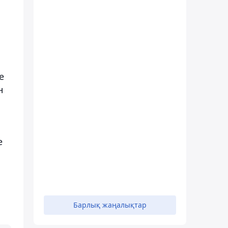
е
н
е
Барлық жаңалықтар