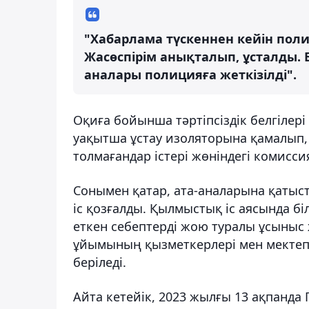
"Хабарлама түскеннен кейін поли
Жасөспірім анықталып, ұсталды.
аналары полицияға жеткізілді".
Оқиға бойынша тәртіпсіздік белгілері
уақытша ұстау изоляторына қамалып, 
толмағандар істері жөніндегі комисс
Сонымен қатар, ата-аналарына қатыст
іс қозғалды. Қылмыстық іс аясында б
еткен себептерді жою туралы ұсыныс 
ұйымының қызметкерлері мен мектепті
беріледі.
Айта кетейік, 2023 жылғы 13 ақпанда 