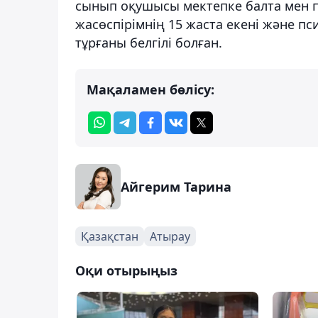
сынып оқушысы мектепке балта мен п
жасөспірімнің 15 жаста екені және п
тұрғаны белгілі болған.
Мақаламен бөлісу:
Айгерим Тарина
Қазақстан
Атырау
Оқи отырыңыз