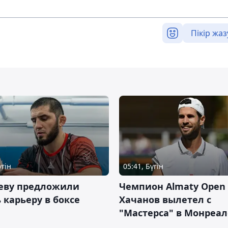
Пікір жаз
үгін
05:41, Бүгін
еву предложили
Чемпион Almaty Open 
 карьеру в боксе
Хачанов вылетел с
"Мастерса" в Монреал