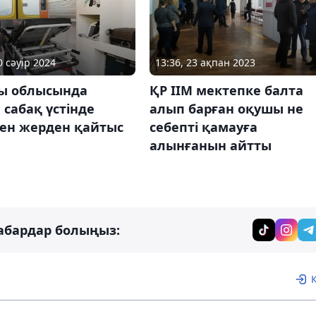
0 сәуір 2024
13:36, 23 ақпан 2023
ы облысында
ҚР ІІМ мектепке балта
сабақ үстінде
алып барған оқушы не
ген жерден қайтыс
себепті қамауға
алынғанын айтты
абардар болыңыз: