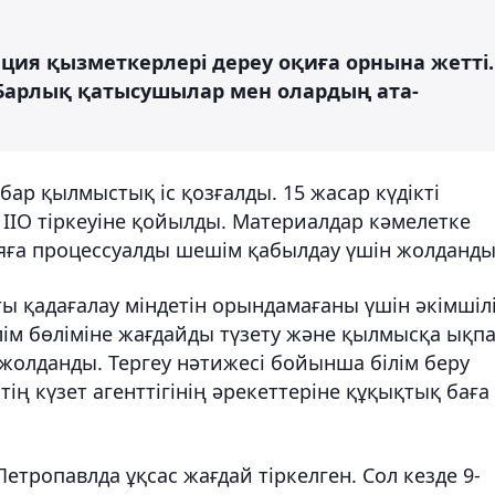
ция қызметкерлері дереу оқиға орнына жетті.
 Барлық қатысушылар мен олардың ата-
 бар қылмыстық іс қозғалды. 15 жасар күдікті
ІІО тіркеуіне қойылды. Материалдар кәмелетке
ияға процессуалды шешім қабылдау үшін жолданды
ы қадағалау міндетін орындамағаны үшін әкімшіл
ілім бөліміне жағдайды түзету және қылмысқа ықп
жолданды. Тергеу нәтижесі бойынша білім беру
ң күзет агенттігінің әрекеттеріне құқықтық баға
Петропавлда ұқсас жағдай тіркелген. Сол кезде 9-