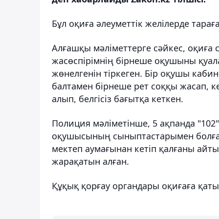
Бұл оқиға әлеуметтік желілерде тарағ
Алғашқы мәліметтерге сәйкес, оқиға 
жасөспірімнің бірнеше оқушыны қуа
жөнелгенін тіркеген. Бір оқушы кабине
балтамен бірнеше рет соққы жасап, ке
алып, белгісіз бағытқа кеткен.
Полиция мәліметінше, 5 ақпанда "102
оқушысының сыныптастарымен болған
мектеп аумағынан кетіп қалғаны айты
жарақатын алған.
Құқық қорғау органдары оқиғаға қат