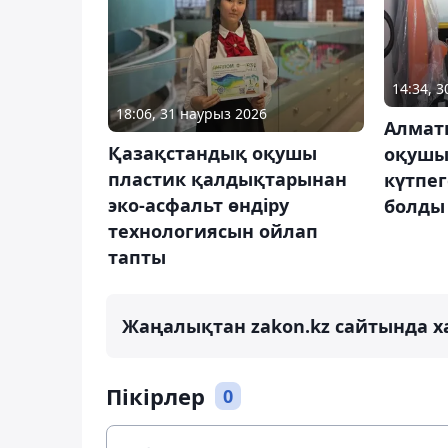
14:34, 3
18:06, 31 наурыз 2026
Алмат
Қазақстандық оқушы
оқушы 
пластик қалдықтарынан
күтпе
эко-асфальт өндіру
болды
технологиясын ойлап
тапты
Жаңалықтан zakon.kz сайтында х
Пікірлер
0