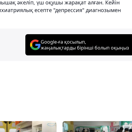
ышақ әкеліп, үш оқушы жарақат алған. Кейін
сихиатриялық есепте "депрессия" диагнозымен
Google-ға қосылып,
жаңалықтарды бірінші болып оқыңыз