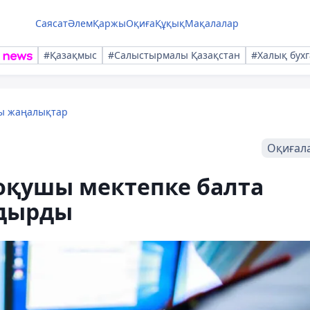
Саясат
Әлем
Қаржы
Оқиға
Құқық
Мақалалар
#Қазақмыс
#Салыстырмалы Қазақстан
#Халық бухг
лы жаңалықтар
Оқиғал
оқушы мектепке балта
удырды