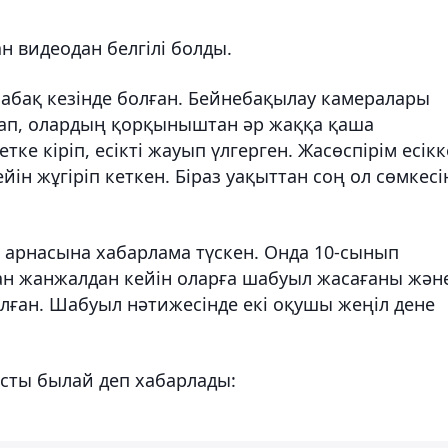
ан видеодан белгілі болды.
сабақ кезінде болған. Бейнебақылау камералары
лап, олардың қорқыныштан әр жаққа қаша
тке кіріп, есікті жауып үлгерген. Жасөспірім есікк
йін жұгіріп кеткен. Біраз уақыттан соң ол сөмкесі
" арнасына хабарлама түскен. Онда 10-сынып
 жанжалдан кейін оларға шабуыл жасағаны жән
лған. Шабуыл нәтижесінде екі оқушы жеңіл дене
ысты былай деп хабарлады: