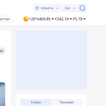
Алматы
Қаз
+26°
$
469.85
€
542.16
₽
5.78
алтері
ар
Соңғы
Танымал