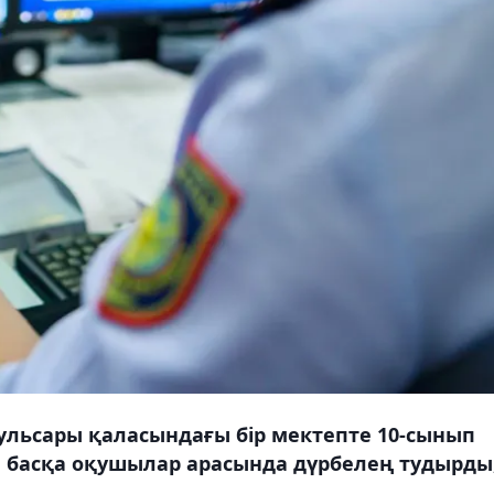
ульсары қаласындағы бір мектепте 10-сынып
, басқа оқушылар арасында дүрбелең тудырды