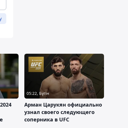
у
05:22, Бүгін
2024
Арман Царукян официально
узнал своего следующего
е
соперника в UFC