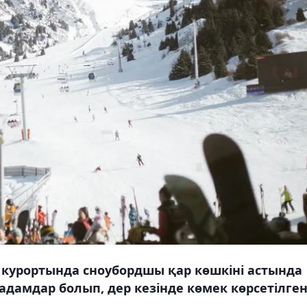
урортында сноубордшы қар көшкіні астында
дамдар болып, дер кезінде көмек көрсетілген