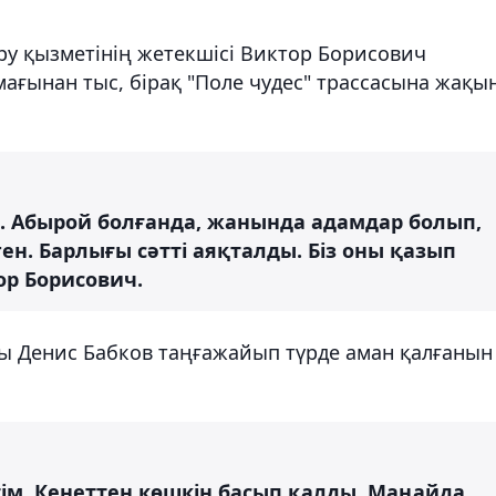
ру қызметінің жетекшісі Виктор Борисович
мағынан тыс, бірақ "Поле чудес" трассасына жақы
ы. Абырой болғанда, жанында адамдар болып,
ен. Барлығы сәтті аяқталды. Біз оны қазып
ор Борисович.
ы Денис Бабков таңғажайып түрде аман қалғанын
ім. Кенеттен көшкін басып қалды. Маңайда