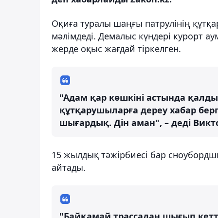
Оқиға туралы шаңғы патрулінің құтқа
мәлімдеді. Демалыс күндері курорт ау
жерде оқыс жағдай тіркелген.
"Адам қар көшкіні астында қалд
құтқарушыларға дереу хабар берг
шығардық. Дін аман", – деді Викт
15 жылдық тәжірбиесі бар сноубордш
айтады.
"Байқамай трассадан шығып кетт