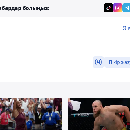
абардар болыңыз:
Пікір жаз