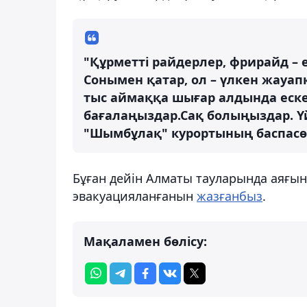
"Құрметті райдерлер, фрирайд – е
Сонымен қатар, ол – үлкен жауа
тыс аймаққа шығар алдында ескер
бағалаңыздар.Сақ болыңыздар. Ү
"Шымбұлақ" курортының баспасөз
Бұған дейін Алматы тауларында аяғы
эвакуацияланғанын
жазғанбыз
.
Мақаламен бөлісу: