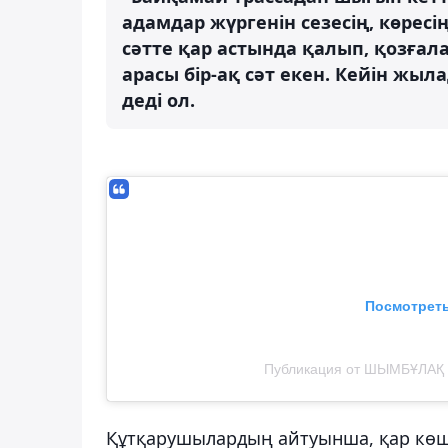
адамдар жүргенін сезесің, көрес
сәтте қар астында қалып, қозғала
арасы бір-ақ сәт екен. Кейін жыл
деді ол.
Посмотреть
Публикация от ШЫМБҰЛАҚ Т
Құтқарушылардың айтуынша, қар көшкі