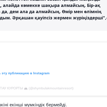
ің, алайда көмекке шақыра алмайсың. Бір-ақ
 да, дем ала да алмайсың. Өмір мен өлімнің
адым. Әрқашан қауіпсіз жермен жүріңіздерші",
 эту публикацию в Instagram
АУ КУРОРТЫ 🏔️ (@shymbulakmountainresort)
ні екінші мүмкіндік бермейді.