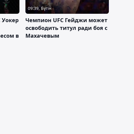
09:39, Бүгін
 Уокер
Чемпион UFC Гейджи может
освободить титул ради боя с
есом в
Махачевым