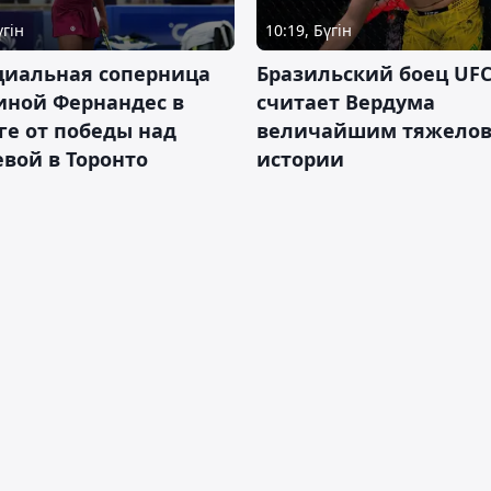
үгін
10:19, Бүгін
циальная соперница
Бразильский боец UFC
иной Фернандес в
считает Вердума
ге от победы над
величайшим тяжелов
вой в Торонто
истории