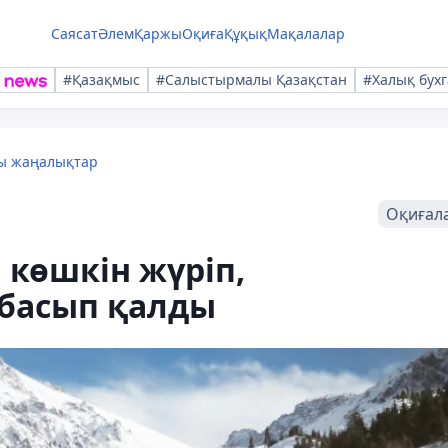
Саясат
Әлем
Қаржы
Оқиға
Құқық
Мақалалар
#Қазақмыс
#Салыстырмалы Қазақстан
#Халық бухг
лы жаңалықтар
Оқиғал
көшкін жүріп,
басып қалды