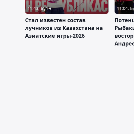
11:43, Бүгін
11:04, Б
Стал известен состав
Потен
лучников из Казахстана на
Рыбак
Азиатские игры-2026
востор
Андрее