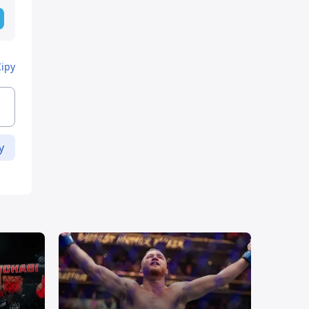
Кіру
у