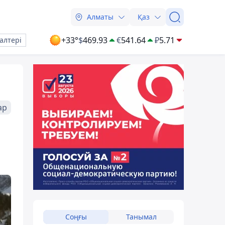
Алматы
Қаз
+33°
$
469.93
€
541.64
₽
5.71
алтері
ар
Соңғы
Танымал