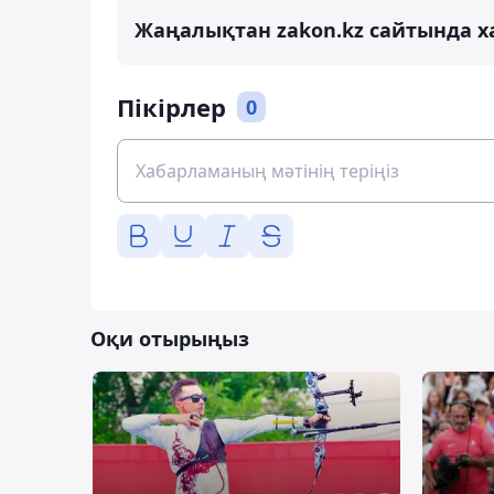
Жаңалықтан zakon.kz сайтында х
Пікірлер
0
Оқи отырыңыз