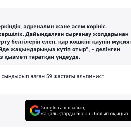
ркіндік, адреналин және әсем көрініс.
пкершілік. Дайындалған сырғанау жолдарынан
ту белгілерін елеп, қар көшкіні қаупін мұқия
йде жақындарыңыз күтіп отыр", – делінген
 қызметі таратқан үндеуде.
н сындырып алған 59 жастағы альпинист
Google-ға қосылып,
жаңалықтарды бірінші болып оқыңыз