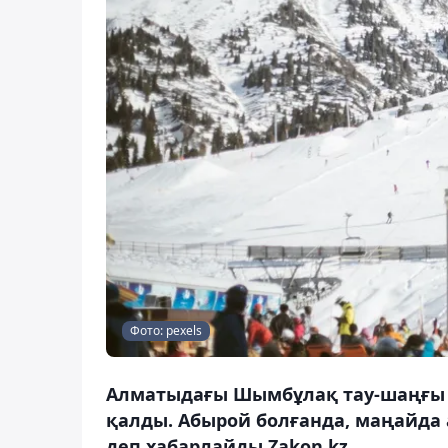
Фото: pexels
Алматыдағы Шымбұлақ тау-шаңғы к
қалды. Абырой болғанда, маңайда а
деп хабарлайды Zakon.kz.