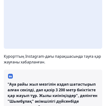
Курорттың Instagram-дағы парақшасында тауға қар
жауғаны хабарланған.
"Ауа райы жыл мезгілін аздап шатастырып
алған секілді, дәл қазір 3 200 метр биіктікте
қар жауып тұр. Жылы киініңіздер", делінген
"Шымбұлақ" әкімшілігі дүйсенбіде