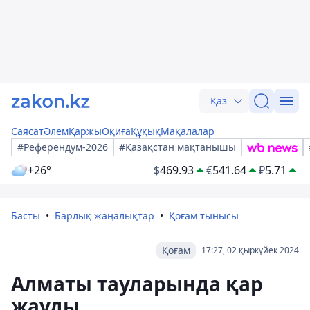
Қаз
Саясат
Әлем
Қаржы
Оқиға
Құқық
Мақалалар
#Референдум-2026
#Қазақстан мақтанышы
+26°
$
469.93
€
541.64
₽
5.71
Басты
Барлық жаңалықтар
Қоғам тынысы
Қоғам
17:27, 02 қыркүйек 2024
Алматы тауларында қар
жауды