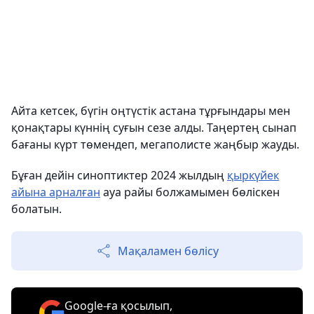
Айта кетсек, бүгін оңтүстік астана тұрғындары мен
қонақтары күннің суғын сезе алды. Таңертең сынап
бағаны күрт төмендеп, мегаполисте жаңбыр жауды.
Бұған дейін синоптиктер 2024 жылдың
қыркүйек
айына арналған
ауа райы болжамымен бөліскен
болатын.
Мақаламен бөлісу
Google-ға қосылып,