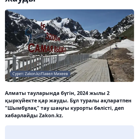
Сурет: Zakon.kz/Павел Михеев
Алматы тауларында бүгін, 2024 жылы 2
қыркүйекте қар жауды. Бұл туралы ақпаратпен
"Шымбұлақ" тау шаңғы курорты бөлісті, деп
хабарлайды Zakon.kz.