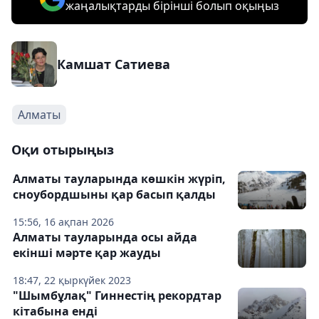
жаңалықтарды бірінші болып оқыңыз
Камшат Сатиева
Алматы
Оқи отырыңыз
Алматы тауларында көшкін жүріп,
сноубордшыны қар басып қалды
15:56, 16 ақпан 2026
Алматы тауларында осы айда
екінші мәрте қар жауды
18:47, 22 қыркүйек 2023
"Шымбұлақ" Гиннестің рекордтар
кітабына енді