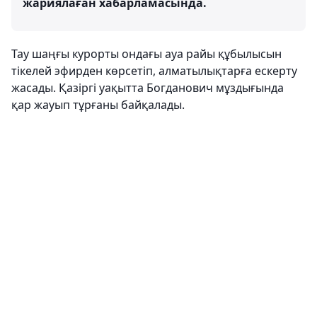
жариялаған хабарламасында.
Тау шаңғы курорты ондағы ауа райы құбылысын
тікелей эфирден көрсетіп, алматылықтарға ескерту
жасады. Қазіргі уақытта Богданович мұздығында
қар жауып тұрғаны байқалады.