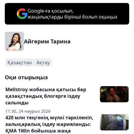
Google-ға қосылып,
жаңалықтарды бірінші болып оқыңыз
Айгерим Тарина
Қазақстан
Ақтау
Оқи отырыңыз
Mellstroy жобасына қатысы бар
қазақстандық блогерге іздеу
салынды
11:30, 24 наурыз 2026
420 млн теңгенің мүлкі тәркіленіп,
халықаралық іздеу жарияланды:
ҚМА 1Win бойынша жаңа