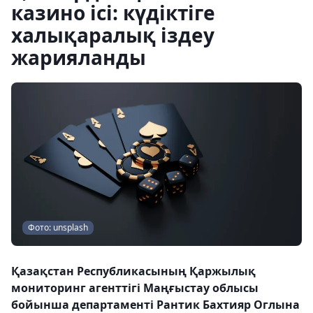
казино ісі: күдіктіге
халықаралық іздеу
жарияланды
Фото: unsplash
Қазақстан Республикасының Қаржылық
мониторинг агенттігі Маңғыстау облысы
бойынша департаменті Рантик Бахтияр Оглына