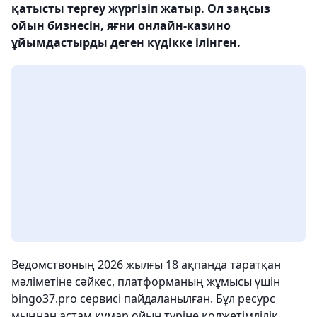
қатысты тергеу жүргізіп жатыр. Ол заңсыз
ойын бизнесін, яғни онлайн-казино
ұйымдастырды деген күдікке ілінген.
Ведомствоның 2026 жылғы 18 ақпанда таратқан
мәліметіне сәйкес, платформаның жұмысы үшін
bingo37.pro сервисі пайдаланылған. Бұл ресурс
мыңнан астам құмар ойын түріне қолжетімділік