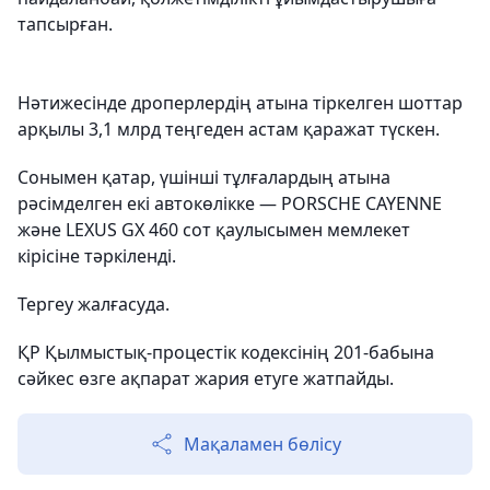
тапсырған.
Нәтижесінде дроперлердің атына тіркелген шоттар
арқылы 3,1 млрд теңгеден астам қаражат түскен.
Сонымен қатар, үшінші тұлғалардың атына
рәсімделген екі автокөлікке — PORSCHE CAYENNE
және LEXUS GX 460 сот қаулысымен мемлекет
кірісіне тәркіленді.
Тергеу жалғасуда.
ҚР Қылмыстық-процестік кодексінің 201-бабына
сәйкес өзге ақпарат жария етуге жатпайды.
Мақаламен бөлісу