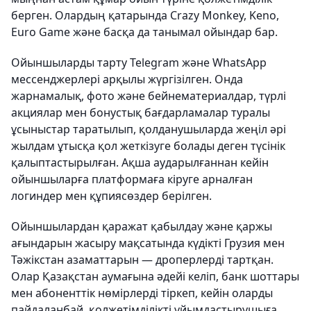
берген. Олардың қатарында Crazy Monkey, Keno,
Euro Game және басқа да танымал ойындар бар.
Ойыншыларды тарту Telegram және WhatsApp
мессенджерлері арқылы жүргізілген. Онда
жарнамалық, фото және бейнематериалдар, түрлі
акциялар мен бонустық бағдарламалар туралы
ұсыныстар таратылып, қолданушыларда жеңіл әрі
жылдам ұтысқа қол жеткізуге болады деген түсінік
қалыптастырылған. Ақша аударылғаннан кейін
ойыншыларға платформаға кіруге арналған
логиндер мен құпиясөздер берілген.
Ойыншылардан қаражат қабылдау және қаржы
ағындарын жасыру мақсатында күдікті Грузия мен
Тәжікстан азаматтарын — дроперлерді тартқан.
Олар Қазақстан аумағына әдейі келіп, банк шоттары
мен абоненттік нөмірлерді тіркеп, кейін оларды
пайдаланбай, қолжетімділікті ұйымдастырушыға