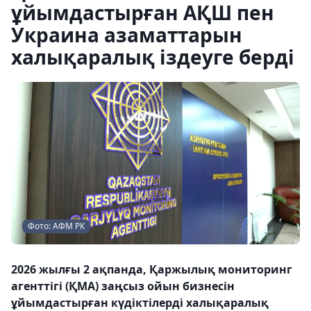
ұйымдастырған АҚШ пен
Украина азаматтарын
халықаралық іздеуге берді
Фото: АФМ РК
2026 жылғы 2 ақпанда, Қаржылық мониторинг
агенттігі (ҚМА) заңсыз ойын бизнесін
ұйымдастырған күдіктілерді халықаралық