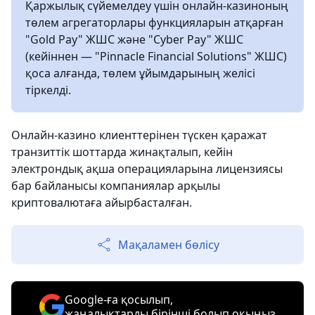
Қаржылық сүйемелдеу үшін онлайн-казиноның
төлем агрегаторлары функцияларын атқарған
"Gold Pay" ЖШС және "Cyber Pay" ЖШС
(кейіннен — "Pinnacle Financial Solutions" ЖШС)
қоса алғанда, төлем ұйымдарының желісі
тіркелді.
Онлайн-казино клиенттерінен түскен қаражат
транзиттік шоттарда жинақталып, кейін
электрондық ақша операцияларына лицензиясы
бар байланысы компаниялар арқылы
криптовалютаға айырбасталған.
Мақаламен бөлісу
Google-ға қосылып,
жаңалықтарды бірінші болып оқыңыз