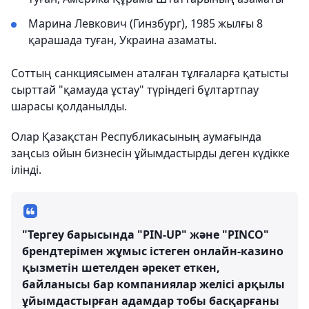
Марина Левкович (Гинзбург), 1985 жылғы 8
қарашада туған, Украина азаматы.
Соттың санкциясымен аталған тұлғаларға қатысты
сырттай "қамауда ұстау" түріндегі бұлтартпау
шарасы қолданылды.
Олар Қазақстан Республикасының аумағында
заңсыз ойын бизнесін ұйымдастырды деген күдікке
ілінді.
"Тергеу барысында "PIN-UP" және "PINCO"
брендтерімен жұмыс істеген онлайн-казино
қызметін шетелден әрекет еткен,
байланысы бар компаниялар желісі арқылы
ұйымдастырған адамдар тобы басқарғаны