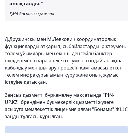
анықталды."
ҚМА баспасөз қызметі
Д.Дружинскы мен М.Левкович координаторлық
функцияларды атқарып, сыбайластарды іріктеумен,
төлем ұйымдары мен екінші деңгейлі банктер
өкілдерімен өзара әрекеттесумен, сондай-ақ ақша
қабылдау мен шығару процесін қамтамасыз еткен
төлем инфрақұрылымын құру және оның жұмыс
істеуіне қатысқан.
Заңсыз қызметті бүркемелеу мақсатында "PIN-
UP.KZ" брендімен букмекерлік қызметті жүзеге
асыруға мемлекеттік лицензия алған "Бонами" ЖШС
заңды тұлғасы құрылған.