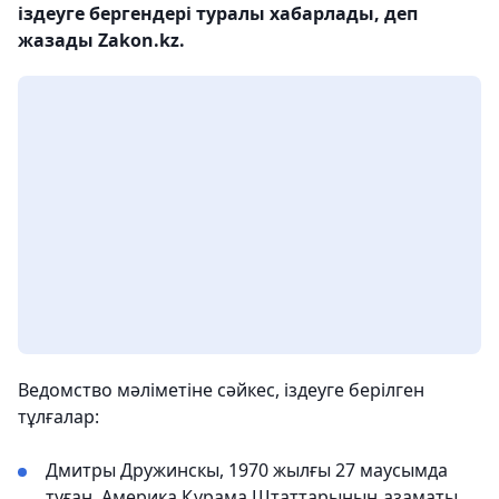
іздеуге бергендері туралы хабарлады, деп
жазады Zakon.kz.
Ведомство мәліметіне сәйкес, іздеуге берілген
тұлғалар:
Дмитры Дружинскы, 1970 жылғы 27 маусымда
туған, Америка Құрама Штаттарының азаматы