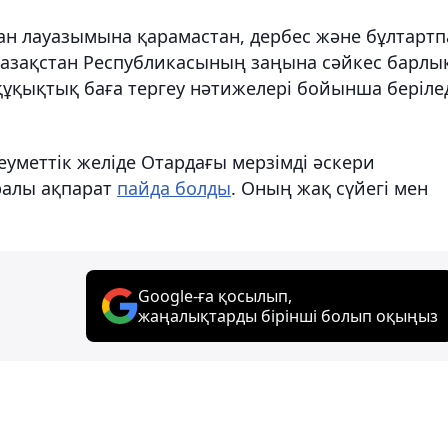
н лауазымына қарамастан, дербес және бұлтартп
 Қазақстан Республикасының заңына сәйкес барлы
құқықтық баға тергеу нәтижелері бойынша берілед
еуметтік желіде Отардағы мерзімді әскери
ралы ақпарат
пайда болды
. Оның жақ сүйегі мен
Google-ға қосылып,
жаңалықтарды бірінші болып оқыңыз