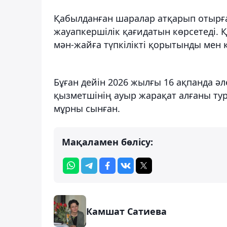
Қабылданған шаралар атқарып отырға
жауапкершілік қағидатын көрсетеді.
мән-жайға түпкілікті қорытынды мен 
Бұған дейін 2026 жылғы 16 ақпанда әл
қызметшінің ауыр жарақат алғаны ту
мұрны сынған.
Мақаламен бөлісу:
Камшат Сатиева