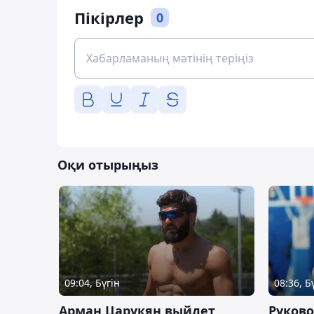
Пікірлер
0
Оқи отырыңыз
09:04, Бүгін
08:36, Б
Арман Царукян выйдет
Руково