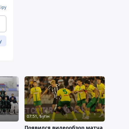
Кіру
у
07:51, Бүгін
Появился видеообзор матча