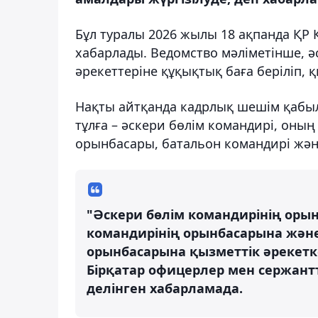
Бұл туралы 2026 жылы 18 ақпанда ҚР 
хабарлады. Ведомство мәліметінше, 
әрекеттеріне құқықтық баға беріліп, қ
Нақты айтқанда кадрлық шешім қабы
тұлға – әскери бөлім командирі, оны
орынбасары, батальон командирі жән
"Әскери бөлім командирінің орын
командирінің орынбасарына жән
орынбасарына қызметтік әрекетк
Бірқатар офицерлер мен сержантт
делінген хабарламада.