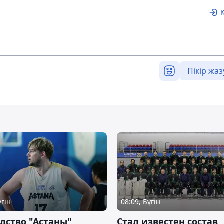
Пікір жаз
үгін
08:09, Бүгін
дство "Астаны"
Стал известен состав