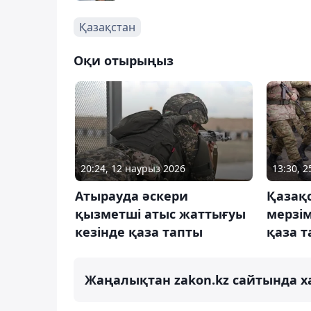
Қазақстан
Оқи отырыңыз
20:24, 12 наурыз 2026
13:30, 
Атырауда әскери
Қазақс
қызметші атыс жаттығуы
мерзім
кезінде қаза тапты
қаза 
Жаңалықтан zakon.kz сайтында х