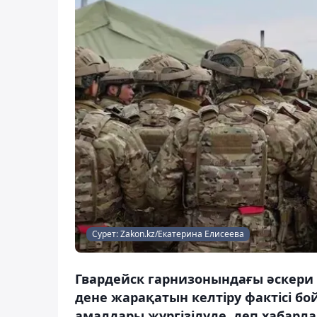
Сурет: Zakon.kz/Екатерина Елисеева
Гвардейск гарнизонындағы әскери 
дене жарақатын келтіру фактісі б
амалдары жүргізілуде, деп хабарла