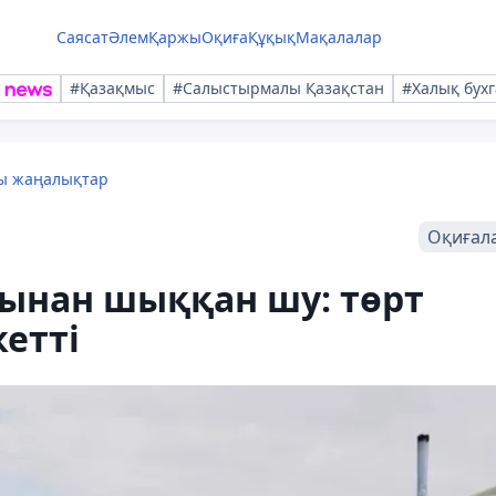
Саясат
Әлем
Қаржы
Оқиға
Құқық
Мақалалар
#Қазақмыс
#Салыстырмалы Қазақстан
#Халық бухг
лы жаңалықтар
Оқиғал
нынан шыққан шу: төрт
етті