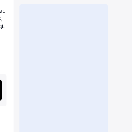
ас
қ
і.