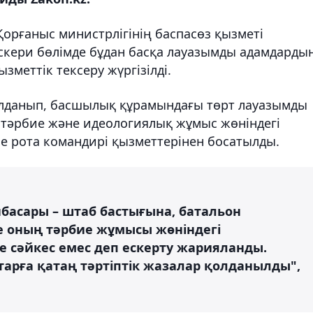
Қорғаныс министрлігінің баспасөз қызметі
әскери бөлімде бұдан басқа лауазымды адамдарды
ызметтік тексеру жүргізілді.
лданып, басшылық құрамындағы төрт лауазымды
ң тәрбие және идеологиялық жұмыс жөніндегі
е рота командирі қызметтерінен босатылды.
басары – штаб бастығына, батальон
е оның тәрбие жұмысы жөніндегі
е сәйкес емес деп ескерту жарияланды.
арға қатаң тәртіптік жазалар қолданылды",