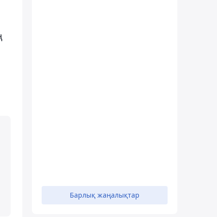
ң
Барлық жаңалықтар