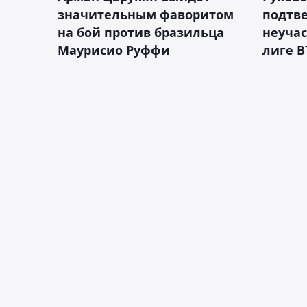
значительным фаворитом
подтве
на бой против бразильца
неучас
Маурисио Руффи
лиге В