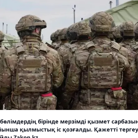
бөлімдердің бірінде мерзімді қызмет сарбазы
ойынша қылмыстық іс қозғалды. Қажетті терге
йды Zakon.kz.