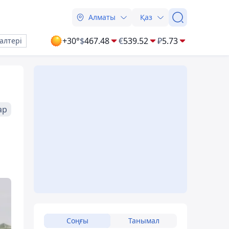
Алматы
Қаз
+30°
$
467.48
€
539.52
₽
5.73
алтері
ар
Соңғы
Танымал