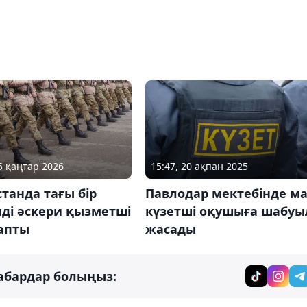
25 қаңтар 2026
15:47, 20 ақпан 2025
танда тағы бір
Павлодар мектебінде ма
ді әскери қызметші
күзетші оқушыға шабуы
тапты
жасады
абардар болыңыз: