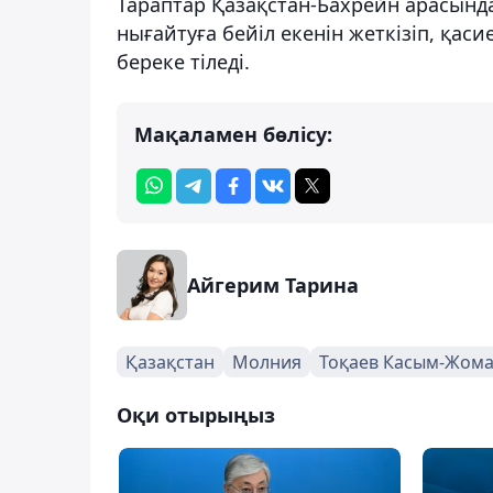
Тараптар Қазақстан-Бахрейн арасындағ
нығайтуға бейіл екенін жеткізіп, қаси
береке тіледі.
Мақаламен бөлісу:
Айгерим Тарина
Қазақстан
Молния
Тоқаев Касым-Жом
Оқи отырыңыз