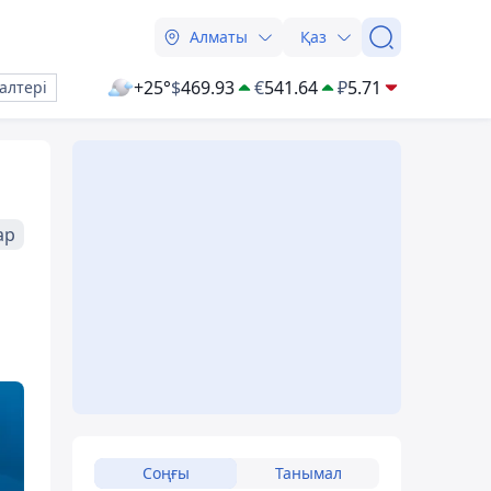
Алматы
Қаз
+25°
$
469.93
€
541.64
₽
5.71
алтері
ар
Соңғы
Танымал