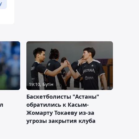
у
19:10, Бүгін
ч
Баскетболисты "Астаны"
л
обратились к Касым-
Жомарту Токаеву из-за
угрозы закрытия клуба