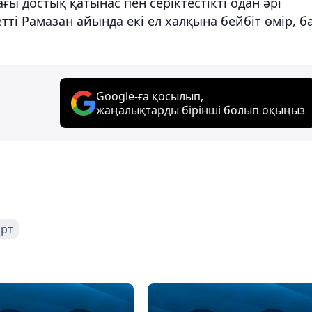
ы достық қатынас пен серіктестікті одан әрі
етті Рамазан айында екі ел халқына бейбіт өмір, б
Google-ға қосылып,
жаңалықтарды бірінші болып оқыңыз
арт