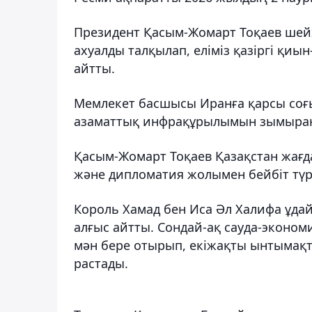
Президент Қасым-Жомарт Тоқаев шей
ахуалды талқылап, еліміз қазіргі қиы
айтты.
Мемлекет басшысы Иранға қарсы соғы
азаматтық инфрақұрылымын зымыранм
Қасым-Жомарт Тоқаев Қазақстан жағд
және дипломатия жолымен бейбіт түр
Король Хамад бен Иса Әл Халифа ұдай
алғыс айтты. Сондай-ақ сауда-эконо
мән бере отырып, екіжақты ынтымақта
растады.