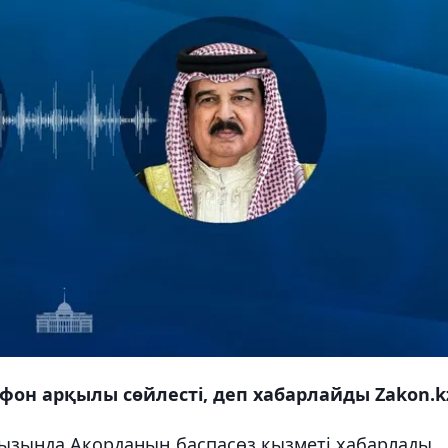
фон арқылы сөйлесті, деп хабарлайды Zakon.k
ызында Ақорданың баспасөз қызметі хабарлады.