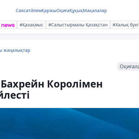
Саясат
Әлем
Қаржы
Оқиға
Құқық
Мақалалар
#Қазақмыс
#Салыстырмалы Қазақстан
#Халық бухг
лы жаңалықтар
Оқиғал
Бахрейн Королімен
йлесті