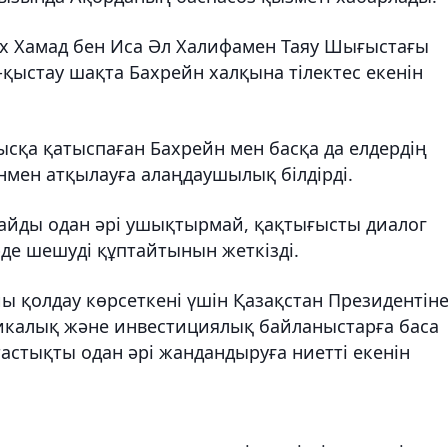
х Хамад бен Иса Әл Халифамен Таяу Шығыстағы
н-қыстау шақта Бахрейн халқына тілектес екенін
сқа қатыспаған Бахрейн мен басқа да елдердің
ен атқылауға алаңдаушылық білдірді.
айды одан әрі ушықтырмай, қақтығысты диалог
де шешуді құптайтынын жеткізді.
ы қолдау көрсеткені үшін Қазақстан Президентін
микалық және инвестициялық байланыстарға баса
стықты одан әрі жандандыруға ниетті екенін