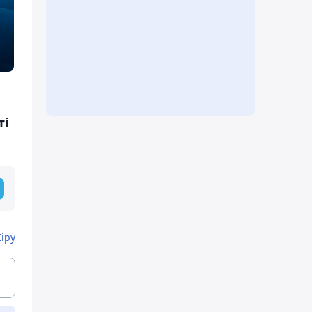
ті
Кіру