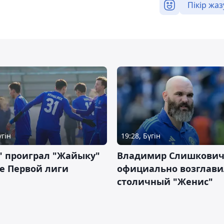
Пікір жаз
үгін
19:28, Бүгін
" проиграл "Жайыку"
Владимир Слишкови
е Первой лиги
официально возглави
столичный "Женис"