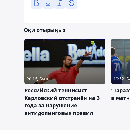
Оқи отырыңыз
20:16, Бүгін
19:52, Б
Российский теннисист
"Тараз
Карловский отстранён на 3
в матч
года за нарушение
антидопинговых правил