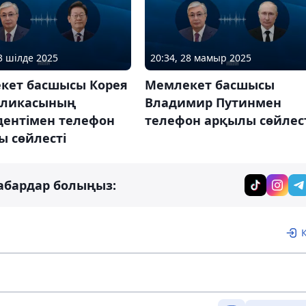
23 шілде 2025
20:34, 28 мамыр 2025
кет басшысы Корея
Мемлекет басшысы
бликасының
Владимир Путинмен
дентімен телефон
телефон арқылы сөйлес
ы сөйлесті
абардар болыңыз: