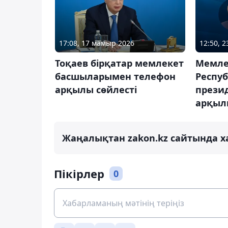
17:08, 17 мамыр 2026
12:50, 
Тоқаев бірқатар мемлекет
Мемле
басшыларымен телефон
Респу
арқылы сөйлесті
прези
арқыл
Жаңалықтан zakon.kz сайтында х
Пікірлер
0