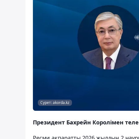
Сурет: akorda.kz
Президент Бахрейн Королімен теле
Ресми ақпаратты 2026 жылдың 2 наур