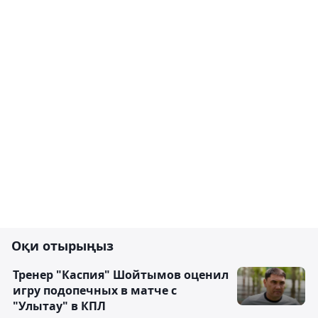
Оқи отырыңыз
Тренер "Каспия" Шойтымов оценил
игру подопечных в матче с
"Улытау" в КПЛ