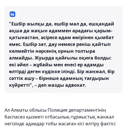
"Ешбір жылқы да, ешбір мал да, ешқандай
ақша да жақын адаммен арадағы қарым-
қатынастан, әсіресе адам өмірінен қымбат
емес. Ешбір зат, дау немесе реніш қайтып
келмейтін нәрсенің орнын толтыра
алмайды. Жуырда қайғылы оқиға болды:
екі әйел – жұбайы мен енесі ер адамды
өлтірді деген күдікке ілінді. Бір жанжал, бір
сәттік ашу – бірнеше адамның тағдырын
күйретті", – деп жазды адвокат.
Ал Алматы облысы Полиция департаментінің
баспасөз қызметі отбасылық-тұрмыстық жанжал
негізінде адамдар тобы жасаған кісі өлтіру фактісі