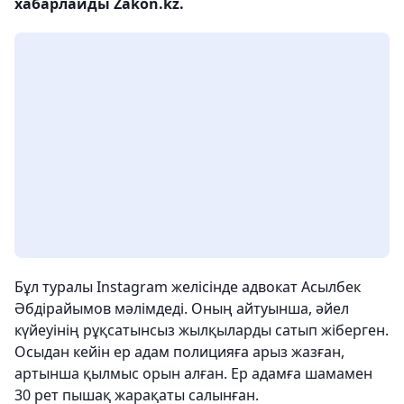
хабарлайды Zakon.kz.
Бұл туралы Instagram желісінде адвокат Асылбек
Әбдірайымов мәлімдеді. Оның айтуынша, әйел
күйеуінің рұқсатынсыз жылқыларды сатып жіберген.
Осыдан кейін ер адам полицияға арыз жазған,
артынша қылмыс орын алған. Ер адамға шамамен
30 рет пышақ жарақаты салынған.