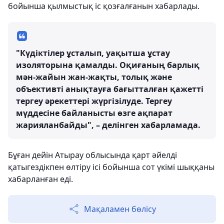
бойынша қылмыстық іс қозғалғанын хабарлады.
"Күдіктілер ұсталып, уақытша ұстау
изоляторына қамалды. Оқиғаның барлық
мән-жайын жан-жақты, толық және
объективті анықтауға бағытталған қажетті
тергеу әрекеттері жүргізілуде. Тергеу
мүддесіне байланысты өзге ақпарат
жарияланбайды", – делінген хабарламада.
Бұған дейін Атырау облысында қарт әйелді
қатыгездікпен өлтіру ісі бойынша сот үкімі шыққаны
хабарланған еді.
Мақаламен бөлісу