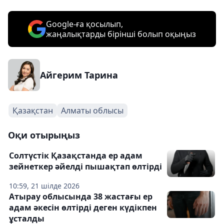
Google-ға қосылып,
жаңалықтарды бірінші болып оқыңыз
Айгерим Тарина
Қазақстан
Алматы облысы
Оқи отырыңыз
Солтүстік Қазақстанда ер адам
зейнеткер әйелді пышақтап өлтірді
10:59, 21 шілде 2026
Атырау облысында 38 жастағы ер
адам әкесін өлтірді деген күдікпен
ұсталды