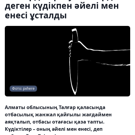
деген күдікпен әйелі мен
енесі ұсталды
Фото: pxhere
Алматы облысының Талғар қаласында
отбасылық жанжал қайғылы жағдаймен
аяқталып, отбасы отағасы қаза тапты.
Күдіктілер – оның әйелі мен енесі, деп