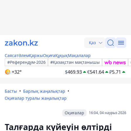
Қаз
Саясат
Әлем
Қаржы
Оқиға
Құқық
Мақалалар
#Референдум-2026
#Қазақстан мақтанышы
+32°
$
469.93
€
541.64
₽
5.71
Басты
Барлық жаңалықтар
Оқиғалар туралы жаңалықтар
Оқиғалар
16:04, 04 наурыз 2026
Талғарда күйеуін өлтірді