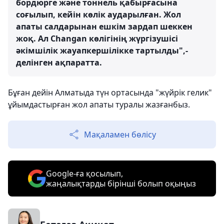
бордюрге және тоннель қабырғасына
соғылып, кейін көлік аударылған. Жол
апаты салдарынан ешкім зардап шеккен
жоқ. Ал Changan көлігінің жүргізушісі
әкімшілік жауапкершілікке тартылды",-
делінген ақпаратта.
Бұған дейін Алматыда түн ортасында "жүйрік гелик"
ұйымдастырған жол апаты туралы жазғанбыз.
Мақаламен бөлісу
Google-ға қосылып,
жаңалықтарды бірінші болып оқыңыз