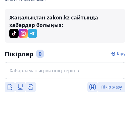
Жаңалықтан zakon.kz сайтында
хабардар болыңыз:
Пікірлер
0
Кіру
Пікір жазу