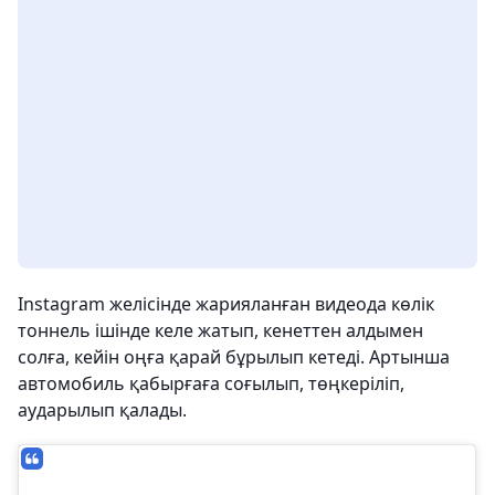
Instagram желісінде жарияланған видеода көлік
тоннель ішінде келе жатып, кенеттен алдымен
солға, кейін оңға қарай бұрылып кетеді. Артынша
автомобиль қабырғаға соғылып, төңкеріліп,
аударылып қалады.