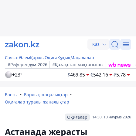
Қаз
Саясат
Әлем
Қаржы
Оқиға
Құқық
Мақалалар
#Референдум-2026
#Қазақстан мақтанышы
+23°
$
469.85
€
542.16
₽
5.78
Басты
Барлық жаңалықтар
Оқиғалар туралы жаңалықтар
Оқиғалар
14:30, 10 наурыз 2026
Астанада жерасты