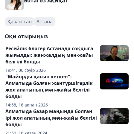
Ботагөз Ақиқат
Қазақстан
Астана
Оқи отырыңыз
Ресейлік блогер Астанада соққыға
жығылды: жанжалдың мән-жайы
белгілі болды
19:41, 06 сәуір 2026
"Майорды қағып кеткен":
Алматыда болған жантүршігерлік
жол апатының мән-жайы белгілі
болды
14:58, 18 ақпан 2026
Алматыда базар маңында болған
ірі жол апатының мән-жайы белгілі
болды
21:50, 16 қазан 2024