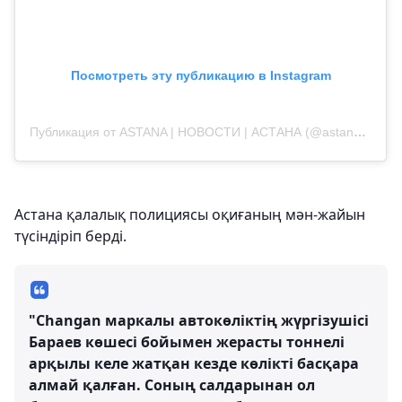
Посмотреть эту публикацию в Instagram
Публикация от ASTANA | НОВОСТИ | АСТАНА (@astanagramlive)
Астана қалалық полициясы оқиғаның мән-жайын
түсіндіріп берді.
"Changan маркалы автокөліктің жүргізушісі
Бараев көшесі бойымен жерасты тоннелі
арқылы келе жатқан кезде көлікті басқара
алмай қалған. Соның салдарынан ол