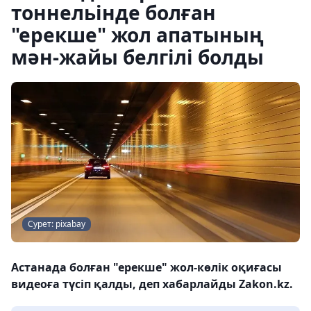
тоннельінде болған
"ерекше" жол апатының
мән-жайы белгілі болды
Сурет: pixabay
Астанада болған "ерекше" жол-көлік оқиғасы
видеоға түсіп қалды, деп хабарлайды Zakon.kz.