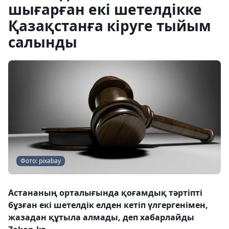
шығарған екі шетелдікке
Қазақстанға кіруге тыйым
салынды
Фото: pixabay
Астананың орталығында қоғамдық тәртіпті
бұзған екі шетелдік елден кетіп үлгергенімен,
жазадан құтыла алмады, деп хабарлайды