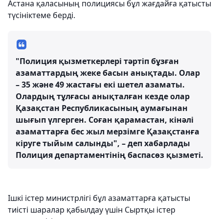
Астана қаласының полициясы бұл жағдайға қатысты
түсініктеме берді.
"Полиция қызметкерлері тәртіп бұзған
азаматтардың жеке басын анықтады. Олар
– 35 және 49 жастағы екі шетел азаматы.
Олардың тұлғасы анықталған кезде олар
Қазақстан Республикасының аумағынан
шығып үлгерген. Соған қарамастан, кінәлі
азаматтарға бес жыл мерзімге Қазақстанға
кіруге тыйым салынды", – деп хабарлады
Полиция департаментінің баспасөз қызметі.
Ішкі істер министрлігі бұл азаматтарға қатысты
тиісті шаралар қабылдау үшін Сыртқы істер