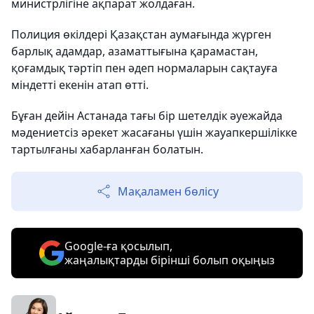
министрлігіне ақпарат жолдаған.
Полиция өкілдері Қазақстан аумағында жүрген
барлық адамдар, азаматтығына қарамастан,
қоғамдық тәртіп пен әдеп нормаларын сақтауға
міндетті екенін атап өтті.
Бұған дейін Астанада тағы бір шетелдік әуежайда
мәдениетсіз әрекет жасағаны үшін жауапкершілікке
тартылғаны хабарланған болатын.
Мақаламен бөлісу
Google-ға қосылып,
жаңалықтарды бірінші болып оқыңыз