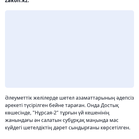
Zakon.kz.
Әлеуметтік желілерде шетел азаматтарының әдепсіз
әрекеті түсірілген бейне тараған. Онда Достық
көшесінде, "Нұрсая-2" тұрғын үй кешенінің
жанындағы ән салатын субұрқақ маңында мас
күйдегі шетелдіктің дәрет сындырғаны көрсетілген.