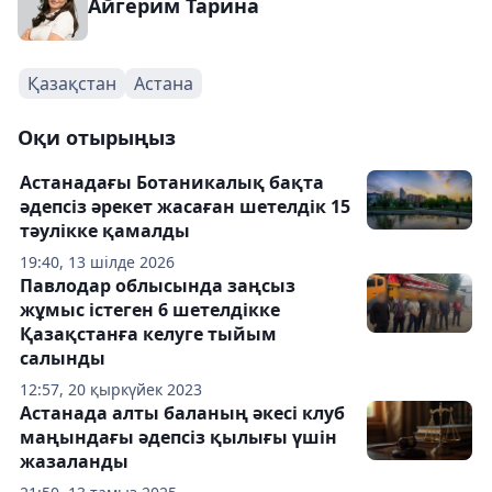
Айгерим Тарина
Қазақстан
Астана
Оқи отырыңыз
Астанадағы Ботаникалық бақта
әдепсіз әрекет жасаған шетелдік 15
тәулікке қамалды
19:40, 13 шілде 2026
Павлодар облысында заңсыз
жұмыс істеген 6 шетелдікке
Қазақстанға келуге тыйым
салынды
12:57, 20 қыркүйек 2023
Астанада алты баланың әкесі клуб
маңындағы әдепсіз қылығы үшін
жазаланды