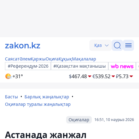
Қаз
Саясат
Әлем
Қаржы
Оқиға
Құқық
Мақалалар
#Референдум-2026
#Қазақстан мақтанышы
+31°
$
467.48
€
539.52
₽
5.73
Басты
Барлық жаңалықтар
Оқиғалар туралы жаңалықтар
Оқиғалар
16:51, 10 наурыз 2026
Астанада жанжал