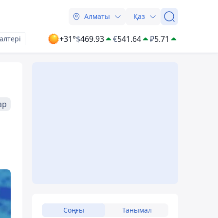
Алматы
Қаз
+31°
$
469.93
€
541.64
₽
5.71
алтері
ар
Соңғы
Танымал