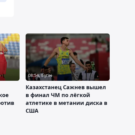
08:54, Бүгін
Казахстанец Сажнев вышел
кое
в финал ЧМ по лёгкой
ротив
атлетике в метании диска в
США