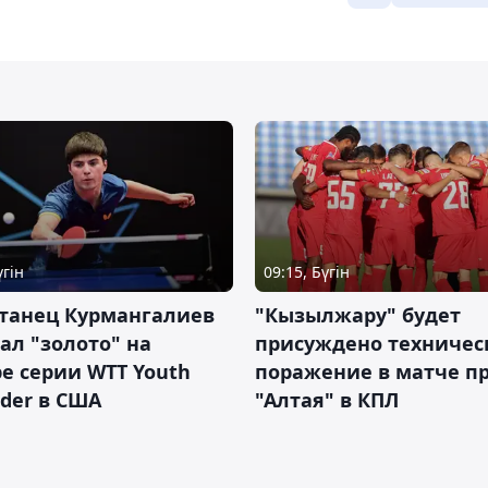
үгін
09:15, Бүгін
станец Курмангалиев
"Кызылжару" будет
ал "золото" на
присуждено техничес
е серии WTT Youth
поражение в матче п
der в США
"Алтая" в КПЛ