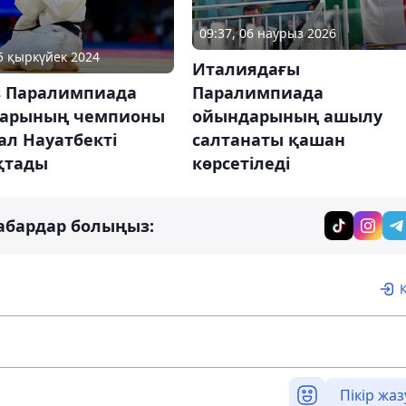
09:37, 06 наурыз 2026
05 қыркүйек 2024
Италиядағы
Паралимпиада
в Паралимпиада
ойындарының ашылу
арының чемпионы
салтанаты қашан
ал Науатбекті
көрсетіледі
қтады
абардар болыңыз:
Пікір жаз