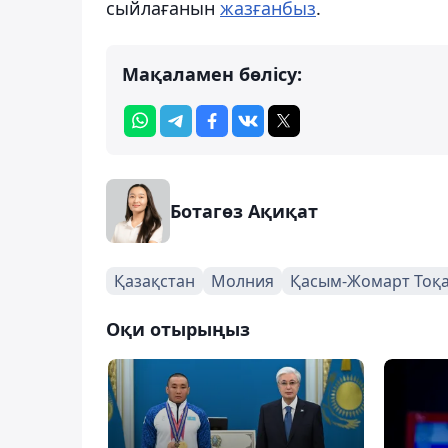
сыйлағанын
жазғанбыз
.
Мақаламен бөлісу:
Ботагөз Ақиқат
Қазақстан
Молния
Қасым-Жомарт Тоқ
Оқи отырыңыз