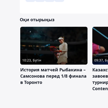
Оқи отырыңыз
10:23, Бүгін
09:37, Б
История матчей Рыбакина –
Казах
Самсонова перед 1/8 финала
завоев
в Торонто
турнир
Conten