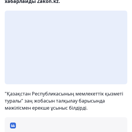
хабарлайды Zakon.kz.
"Қазақстан Республикасының мемлекеттік қызметі
туралы" заң жобасын талқылау барысында
мәжілісмен ерекше ұсыныс білдірді.