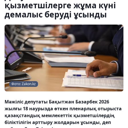
қызметшілерге жұма күні
демалыс беруді ұсынды
Фото: Zakon.kz
Мәжіліс депутаты Бақытжан Базарбек 2026
жылғы 18 наурызда өткен пленарлық отырыста
қазақстандық мемлекеттік қызметшілердің
біліктілігін арттыру жолдарын ұсынды, деп