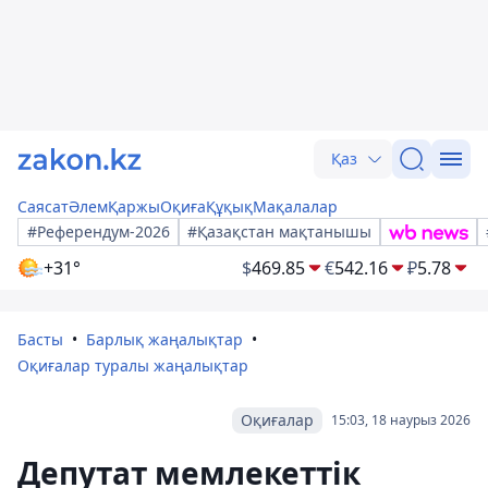
Қаз
Саясат
Әлем
Қаржы
Оқиға
Құқық
Мақалалар
#Референдум-2026
#Қазақстан мақтанышы
+31°
$
469.85
€
542.16
₽
5.78
Басты
Барлық жаңалықтар
Оқиғалар туралы жаңалықтар
Оқиғалар
15:03, 18 наурыз 2026
Депутат мемлекеттік