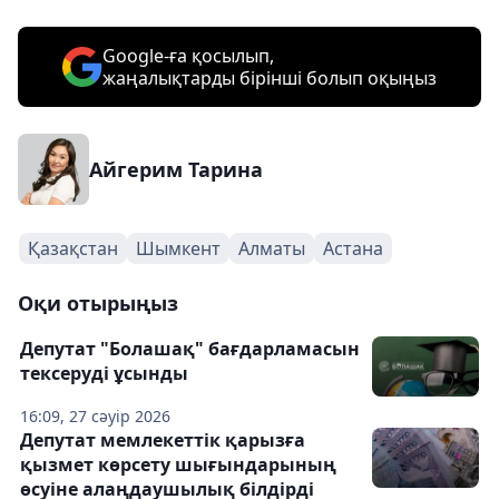
Google-ға қосылып,
жаңалықтарды бірінші болып оқыңыз
Айгерим Тарина
Қазақстан
Шымкент
Алматы
Астана
Оқи отырыңыз
Депутат "Болашақ" бағдарламасын
тексеруді ұсынды
16:09, 27 сәуір 2026
Депутат мемлекеттік қарызға
қызмет көрсету шығындарының
өсуіне алаңдаушылық білдірді