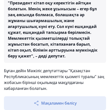
"Президент кітап оқу керектігін айтқан
болатын. Менің жеке ұсынысым – егер бұл
заң аясында болмаса, болашақта әр
жұманы шығармашылық және
ағартушылық күні ету. Сол күні ешқандай
құжат, ешқандай тапсырма берілмесін.
Мемлекеттік қызметшілерді толықтай
жұмыстан босатып, кітапханаға барып,
кітап оқып, білімін арттыруына мүмкіндік
беру қажет", – деді депутат.
Бұған дейін Мәжіліс депутаттары "Қазақстан
Республикасының мемлекеттік қызметі туралы" заң
жобасын бірінші оқылымда мақұлдағаны
хабарланған болатын.
Мақаламен бөлісу