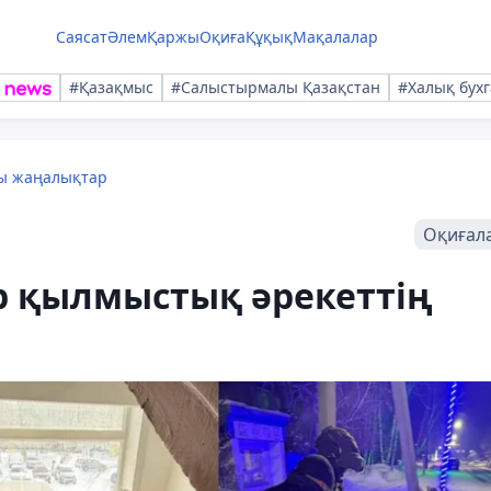
Саясат
Әлем
Қаржы
Оқиға
Құқық
Мақалалар
#Қазақмыс
#Салыстырмалы Қазақстан
#Халық бухг
лы жаңалықтар
Оқиғал
 қылмыстық әрекеттің