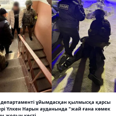
 департаменті ұйымдасқан қылмысқа қарсы
рі Үлкен Нарын ауданында "жай ғана көмек
ң жолын кесті.