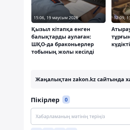
15:06, 19 маусым 2026
12:09, 
Қызыл кітапқа енген
Атыра
балықтарды аулаған:
тұрғын
ШҚО-да браконьерлер
күдікті
тобының жолы кесілді
Жаңалықтан zakon.kz сайтында х
Пікірлер
0