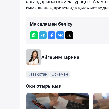
органдарынан көмек сұраңыз. Азамат
қимылының арқасында қылмыстарды ба
Мақаламен бөлісу:
Айгерим Тарина
Қазақстан
Өскемен
Оқи отырыңыз