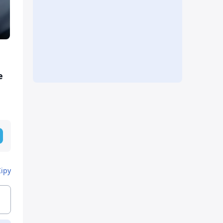
е
Кіру