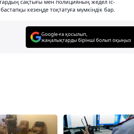
тардың сақтығы мен полицияның жедел іс-
стапқы кезеңде тоқтатуға мүмкіндік бар.
Google-ға қосылып,
жаңалықтарды бірінші болып оқыңыз