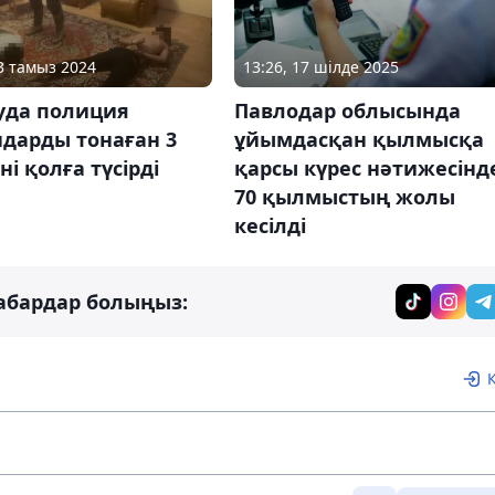
13 тамыз 2024
13:26, 17 шілде 2025
уда полиция
Павлодар облысында
дарды тонаған 3
ұйымдасқан қылмысқа
ні қолға түсірді
қарсы күрес нәтижесінд
70 қылмыстың жолы
кесілді
абардар болыңыз: