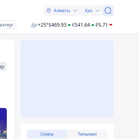
Алматы
Қаз
+25°
$
469.93
€
541.64
₽
5.71
алтері
ар
Соңғы
Танымал