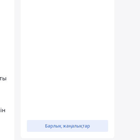
тты
ін
Барлық жаңалықтар