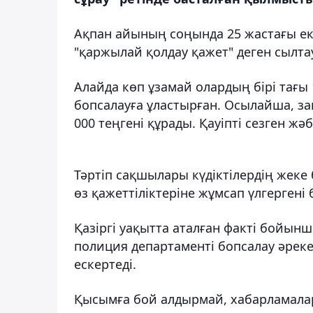
Ақпан айының соңында 25 жастағы ек
"қаржылай қолдау қажет" деген сылта
Алайда көп ұзамай олардың бірі тағы 
бопсалауға ұластырған. Осылайша, за
000 теңгені құрады. Қауіпті сезген ж
Тәртіп сақшылары күдіктілердің жеке
өз қажеттіліктеріне жұмсап үлгергені 
Қазіргі уақытта аталған факті бойынш
полиция департаменті бопсалау әрекет
ескертеді.
Қысымға бой алдырмай, хабарламалар