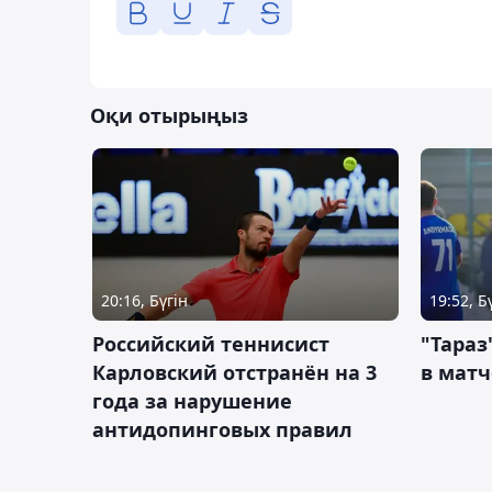
Оқи отырыңыз
20:16, Бүгін
19:52, Б
Российский теннисист
"Тараз
Карловский отстранён на 3
в матч
года за нарушение
антидопинговых правил