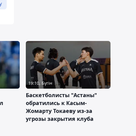
у
19:10, Бүгін
ч
Баскетболисты "Астаны"
л
обратились к Касым-
Жомарту Токаеву из-за
угрозы закрытия клуба