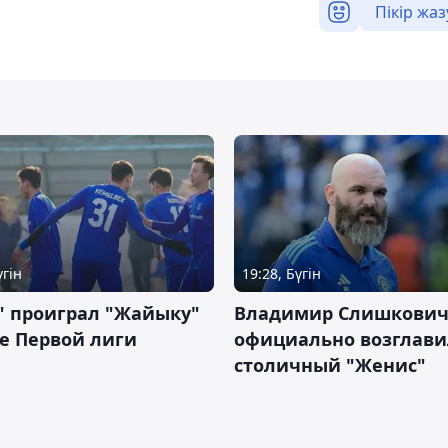
Пікір жаз
үгін
19:28, Бүгін
" проиграл "Жайыку"
Владимир Слишкови
е Первой лиги
официально возглави
столичный "Женис"