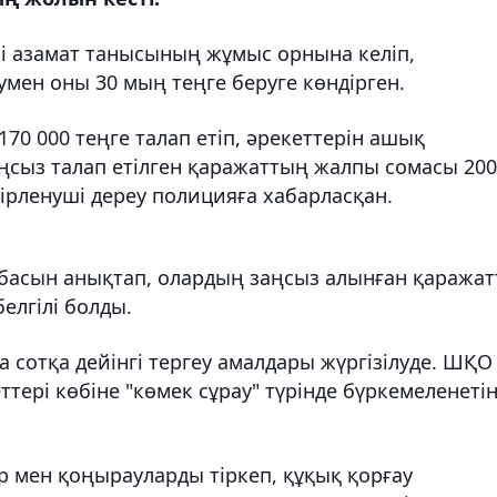
і азамат танысының жұмыс орнына келіп,
умен оны 30 мың теңге беруге көндірген.
170 000 теңге талап етіп, әрекеттерін ашық
ңсыз талап етілген қаражаттың жалпы сомасы 200
әбірленуші дереу полицияға хабарласқан.
 басын анықтап, олардың заңсыз алынған қаража
белгілі болды.
а сотқа дейінгі тергеу амалдары жүргізілуде. ШҚО
тері көбіне "көмек сұрау" түрінде бүркемеленетін
 мен қоңырауларды тіркеп, құқық қорғау