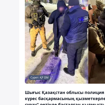
Сурет: ҚР ІІМ
Шығыс Қазақстан облысы полиция
күрес басқармасының қызметкерле
сұрау" ретінде басталған қылмысты