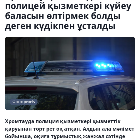
полицей қызметкері күйеу
баласын өлтірмек болды
деген күдікпен ұсталды
Фото: pexels
Хромтауда полиция қызметкері қызметтік
қаруынан төрт рет оқ атқан. Алдын ала мәлімет
бойынша, оқиға тұрмыстық жанжал сәтінде