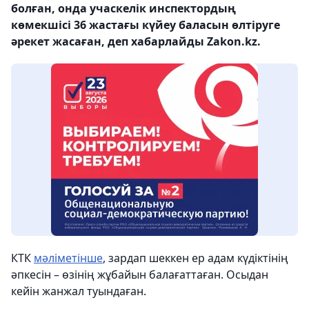
болған, онда учаскелік инспектордың
көмекшісі 36 жастағы күйеу баласын өлтіруге
әрекет жасаған, деп хабарлайды Zakon.kz.
КТК
мәліметінше
, зардап шеккен ер адам күдіктінің
әпкесін – өзінің жұбайын балағаттаған. Осыдан
кейін жанжал туындаған.