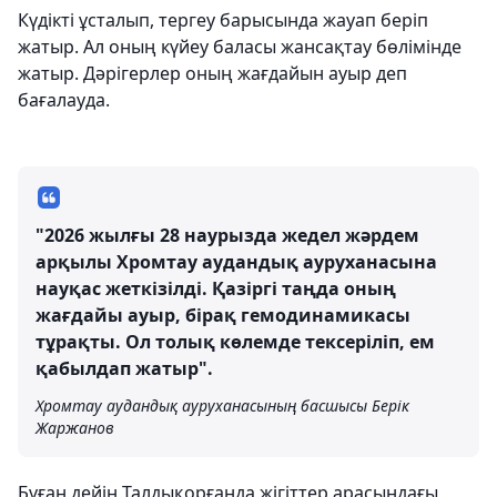
Күдікті ұсталып, тергеу барысында жауап беріп
жатыр. Ал оның күйеу баласы жансақтау бөлімінде
жатыр. Дәрігерлер оның жағдайын ауыр деп
бағалауда.
"2026 жылғы 28 наурызда жедел жәрдем
арқылы Хромтау аудандық ауруханасына
науқас жеткізілді. Қазіргі таңда оның
жағдайы ауыр, бірақ гемодинамикасы
тұрақты. Ол толық көлемде тексеріліп, ем
қабылдап жатыр".
Хромтау аудандық ауруханасының басшысы Берік
Жаржанов
Бұған дейін Талдықорғанда жігіттер арасындағы