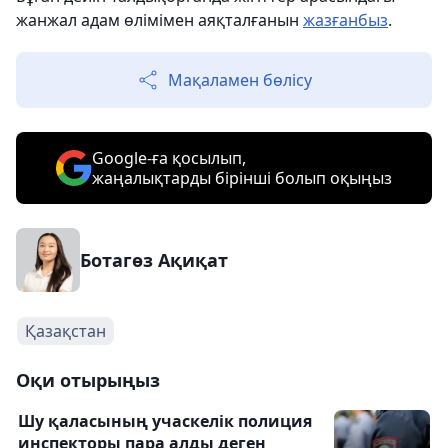
жанжал адам өлімімен аяқталғанын
жазғанбыз
.
Мақаламен бөлісу
Google-ға қосылып,
жаңалықтарды бірінші болып оқыңыз
Ботагөз Ақиқат
Қазақстан
Оқи отырыңыз
Шу қаласының учаскелік полиция
инспекторы пара алды деген