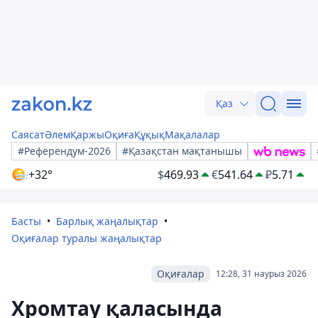
Қаз
Саясат
Әлем
Қаржы
Оқиға
Құқық
Мақалалар
#Референдум-2026
#Қазақстан мақтанышы
+32°
$
469.93
€
541.64
₽
5.71
Басты
Барлық жаңалықтар
Оқиғалар туралы жаңалықтар
Оқиғалар
12:28, 31 наурыз 2026
Хромтау қаласында