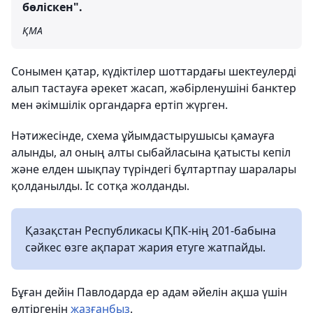
бөліскен".
ҚМА
Сонымен қатар, күдіктілер шоттардағы шектеулерді
алып тастауға әрекет жасап, жәбірленушіні банктер
мен әкімшілік органдарға ертіп жүрген.
Нәтижесінде, схема ұйымдастырушысы қамауға
алынды, ал оның алты сыбайласына қатысты кепіл
және елден шықпау түріндегі бұлтартпау шаралары
қолданылды. Іс сотқа жолданды.
Қазақстан Республикасы ҚПК-нің 201-бабына
сәйкес өзге ақпарат жария етуге жатпайды.
Бұған дейін Павлодарда ер адам әйелін ақша үшін
өлтіргенін
жазғанбыз
.