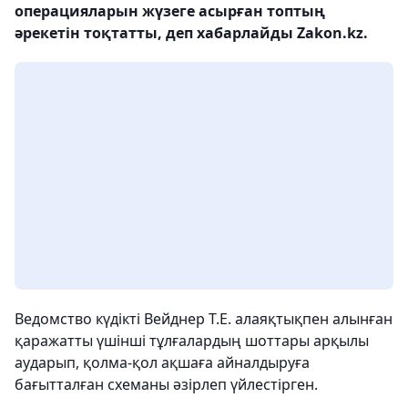
операцияларын жүзеге асырған топтың
әрекетін тоқтатты, деп хабарлайды Zakon.kz.
Ведомство күдікті Вейднер Т.Е. алаяқтықпен алынған
қаражатты үшінші тұлғалардың шоттары арқылы
аударып, қолма-қол ақшаға айналдыруға
бағытталған схеманы әзірлеп үйлестірген.