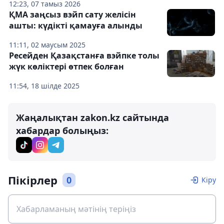
12:23, 07 тамыз 2026
ҚМА заңсыз вэйп сату желісін
ашты: күдікті қамауға алынды
11:11, 02 маусым 2025
Ресейден Қазақстанға вэйпке толы
жүк көліктері өтпек болған
11:54, 18 шілде 2025
Жаңалықтан zakon.kz сайтында
хабардар болыңыз:
Пікірлер
0
Кіру