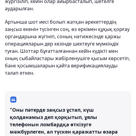
жүргізіліп, кейін олар айырбасталып, шетелге
аударылған.
Артынша шот иесі болып жатқан әрекеттердің
заңсыз екенін түсінген соң, өз еркімен құқық қорғау
органдарына жүгініп, соның нәтижесінде қаржы
операцияларын дер кезінде шектеуге мүмкіндік
туған. Шоттар бұғатталғаннан кейін күдікті мен
оның сыбайластары жәбірленушіге қысым көрсетіп,
банк қосымшаларын қайта верификациялауды
талап еткен.
"Оны пәтерде заңсыз ұстап, күш
қолданамыз деп қорқытып, ұялы
телефонын ломбардқа өткізуге
мәжбүрлеген, ал түскен қаражатты өзара