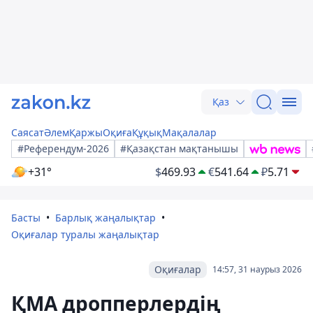
Қаз
Саясат
Әлем
Қаржы
Оқиға
Құқық
Мақалалар
#Референдум-2026
#Қазақстан мақтанышы
+31°
$
469.93
€
541.64
₽
5.71
Басты
Барлық жаңалықтар
Оқиғалар туралы жаңалықтар
Оқиғалар
14:57, 31 наурыз 2026
ҚМА дропперлердің