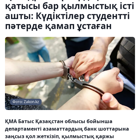
қатысы бар қылмыстық істі
ашты: Күдіктілер студентті
пәтерде қамап ұстаған
Фото: Zakon.kz
ҚМА Батыс Қазақстан облысы бойынша
департаменті азаматтардың банк шоттарына
заңсыз қол жеткізіп, қылмыстық қаржы