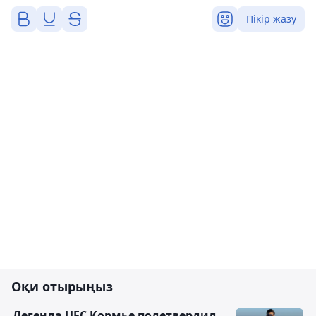
Пікір жазу
Оқи отырыңыз
Легенда UFC Кормье подетвердил