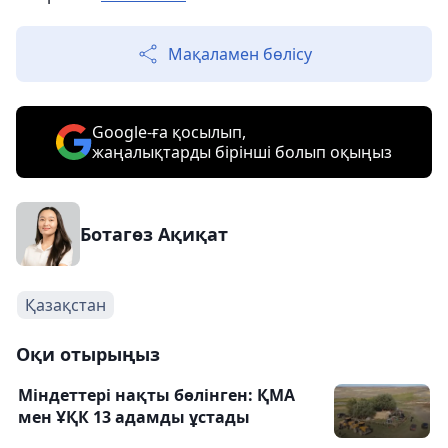
Мақаламен бөлісу
Google-ға қосылып,
жаңалықтарды бірінші болып оқыңыз
Ботагөз Ақиқат
Қазақстан
Оқи отырыңыз
Міндеттері нақты бөлінген: ҚМА
мен ҰҚК 13 адамды ұстады