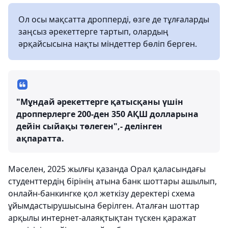
Ол осы мақсатта дропперді, өзге де тұлғаларды
заңсыз әрекеттерге тартып, олардың
әрқайсысына нақты міндеттер бөліп берген.
"Мұндай әрекеттерге қатысқаны үшін
дропперлерге 200-ден 350 АҚШ долларына
дейін сыйақы төлеген",- делінген
ақпаратта.
Мәселен, 2025 жылғы қазанда Орал қаласындағы
студенттердің бірінің атына банк шоттары ашылып,
онлайн-банкингке қол жеткізу деректері схема
ұйымдастырушысына берілген. Аталған шоттар
арқылы интернет-алаяқтықтан түскен қаражат