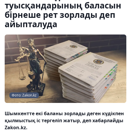
туысқандарының баласын
бірнеше рет зорлады деп
айыпталуда
Фото: Zakon.kz
Шымкентте екі баланы зорлады деген күдікпен
қылмыстық іс тергеліп жатыр, деп хабарлайды
Zakon.kz.