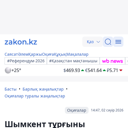
Қаз
Саясат
Әлем
Қаржы
Оқиға
Құқық
Мақалалар
#Референдум-2026
#Қазақстан мақтанышы
+25°
$
469.93
€
541.64
₽
5.71
Басты
Барлық жаңалықтар
Оқиғалар туралы жаңалықтар
Оқиғалар
14:47, 02 сәуір 2026
Шымкент тұрғыны