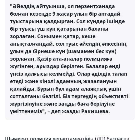
"Әйелдің айтуынша, ол перзентханада
болған кезеңде 9 жасар ұлын бір аптадай
туыстарына қалдырған. Сол күндер ішінде
бір туысы үш күн қатарынан баланы
зорлаған. Сонымен қатар, кеше
анықталғандай, сол туыс әйелдің әпкесінің
ұлын да бірнеше күн (шамамен бес күн)
зорлаған. Қазір ата-аналар полицияға
жүгінген, арыздар берілген. Балалар енді
үнсіз қалғысы келмейді. Олар әділдік талап
етеді және кінәлі адамның жазалануын
қалайды. Бұрын бұл адам алаяқтық үшін
сотталғаны белгілі. Біз тергеудің объективті
жүргізілуіне және заңды баға берілуіне
үміттенеміз", – деп жазды Ракишева.
Шымкент полиция департаментінің (ДП) баспасөз