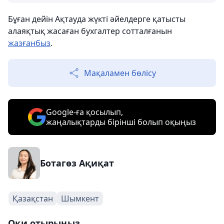
Бұған дейін Ақтауда жүкті әйелдерге қатысты
алаяқтық жасаған бухгалтер сотталғанын
жазғанбыз
.
Мақаламен бөлісу
Google-ға қосылып,
жаңалықтарды бірінші болып оқыңыз
Ботагөз Ақиқат
Қазақстан
Шымкент
Оқи отырыңыз