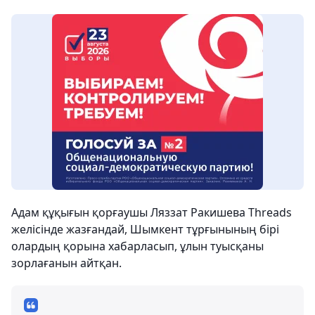
Адам құқығын қорғаушы Ляззат Ракишева Threads
желісінде жазғандай, Шымкент тұрғынының бірі
олардың қорына хабарласып, ұлын туысқаны
зорлағанын айтқан.