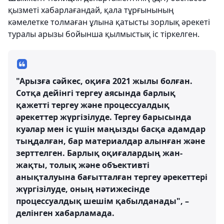
қызметі хабарлағандай, қала тұрғынының
кәмелетке толмаған ұлына қатысты зорлық әрекеті
туралы арызы бойынша қылмыстық іс тіркелген.
"Арызға сәйкес, оқиға 2021 жылы болған.
Сотқа дейінгі тергеу аясында барлық
қажетті тергеу және процессуалдық
әрекеттер жүргізілуде. Тергеу барысында
куәлар мен іс үшін маңызды басқа адамдар
тыңдалған, бар материалдар алынған және
зерттелген. Барлық оқиғалардың жан-
жақты, толық және объективті
анықталуына бағытталған тергеу әрекеттері
жүргізілуде, оның нәтижесінде
процессуалдық шешім қабылданады", –
делінген хабарламада.