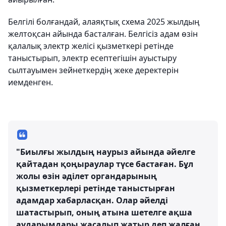
Белгілі болғандай, алаяқтық схема 2025 жылдың
желтоқсан айында басталған. Белгісіз адам өзін
қалалық электр желісі қызметкері ретінде
таныстырып, электр есептегішін ауыстыру
сылтауымен зейнеткердің жеке деректерін
иемденген.
"Биылғы жылдың наурыз айында әйелге
қайтадан қоңыраулар түсе бастаған. Бұл
жолы өзін әділет органдарының
қызметкерлері ретінде таныстырған
адамдар хабарласқан. Олар әйелді
шатастырып, оның атына шетелге ақша
аударымдары жасалып жатыр деп жалған