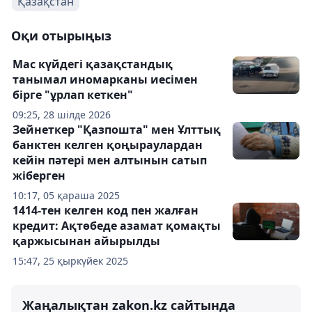
Қазақстан
Оқи отырыңыз
Мас күйдегі қазақстандық
танымал иномарканы иесімен
бірге "ұрлап кеткен"
09:25, 28 шілде 2026
Зейнеткер "Қазпошта" мен Ұлттық
банктен келген қоңыраулардан
кейін пәтері мен алтынын сатып
жіберген
10:17, 05 қараша 2025
1414-тен келген код пен жалған
кредит: Ақтөбеде азамат қомақты
қаржысынан айырылды
15:47, 25 қыркүйек 2025
Жаңалықтан zakon.kz сайтында