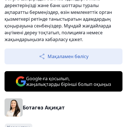
деректеріңізді және банк шоттары туралы
ақпаратты бермеңіздер, өзін мемлекеттік орган
қызметкері ретінде таныстыратын адамдардың
қоңырауына сенбеңіздер. Мұндай жағдайларда
әңгімені дереу тоқтатып, полицияға немесе
жақындарыңызға хабарласу қажет.
Мақаламен бөлісу
Google-ға қосылып,
жаңалықтарды бірінші болып оқыңыз
Ботагөз Ақиқат