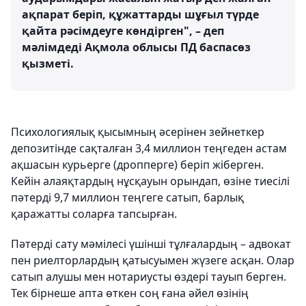
ақпарат беріп, құжаттарды шұғыл түрде
қайта рәсімдеуге көндірген", – деп
мәлімдеді Ақмола облысы ПД баспасөз
қызметі.
Психологиялық қысымның әсерінен зейнеткер
депозитінде сақталған 3,4 миллион теңгеден астам
ақшасын курьерге (дропперге) беріп жіберген.
Кейін алаяқтардың нұсқауын орындап, өзіне тиесілі
пәтерді 9,7 миллион теңгеге сатып, барлық
қаражатты соларға тапсырған.
Пәтерді сату мәмілесі үшінші тұлғалардың – адвокат
пен риелторлардың қатысуымен жүзеге асқан. Олар
сатып алушы мен нотариусты өздері тауып берген.
Тек бірнеше апта өткен соң ғана әйел өзінің