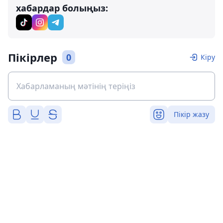
хабардар болыңыз:
Пікірлер
0
Кіру
Пікір жазу