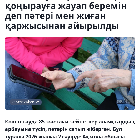
қоңырауға жауап беремін
деп пәтері мен жиған
қаржысынан айырылды
Фото: Zakon.kz
Көкшетауда 85 жастағы зейнеткер алаяқтардың
арбауына түсіп, пәтерін сатып жіберген. Бұл
туралы 2026 жылғы 2 сәуірде Ақмола облысы