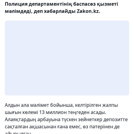
Полиция департаментінің баспасөз қызметі
мәлімдеді, деп хабарлайды Zakon.kz.
Алдын ала мәлімет бойынша, келтірілген жалпы
шығын көлемі 13 миллион теңгеден асады.
Алаяқтардың арбауына түскен зейнеткер депозитте
сақталған ақшасынан ғана емес, өз пәтерінен де
айырылған.