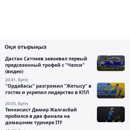
Оқи отырыңыз
Дастан Сатпаев завоевал первый
предсезонный трофей с "Челси"
(видео)
20:41, Бүгін
"Ордабасы" разгромил "Жетысу" в
гостях и укрепил лидерство в КПЛ
20:03, Бүгін
Теннисист Дамир Жалгасбай
пробился в два финала на
домашнем турнире ITF