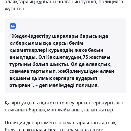
алаяқтардың құрбаны болғанын түсініп, полицияға
жүгінген.
"Жедел-іздестіру шаралары барысында
киберқылмысқа қарсы бөлім
қызметкерлері курьердің жеке басын
анықтады. Ол Көкшетаудың 75 жастағы
тұрғыны болып шықты. Ол да алаяқтық
схемаға тартылып, жәбірленушіден алған
ақшаны қылмыскерлерге аударып
отырған", – деп мәлімдеді полиция.
Қазіргі уақытта қажетті тергеу әрекеттері жүргізіліп,
оқиғаның барлық мән-жайы анықталып жатыр.
Полиция департаменті азаматтарды тағы да сақ
болуға шақырады: белгісіз адамдарға жеке