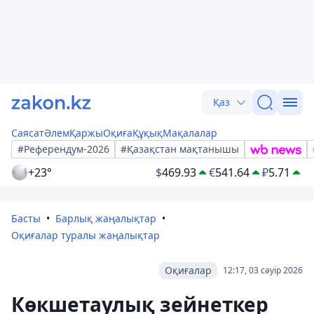
Қаз
Саясат
Әлем
Қаржы
Оқиға
Құқық
Мақалалар
#Референдум-2026
#Қазақстан мақтанышы
+23°
$
469.93
€
541.64
₽
5.71
Басты
Барлық жаңалықтар
Оқиғалар туралы жаңалықтар
Оқиғалар
12:17, 03 сәуір 2026
Көкшетаулық зейнеткер