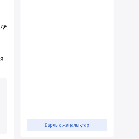
рде
ия
Барлық жаңалықтар