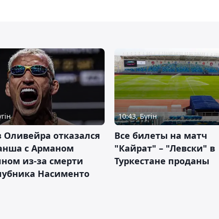
үгін
10:43, Бүгін
 Оливейра отказался
Все билеты на матч
анша с Арманом
"Кайрат" – "Левски" в
ном из-за смерти
Туркестане проданы
лубника Насименто