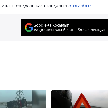
биіктіктен құлап қаза тапқанын
жазғанбыз
.
Google-ға қосылып,
жаңалықтарды бірінші болып оқыңыз