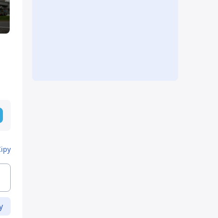
Кіру
у