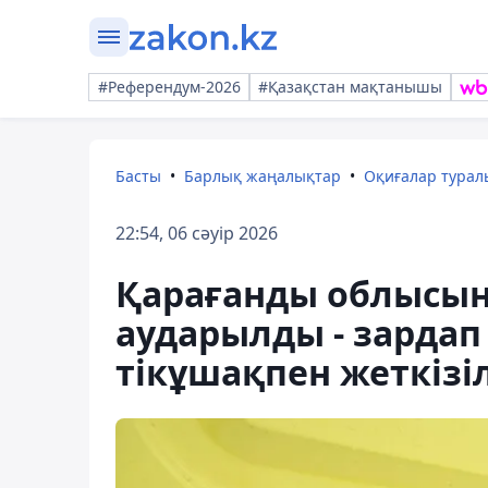
#Референдум-2026
#Қазақстан мақтанышы
Басты
Барлық жаңалықтар
Оқиғалар тура
22:54, 06 сәуір 2026
Қарағанды облысын
аударылды - зардап
тікұшақпен жеткізі