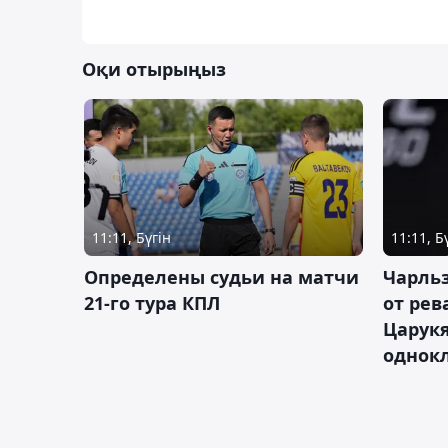
Оқи отырыңыз
11:11, Бүгін
11:11, Б
Определены судьи на матчи
Чарльз
21-го тура КПЛ
от рев
Царукя
однок