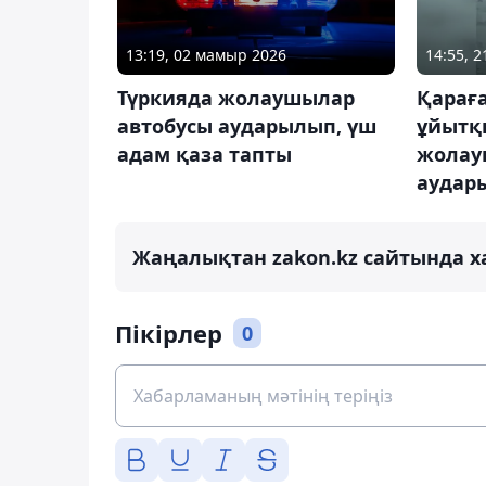
13:19, 02 мамыр 2026
14:55, 
Түркияда жолаушылар
Қарағ
автобусы аударылып, үш
ұйытқ
адам қаза тапты
жолау
аудар
Жаңалықтан zakon.kz сайтында х
Пікірлер
0