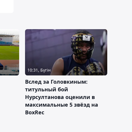
10:31, Бүгін
Вслед за Головкиным:
титульный бой
Нурсултанова оценили в
максимальные 5 звёзд на
BoxRec