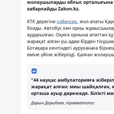
жолаушыларды облыс орталығына ті
хабарлайды Zakon.kz.
КТК дерегіне
сүйенсек
, жол апаты Қа
болды. Автобус кен орны жұмысшылар
аударылған. Оқиға орнына апаттан қ
жарақат алған үш адам бірден тікұша
Ботақара кентіндегі ауруханаға бірне
еміне үйіне жіберілді. Қалған жолауш
"44 науқас амбулаторияға жіберіл
жарақат алған: миы шайқалған, 
орташа ауыр дәрежеде. Білікті м
Дарын Дарыбаев, травматолог: