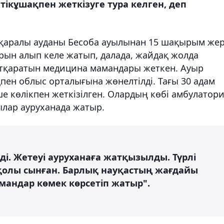
кұшақпен жеткізуге тура келген, деп
рқаралы ауданы Бесоба ауылынан 15 шақырым же
ын алып келе жатып, далада, жайдақ жолда
ұтқаратын медицина мамандары жеткен. Ауыр
қпен облыс орталығына жөнелтілді. Тағы 30 адам
ше көлікпен жеткізілген. Олардың көбі амбулатор
ылар ауруханада жатыр.
ді. Жетеуі ауруханаға жатқызылды. Түрлі
қолы сынған. Барлық науқастың жағдайы
амандар көмек көрсетіп жатыр".