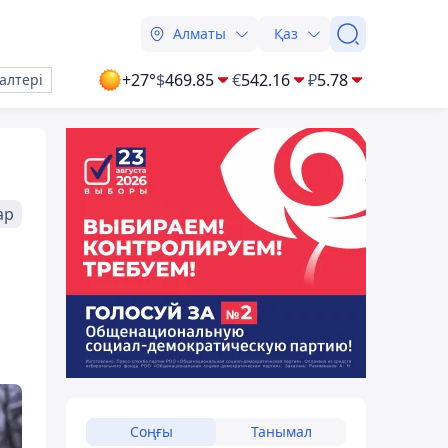
Алматы
Қаз
+27°
$
469.85
€
542.16
₽
5.78
алтері
ар
Соңғы
Танымал