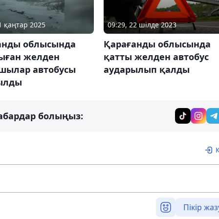
21 қаңтар 2025
09:29, 22 шілде 2023
анды облысында
Қарағанды ​​облысында
ыған желден
қатты желден автобус
шылар автобусы
аударылып қалды
ылды
абардар болыңыз:
Пікір жаз