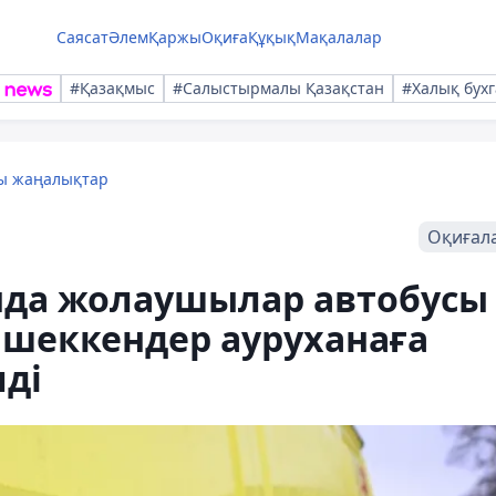
Саясат
Әлем
Қаржы
Оқиға
Құқық
Мақалалар
#Қазақмыс
#Салыстырмалы Қазақстан
#Халық бухг
лы жаңалықтар
Оқиғал
да жолаушылар автобусы
 шеккендер ауруханаға
лді