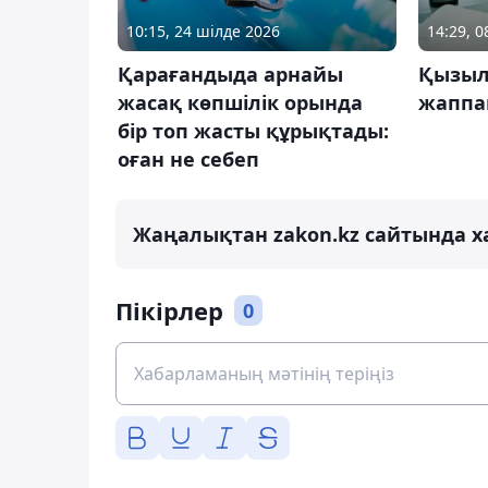
10:15, 24 шілде 2026
14:29, 
Қарағандыда арнайы
Қызыл
жасақ көпшілік орында
жаппа
бір топ жасты құрықтады:
оған не себеп
Жаңалықтан zakon.kz сайтында х
Пікірлер
0