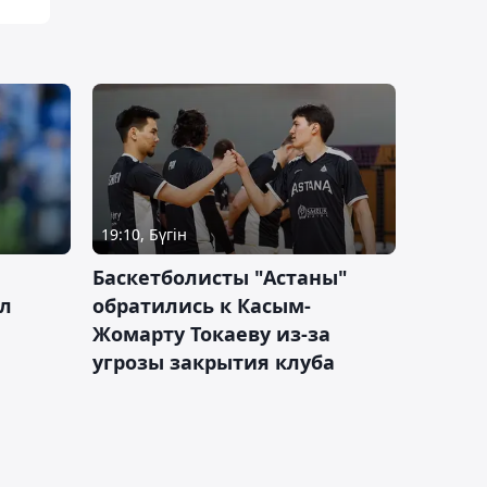
19:10, Бүгін
ч
Баскетболисты "Астаны"
л
обратились к Касым-
Жомарту Токаеву из-за
угрозы закрытия клуба