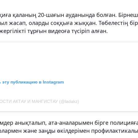
оқиға қаланың 20-шағын ауданында болған. Бірне
уыл жасап, оларды соққыға жыққан. Төбелестің бір
ергілікті тұрғын видеоға түсіріп алған.
 эту публикацию в Instagram
ВОСТИ АКТАУ И МАНГИСТАУ (@ladakz)
імдер анықталып, ата-аналарымен бірге полицияғ
 олармен және заңды өкілдерімен профилактикал