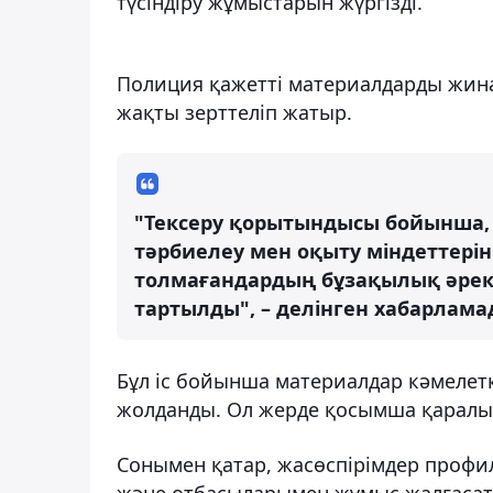
түсіндіру жұмыстарын жүргізді.
Полиция қажетті материалдарды жина
жақты зерттеліп жатыр.
"Тексеру қорытындысы бойынша, 
тәрбиелеу мен оқыту міндеттері
толмағандардың бұзақылық әреке
тартылды", – делінген хабарлама
Бұл іс бойынша материалдар кәмелетк
жолданды. Ол жерде қосымша қаралып
Сонымен қатар, жасөспірімдер профи
және отбасыларымен жұмыс жалғасаты