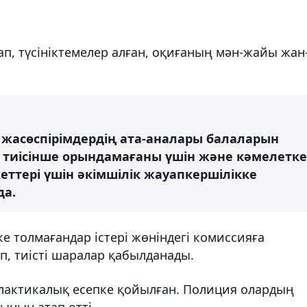
п, түсініктемелер алған, оқиғаның мән-жайы жан
жасөспірімдердің ата-аналары балаларын
н тиісінше орындамағаны үшін және кәмелетке
ттері үшін әкімшілік жауапкершілікке
да.
е толмағандар істері жөніндегі комиссияға
, тиісті шаралар қабылданады.
лактикалық есепке қойылған. Полиция олардың
нын атап өтті.