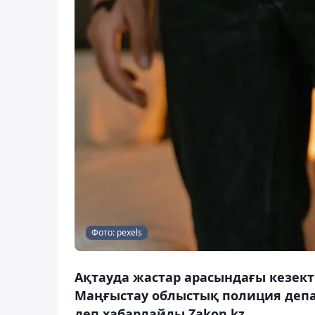
Фото: pexels
Ақтауда жастар арасындағы кезекті
Маңғыстау облыстық полиция департ
деп хабарлайды Zakon.kz.