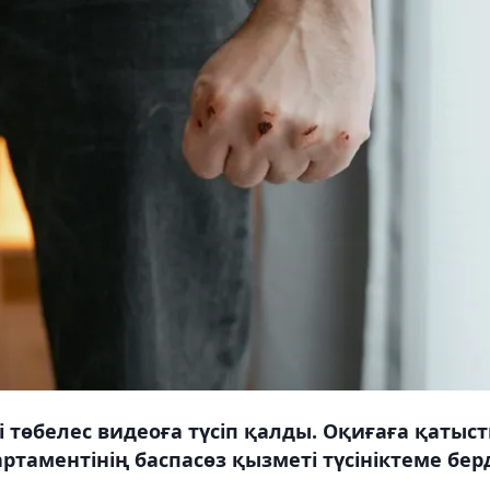
 төбелес видеоға түсіп қалды. Оқиғаға қатыс
аментінің баспасөз қызметі түсініктеме берд