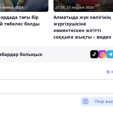
08 мамыр 2024
21:56, 27 наурыз 2026
ордада тағы бір
Алматыда жүк көлігінің
й төбелес болды
жүргізушісіне
көмектескен жігітті
соққыға жықты – видео
абардар болыңыз:
Пікір жаз