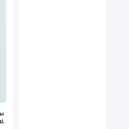
ты
і,