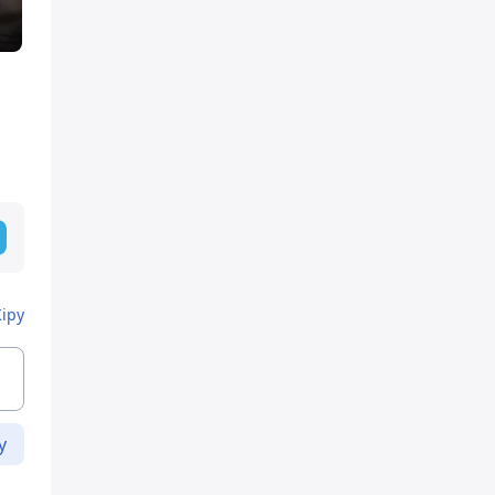
Кіру
у