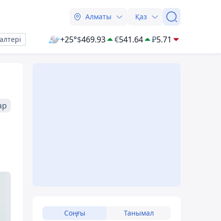
Алматы
Қаз
+25°
$
469.93
€
541.64
₽
5.71
алтері
ар
Соңғы
Танымал