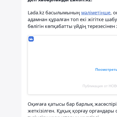
Lada.kz басылымының
мәліметінше
, 
адамнан құралған топ екі жігітке шаб
бөлігін көпқабатты үйдің терезесінен ж
Посмотреть
Публикация от НО
Оқиғаға қатысы бар барлық жасөспір
жеткізілген. Құқық қорғау органдары