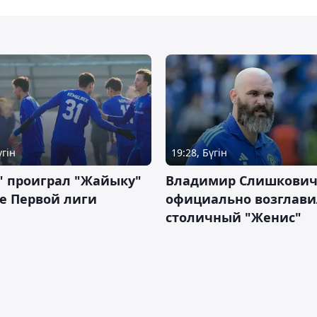
үгін
19:28, Бүгін
" проиграл "Жайыку"
Владимир Слишкови
е Первой лиги
официально возглави
столичный "Женис"