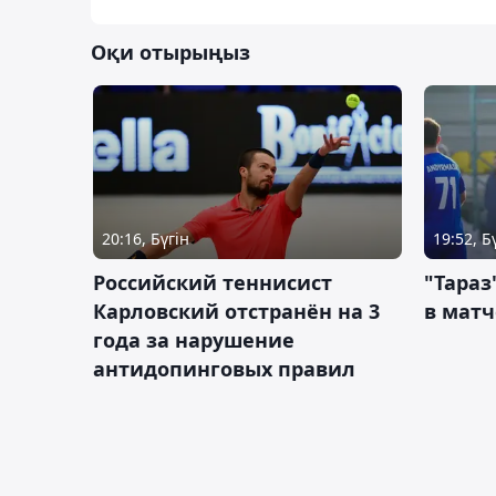
Оқи отырыңыз
20:16, Бүгін
19:52, Б
Российский теннисист
"Тараз
Карловский отстранён на 3
в матч
года за нарушение
антидопинговых правил