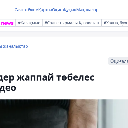
Саясат
Әлем
Қаржы
Оқиға
Құқық
Мақалалар
#Қазақмыс
#Салыстырмалы Қазақстан
#Халық бухг
лы жаңалықтар
Оқиғал
дер жаппай төбелес
део