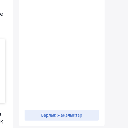
ше
а
Барлық жаңалықтар
ық