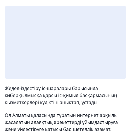
Жедел-іздестіру іс-шаралары барысында
киберқылмысқа қарсы іс-қимыл басқармасының
қызметкерлері күдіктіні анықтап, ұстады.
Ол Алматы қаласында тұратын интернет арқылы
жасалатын алаяқтық әрекеттерді ұйымдастыруға
және үйлестіруге қатысы бар шетелдік азамат.