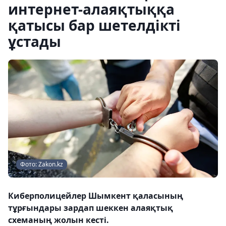
интернет-алаяқтыққа
қатысы бар шетелдікті
ұстады
Фото: Zakon.kz
Киберполицейлер Шымкент қаласының
тұрғындары зардап шеккен алаяқтық
схеманың жолын кесті.