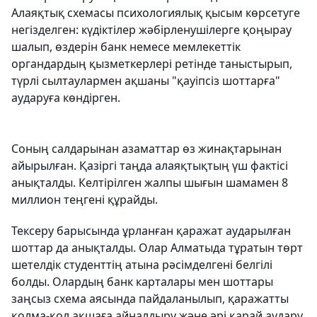
Алаяқтық схемасы психологиялық қысым көрсетуге
негізделген: күдіктілер жәбірленушілерге қоңырау
шалып, өздерін банк немесе мемлекеттік
органдардың қызметкерлері ретінде таныстырып,
түрлі сылтаулармен ақшаны "қауіпсіз шоттарға"
аударуға көндірген.
Соның салдарынан азаматтар өз жинақтарынан
айырылған. Қазіргі таңда алаяқтықтың үш фактісі
анықталды. Келтірілген жалпы шығын шамамен 8
миллион теңгені құрайды.
Тексеру барысында ұрланған қаражат аударылған
шоттар да анықталды. Олар Алматыда тұратын төрт
шетелдік студенттің атына рәсімделгені белгілі
болды. Олардың банк карталары мен шоттары
заңсыз схема аясында пайдаланылып, қаражатты
қолма-қол ақшаға айналдыру және әрі қарай аудару