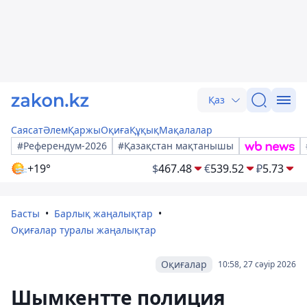
Қаз
Саясат
Әлем
Қаржы
Оқиға
Құқық
Мақалалар
#Референдум-2026
#Қазақстан мақтанышы
+19°
$
467.48
€
539.52
₽
5.73
Басты
Барлық жаңалықтар
Оқиғалар туралы жаңалықтар
Оқиғалар
10:58, 27 сәуір 2026
Шымкентте полиция