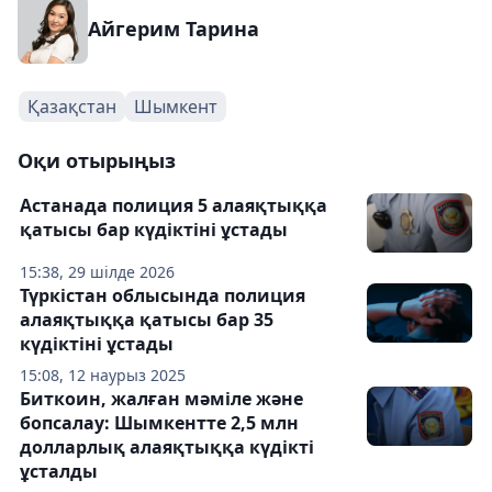
Айгерим Тарина
Қазақстан
Шымкент
Оқи отырыңыз
Астанада полиция 5 алаяқтыққа
қатысы бар күдіктіні ұстады
15:38, 29 шілде 2026
Түркістан облысында полиция
алаяқтыққа қатысы бар 35
күдіктіні ұстады
15:08, 12 наурыз 2025
Биткоин, жалған мәміле және
бопсалау: Шымкентте 2,5 млн
долларлық алаяқтыққа күдікті
ұсталды