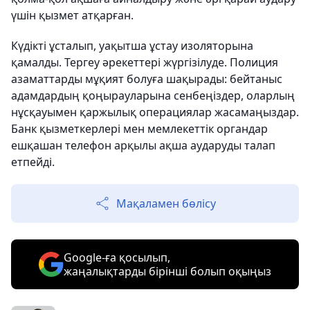
үшін қызмет атқарған.
Күдікті ұсталып, уақытша ұстау изоляторына
қамалды. Тергеу әрекеттері жүргізілуде. Полиция
азаматтарды мұқият болуға шақырады: бейтаныс
адамдардың қоңырауларына сенбеңіздер, оларлың
нұсқауымен қаржылық операциялар жасамаңыздар.
Банк қызметкерлері мен мемлекеттік органдар
ешқашан телефон арқылы ақша аударуды талап
етпейді.
Мақаламен бөлісу
Google-ға қосылып,
жаңалықтарды бірінші болып оқыңыз