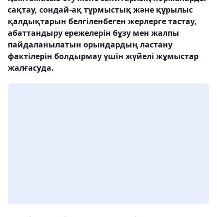
сақтау, сондай-ақ тұрмыстық және құрылыс
қалдықтарын белгіленбеген жерлерге тастау,
абаттандыру ережелерін бұзу мен жалпы
пайдаланылатын орындардың ластану
фактілерін болдырмау үшін жүйелі жұмыстар
жалғасуда.