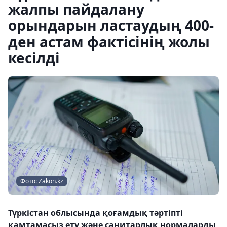
жалпы пайдалану
орындарын ластаудың 400-
ден астам фактісінің жолы
кесілді
Фото: Zakon.kz
Түркістан облысында қоғамдық тәртіпті
қамтамасыз ету және санитарлық нормаларды