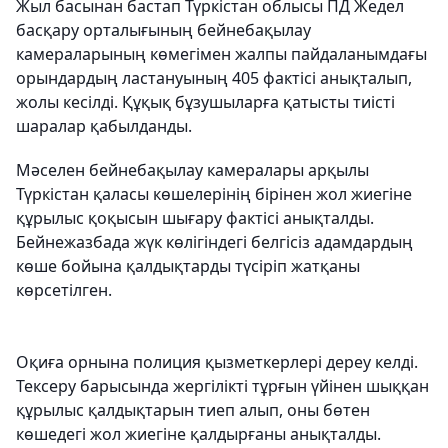
Жыл басынан бастап Түркістан облысы ПД Жедел
басқару орталығының бейнебақылау
камераларының көмегімен жалпы пайдаланымдағы
орындардың ластануының 405 фактісі анықталып,
жолы кесілді. Құқық бұзушыларға қатысты тиісті
шаралар қабылданды.
Мәселен бейнебақылау камералары арқылы
Түркістан қаласы көшелерінің бірінен жол жиегіне
құрылыс қоқысын шығару фактісі анықталды.
Бейнежазбада жүк көлігіндегі белгісіз адамдардың
көше бойына қалдықтарды түсіріп жатқаны
көрсетілген.
Оқиға орнына полиция қызметкерлері дереу келді.
Тексеру барысында жергілікті тұрғын үйінен шыққан
құрылыс қалдықтарын тиеп алып, оны бөтен
көшедегі жол жиегіне қалдырғаны анықталды.