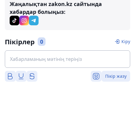
Жаңалықтан zakon.kz сайтында
хабардар болыңыз:
Пікірлер
0
Кіру
Пікір жазу