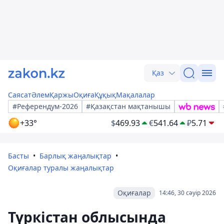
Қаз
Саясат
Әлем
Қаржы
Оқиға
Құқық
Мақалалар
#Референдум-2026
#Қазақстан мақтанышы
+33°
$
469.93
€
541.64
₽
5.71
Басты
Барлық жаңалықтар
Оқиғалар туралы жаңалықтар
Оқиғалар
14:46, 30 сәуір 2026
Түркістан облысында