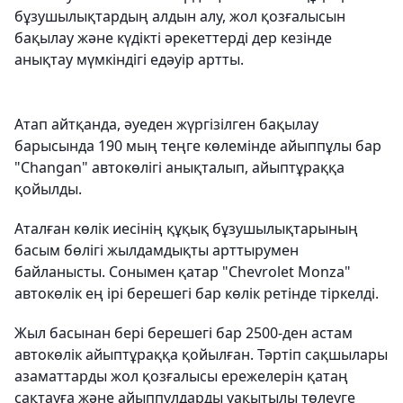
бұзушылықтардың алдын алу, жол қозғалысын
бақылау және күдікті әрекеттерді дер кезінде
анықтау мүмкіндігі едәуір артты.
Атап айтқанда, әуеден жүргізілген бақылау
барысында 190 мың теңге көлемінде айыппұлы бар
"Changan" автокөлігі анықталып, айыптұраққа
қойылды.
Аталған көлік иесінің құқық бұзушылықтарының
басым бөлігі жылдамдықты арттырумен
байланысты. Сонымен қатар "Chevrolet Monza"
автокөлік ең ірі берешегі бар көлік ретінде тіркелді.
Жыл басынан бері берешегі бар 2500-ден астам
автокөлік айыптұраққа қойылған. Тәртіп сақшылары
азаматтарды жол қозғалысы ережелерін қатаң
сақтауға және айыппұлдарды уақытылы төлеуге