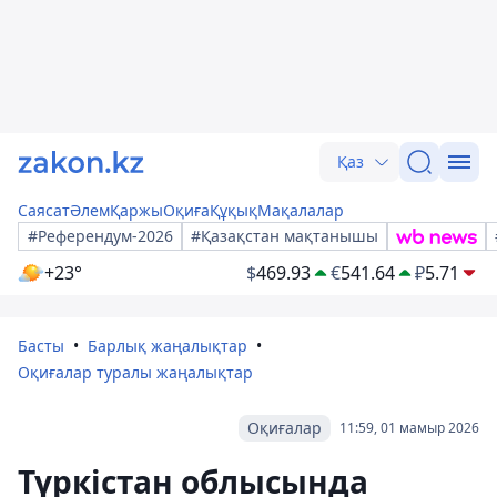
Қаз
Саясат
Әлем
Қаржы
Оқиға
Құқық
Мақалалар
#Референдум-2026
#Қазақстан мақтанышы
+23°
$
469.93
€
541.64
₽
5.71
Басты
Барлық жаңалықтар
Оқиғалар туралы жаңалықтар
Оқиғалар
11:59, 01 мамыр 2026
Түркістан облысында