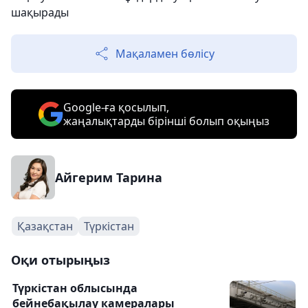
шақырады
Мақаламен бөлісу
Google-ға қосылып,
жаңалықтарды бірінші болып оқыңыз
Айгерим Тарина
Қазақстан
Түркістан
Оқи отырыңыз
Түркістан облысында
бейнебақылау камералары