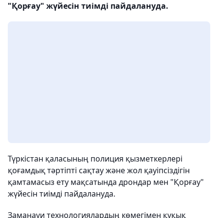
"Қорғау" жүйесін тиімді пайдалануда.
Түркістан қаласының полиция қызметкерлері
қоғамдық тәртіпті сақтау және жол қауіпсіздігін
қамтамасыз ету мақсатында дрондар мен "Қорғау"
жүйесін тиімді пайдалануда.
Заманауи технологиялардың көмегімен құқық