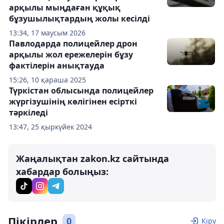
арқылы мыңдаған құқық
бұзушылықтардың жолы кесілді
13:34, 17 маусым 2026
Павлодарда полицейлер дрон
арқылы жол ережелерін бұзу
фактілерін анықтауда
15:26, 10 қараша 2025
Түркістан облысында полицейлер
жүргізушінің көлігінен есірткі
тәркіледі
13:47, 25 қыркүйек 2024
Жаңалықтан zakon.kz сайтында
хабардар болыңыз:
Пікірлер
0
Кіру