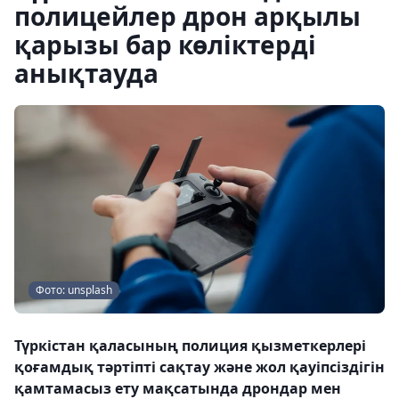
полицейлер дрон арқылы
қарызы бар көліктерді
анықтауда
Фото: unsplash
Түркістан қаласының полиция қызметкерлері
қоғамдық тәртіпті сақтау және жол қауіпсіздігін
қамтамасыз ету мақсатында дрондар мен