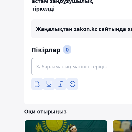
астам заңбұзушылық
тіркелді
Жаңалықтан zakon.kz сайтында х
Пікірлер
0
Оқи отырыңыз