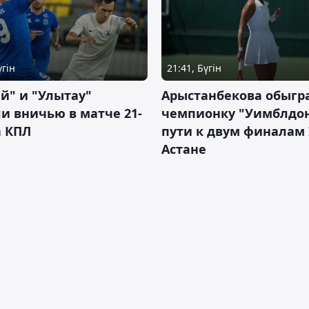
үгін
21:41, Бүгін
й" и "Улытау"
Арыстанбекова обыгр
и вничью в матче 21-
чемпионку "Уимблдон
а КПЛ
пути к двум финалам 
Астане