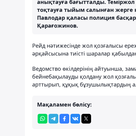
анықтауға бағытталды. Теміржол 
тоқтауға тыйым салынған жерге к
Павлодар қаласы полиция басқар
Қарағожинов.
Рейд нәтижесінде жол қозғалысы ереж
әрқайсысына тиісті шаралар қабылда
Ведомство өкілдерінің айтуынша, за
бейнебақылауды қолдану жол қозғалы
арттырып, құқық бұзушылықтардың ал
Мақаламен бөлісу: