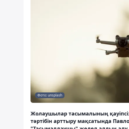
Фото: unsplash
Жолаушылар тасымалының қауіпсізд
тәртібін арттыру мақсатында Пав
"Тасымалдаушы" жедел алдын алу і