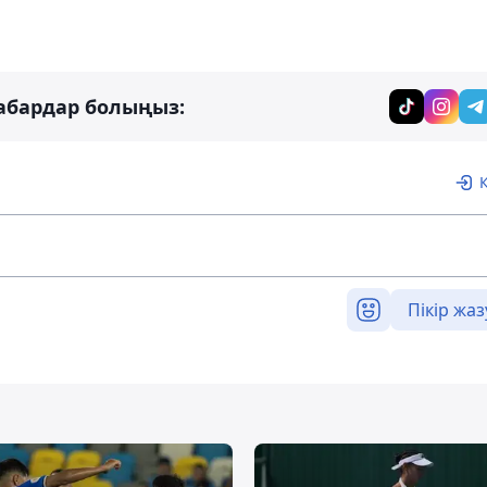
абардар болыңыз:
Пікір жаз