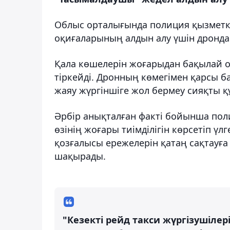
Облыс орталығында полиция қызметке
оқиғаларының алдын алу үшін дронда
Қала көшелерін жоғарыдан бақылай о
тіркейді. Дронның көмегімен қарсы б
жаяу жүргіншіге жол бермеу сияқты 
Әрбір анықталған факті бойынша пол
өзінің жоғары тиімділігін көрсетіп үл
қозғалысы ережелерін қатаң сақтауға 
шақырады.
"Кезекті рейд такси жүргізушіл