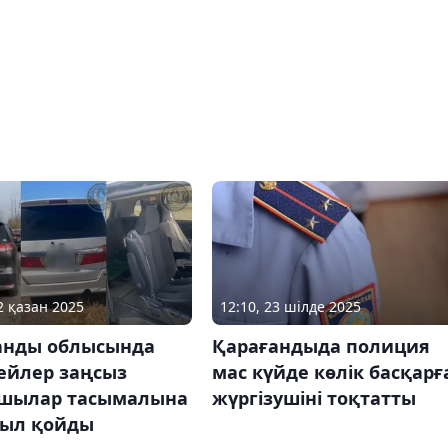
2 қазан 2025
12:10, 23 шілде 2025
анды облысында
Қарағандыда полиция
ейлер заңсыз
мас күйде көлік басқарғ
шылар тасымалына
жүргізушіні тоқтатты
уыл қойды