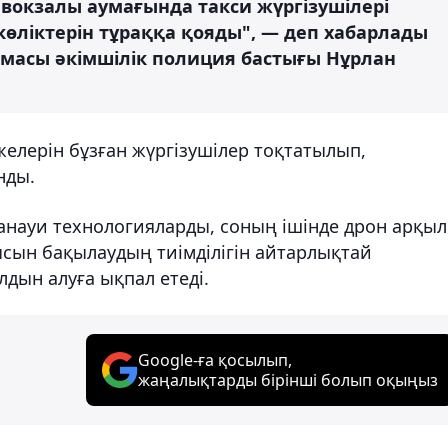
вокзалы аумағында такси жүргізушілері
өліктерін тұраққа қояды", — деп хабарлады
масы әкімшілік полиция бастығы Нұрлан
елерін бұзған жүргізушілер тоқтатылып,
нды.
манауи технологияларды, соның ішінде дрон арқы
сын бақылаудың тиімділігін айтарлықтай
дын алуға ықпал етеді.
Google-ға қосылып,
жаңалықтарды бірінші болып оқыңыз