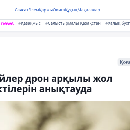
Саясат
Әлем
Қаржы
Оқиға
Құқық
Мақалалар
#Қазақмыс
#Салыстырмалы Қазақстан
#Халық бухг
Қоғ
йлер дрон арқылы жол
ктілерін анықтауда