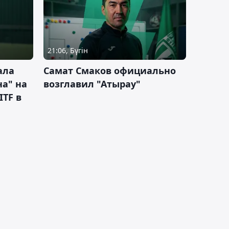
21:06, Бүгін
ала
Самат Смаков официально
а" на
возглавил "Атырау"
ITF в