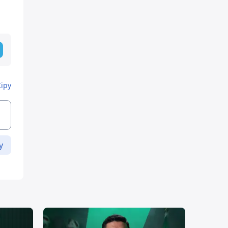
Кіру
у