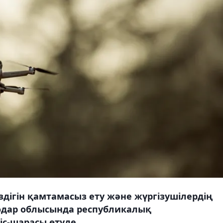
ігін қамтамасыз ету және жүргізушілердің
лодар облысында республикалық
с-шарасы өтуде.