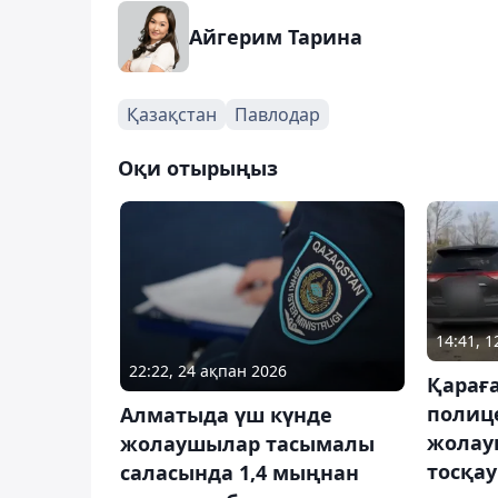
Айгерим Тарина
Қазақстан
Павлодар
Оқи отырыңыз
14:41, 1
22:22, 24 ақпан 2026
Қарағ
полиц
Алматыда үш күнде
жолау
жолаушылар тасымалы
тосқа
саласында 1,4 мыңнан