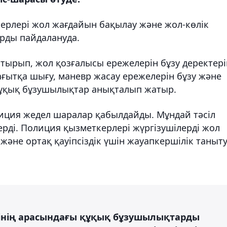
рлері жол жағдайын бақылау және жол-көлік
рды пайдалануда.
тырып, жол қозғалысы ережелерін бұзу деректері
ағытқа шығу, маневр жасау ережелерін бұзу және
құқық бұзушылықтар анықталып жатыр.
иция жедел шаралар қабылдайды. Мұндай тәсіл
герді. Полиция қызметкерлері жүргізушілерді жол
және ортақ қауіпсіздік үшін жауапкершілік таныт
ерінің арасындағы құқық бұзушылықтарды