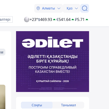
Алматы
Қаз
+23°
$
469.93
€
541.64
₽
5.71
алтері
ам
Соңғы
Танымал