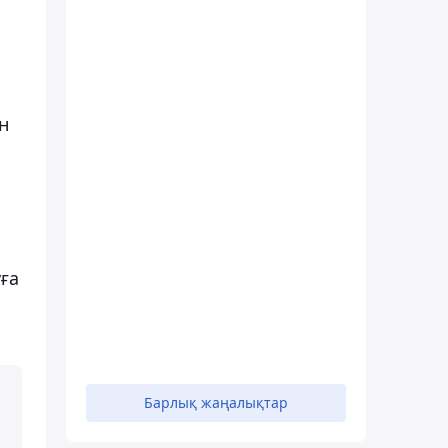
н
уға
Барлық жаңалықтар