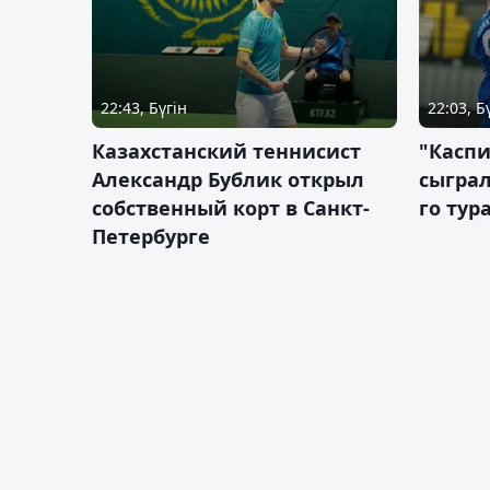
22:43, Бүгін
22:03, Б
Казахстанский теннисист
"Каспи
Александр Бублик открыл
сыграл
собственный корт в Санкт-
го тур
Петербурге