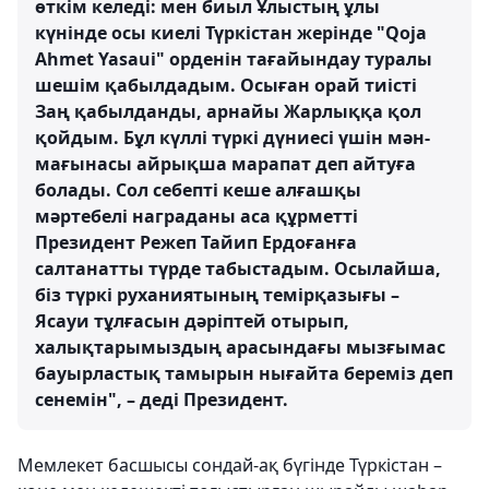
өткім келеді: мен биыл Ұлыстың ұлы
күнінде осы киелі Түркістан жерінде "Qoja
Ahmet Yasaui" орденін тағайындау туралы
шешім қабылдадым. Осыған орай тиісті
Заң қабылданды, арнайы Жарлыққа қол
қойдым. Бұл күллі түркі дүниесі үшін мән-
мағынасы айрықша марапат деп айтуға
болады. Сол себепті кеше алғашқы
мәртебелі награданы аса құрметті
Президент Режеп Тайип Ердоғанға
салтанатты түрде табыстадым. Осылайша,
біз түркі руханиятының темірқазығы –
Ясауи тұлғасын дәріптей отырып,
халықтарымыздың арасындағы мызғымас
бауырластық тамырын нығайта береміз деп
сенемін", – деді Президент.
Мемлекет басшысы сондай-ақ бүгінде Түркістан –