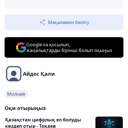
Мақаламен бөлісу
Google-ға қосылып,
жаңалықтарды бірінші болып оқыңыз
Айдос Қали
Молния
Оқи отырыңыз
Қазақстан цифрлық ел болуды
көздеп отыр - Тоқаев