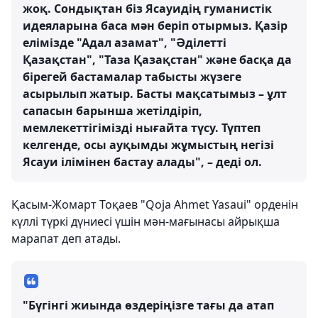
жоқ. Сондықтан біз Ясауидің гуманистік
идеяларына баса мән беріп отырмыз. Қазір
елімізде "Адал азамат", "Әділетті
Қазақстан", "Таза Қазақстан" және басқа да
бірегей бастамалар табысты жүзеге
асырылып жатыр. Басты мақсатымыз – ұлт
сапасын барынша жетілдіріп,
мемлекеттігімізді нығайта түсу. Түптеп
келгенде, осы ауқымды жұмыстың негізі
Ясауи ілімінен бастау алады", – деді ол.
Қасым-Жомарт Тоқаев "Qoja Ahmet Yasaui" орденін
күллі түркі дүниесі үшін мән-мағынасы айрықша
марапат деп атады.
"Бүгінгі жиында өздеріңізге тағы да атап