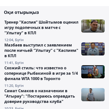
Оқи отырыңыз
Тренер "Каспия" Шойтымов оценил
игру подопечных в матче с
"Улытау" в КПЛ
12:04, Бүгін
Мазбаев выступил с заявлением
после ничьей "Улытау" с "Каспием"
в КПЛ
11:41, Бүгін
Схожий стиль: что известно о
сопернице Рыбакиной в игре за 1/4
финала WTA 1000 в Торонто
11:20, Бүгін
Самат Смаков о назначении в
"Атырау": "Постараюсь оправдать
доверие руководства клуба"
10:53, Бүгін