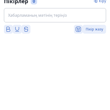
Пікірлер
0
Кіру
Пікір жазу