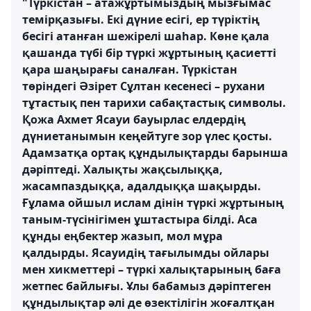
"Түркістан – атажұртымыздың мызғымас
темірқазығы. Екі дүние есігі, ер түріктің
бесігі атанған шежірелі шаһар. Көне қала
қашанда түбі бір түркі жұртының қасиетті
қара шаңырағы саналған. Түркістан
төріндегі Әзірет Сұлтан кесенесі – рухани
тұтастық пен тарихи сабақтастық символы.
Қожа Ахмет Ясауи бауырлас елдердің
дүниетанымын кеңейтуге зор үлес қосты.
Адамзатқа ортақ құндылықтарды барынша
дәріптеді. Халықты жақсылыққа,
жасампаздыққа, адалдыққа шақырды.
Ғұлама ойшыл ислам дінін түркі жұртының
таным-түсінігімен ұштастыра білді. Аса
құнды еңбектер жазып, мол мұра
қалдырды. Ясауидің тағылымды ойлары
мен хикметтері – түркі халықтарының баға
жетпес байлығы. Ұлы бабамыз дәріптеген
құндылықтар әлі де өзектілігін жоғалтқан