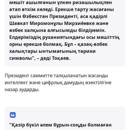
мешіт ашылғанын үлкен ризашылықпен
атап өткім келеді. Ерекше тарту жасағаны
үшін Өзбекстан Президенті, аса қадірлі
Шавкат Миромонұлы Мирзиёевке және
өзбек халқына алғысымды білдіремін.
Елдеріміздің руханиятындағы осы мешіттің
орны ерекше болмақ. Бұл – қазақ-өзбек
халықтары ынтымағының тарихи
символы", – деді Тоқаев.
Президент саммитте талқыланатын жасанды
интеллект және цифрлық дамудың өзектілігіне
назар аударды.
"Қазір бүкіл әлем бұрын-соңды болмаған