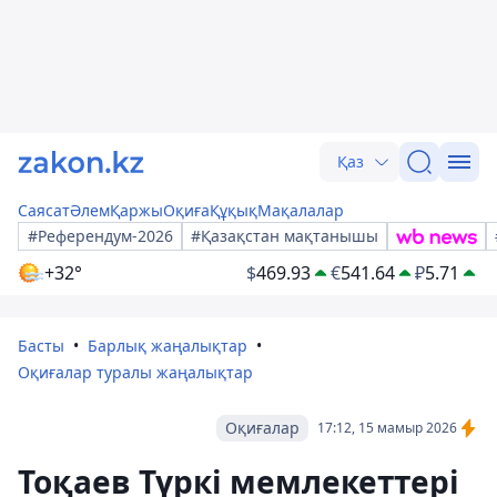
Қаз
Саясат
Әлем
Қаржы
Оқиға
Құқық
Мақалалар
#Референдум-2026
#Қазақстан мақтанышы
+32°
$
469.93
€
541.64
₽
5.71
Басты
Барлық жаңалықтар
Оқиғалар туралы жаңалықтар
Оқиғалар
17:12, 15 мамыр 2026
Тоқаев Түркі мемлекеттері