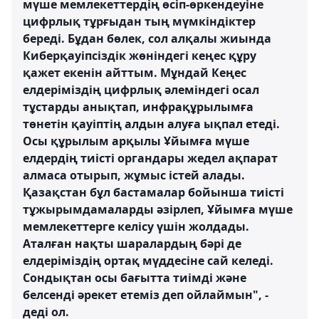
мүше мемлекеттердің өсіп-өркендеуіне
цифрлық тұрғыдан тың мүмкіндіктер
береді. Бұдан бөлек, сол алқалы жиында
Киберқауіпсіздік жөніндегі кеңес құру
қажет екенін айттым. Мұндай Кеңес
елдеріміздің цифрлық әлеміндегі осал
тұстарды анықтап, инфрақұрылымға
төнетін қауіптің алдын алуға ықпал етеді.
Осы құрылым арқылы Ұйымға мүше
елдердің тиісті органдары жедел ақпарат
алмаса отырып, жұмыс істей алады.
Қазақстан бұл бастамалар бойынша тиісті
тұжырымдамаларды әзірлеп, Ұйымға мүше
мемлекеттерге келісу үшін жолдады.
Аталған нақты шаралардың бәрі де
елдеріміздің ортақ мүддесіне сай келеді.
Сондықтан осы бағытта тиімді және
белсенді әрекет етеміз деп ойлаймын", -
деді ол.