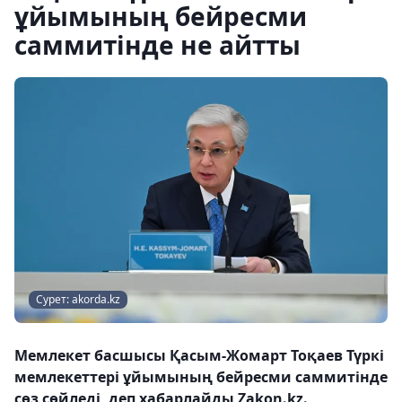
ұйымының бейресми
саммитінде не айтты
Сурет: akorda.kz
Мемлекет басшысы Қасым-Жомарт Тоқаев Түркі
мемлекеттері ұйымының бейресми саммитінде
сөз сөйледі, деп хабарлайды Zakon.kz.