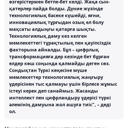
өзгерістермен бетпе-бет келді. Жаңа сын-
қатерлер пайда болды. Дүние жүзінде
технологиялық бәсеке күшейді, яғни,
инновациялық тұрғыдан озық ел болу
мақсаты алдыңғы қатарға шықты.
Технологиялық даму кез келген
мемлекеттегі тұрақтылық пен қауіпсіздік
факторына айналды. Бұл – цифрлық
трансформацияға дер кезінде бет бұрған
елдер көш соңында қалмайды деген сөз.
Сондықтан Түркі кеңесіне мүше
мемлекеттер технологиялық жаңғыру
үдерісінен тыс қалмауы үшін бірлесе жұмыс
істеуі керек деп санаймыз. Жасанды
интеллект пен цифрландыру үдерісі түркі
әлемінің дамуына жол ашуға тиіс", – деді
ол.