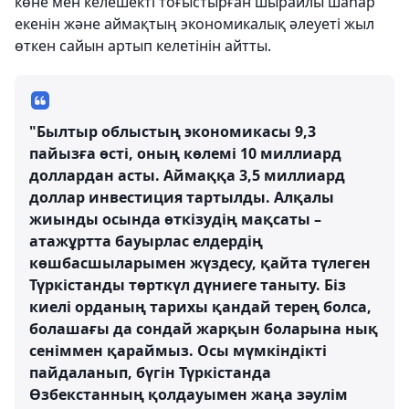
көне мен келешекті тоғыстырған шырайлы шаһар
екенін және аймақтың экономикалық әлеуеті жыл
өткен сайын артып келетінін айтты.
"Былтыр облыстың экономикасы 9,3
пайызға өсті, оның көлемі 10 миллиард
доллардан асты. Аймаққа 3,5 миллиард
доллар инвестиция тартылды. Алқалы
жиынды осында өткізудің мақсаты –
атажұртта бауырлас елдердің
көшбасшыларымен жүздесу, қайта түлеген
Түркістанды төрткүл дүниеге таныту. Біз
киелі орданың тарихы қандай терең болса,
болашағы да сондай жарқын боларына нық
сеніммен қараймыз. Осы мүмкіндікті
пайдаланып, бүгін Түркістанда
Өзбекстанның қолдауымен жаңа зәулім