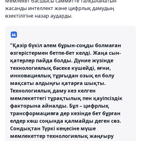
Мемлекет басшысы саммитте талқыланатын
жасанды интеллект және цифрлық дамудың
өзектілігіне назар аударды.
"Қазір бүкіл әлем бұрын-соңды болмаған
өзгерістермен бетпе-бет келді. Жаңа сын-
қатерлер пайда болды. Дүние жүзінде
технологиялық бәсеке күшейді, яғни,
инновациялық тұрғыдан озық ел болу
мақсаты алдыңғы қатарға шықты.
Технологиялық даму кез келген
мемлекеттегі тұрақтылық пен қауіпсіздік
факторына айналды. Бұл – цифрлық
трансформацияға дер кезінде бет бұрған
елдер көш соңында қалмайды деген сөз.
Сондықтан Түркі кеңесіне мүше
мемлекеттер технологиялық жаңғыру