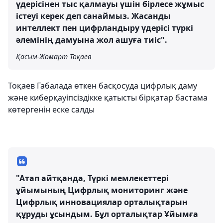
үдерісінен тыс қалмауы үшін бірлесе жұмыс
істеуі керек деп санаймыз. Жасанды
интеллект пен цифрландыру үдерісі түркі
әлемінің дамуына жол ашуға тиіс".
Қасым-Жомарт Тоқаев
Тоқаев Габалада өткен басқосуда цифрлық даму
және киберқауіпсіздікке қатысты бірқатар бастама
көтергенін еске салды
"Атап айтқанда, Түркі мемлекеттері
ұйымының Цифрлық мониторинг және
Цифрлық инновациялар орталықтарын
құруды ұсындым. Бұл орталықтар Ұйымға