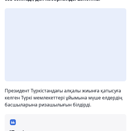
Президент Түркістандағы алқалы жиынға қатысуға
келген Түркі мемлекеттері ұйымына мүше елдердің
басшыларына ризашылығын білдірді.