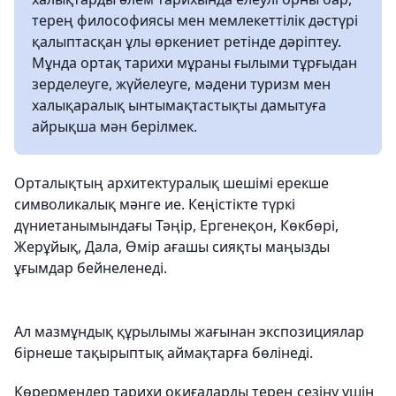
терең философиясы мен мемлекеттілік дәстүрі
қалыптасқан ұлы өркениет ретінде дәріптеу.
Мұнда ортақ тарихи мұраны ғылыми тұрғыдан
зерделеуге, жүйелеуге, мәдени туризм мен
халықаралық ынтымақтастықты дамытуға
айрықша мән берілмек.
Орталықтың архитектуралық шешімі ерекше
символикалық мәнге ие. Кеңістікте түркі
дүниетанымындағы Тәңір, Ергенеқон, Көкбөрі,
Жерұйық, Дала, Өмір ағашы сияқты маңызды
ұғымдар бейнеленеді.
Ал мазмұндық құрылымы жағынан экспозициялар
бірнеше тақырыптық аймақтарға бөлінеді.
Көрермендер тарихи оқиғаларды терең сезіну үшін