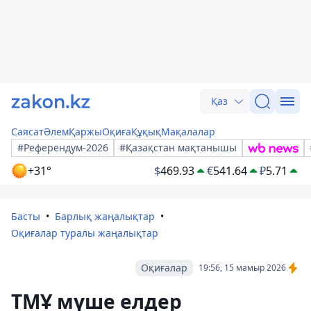
Қаз
Саясат
Әлем
Қаржы
Оқиға
Құқық
Мақалалар
#Референдум-2026
#Қазақстан мақтанышы
+31°
$
469.93
€
541.64
₽
5.71
Басты
Барлық жаңалықтар
Оқиғалар туралы жаңалықтар
Оқиғалар
19:56, 15 мамыр 2026
ТМҰ мүше елдер