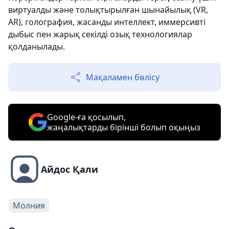
виртуалды және толықтырылған шынайылық (VR,
AR), голография, жасанды интеллект, иммерсивті
дыбыс пен жарық секілді озық технологиялар
қолданылады.
Мақаламен бөлісу
Google-ға қосылып,
жаңалықтарды бірінші болып оқыңыз
Айдос Қали
Молния