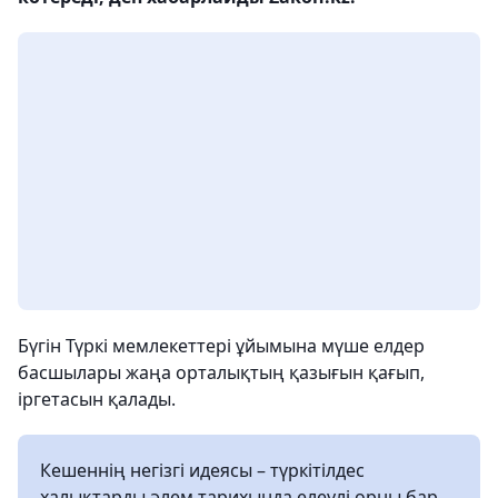
Бүгін Түркі мемлекеттері ұйымына мүше елдер
басшылары жаңа орталықтың қазығын қағып,
іргетасын қалады.
Кешеннің негізгі идеясы – түркітілдес
халықтарды әлем тарихында елеулі орны бар,