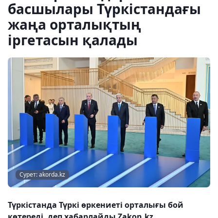
басшылары Түркістандағы
жаңа орталықтың
іргетасын қалады
Сурет: akorda.kz
Түркістанда Түркі өркениеті орталығы бой
көтереді, деп хабарлайды Zakon.kz.