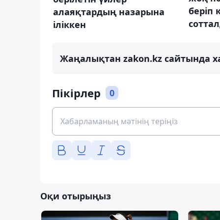
беріп 
алаяқтардың назарына
сотта
іліккен
Жаңалықтан zakon.kz сайтында х
Пікірлер
0
Оқи отырыңыз