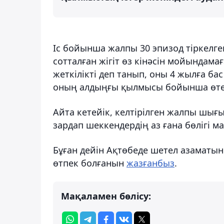
Іс бойынша жалпы 30 эпизод тіркелген
сотталған жігіт өз кінәсін мойындама
жеткілікті деп танып, оны 4 жылға ба
оның алдыңғы қылмысы бойынша өтел
Айта кетейік, келтірілген жалпы шығ
зардап шеккендердің аз ғана бөлігі м
Бұған дейін Ақтөбеде шетел азаматы
өтпек болғанын
жазғанбыз
.
Мақаламен бөлісу: