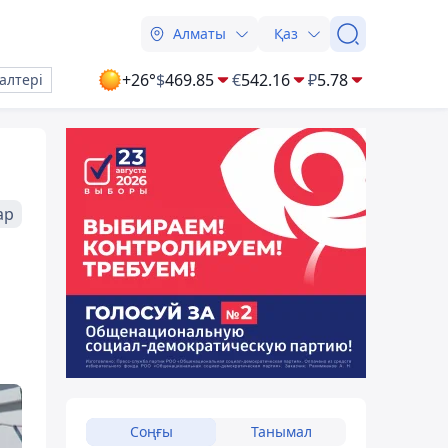
Алматы
Қаз
+26°
$
469.85
€
542.16
₽
5.78
алтері
ар
Соңғы
Танымал