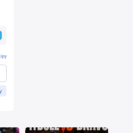
Кіру
у