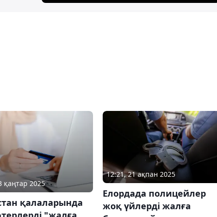
12:21, 21 ақпан 2025
23 қаңтар 2025
Елордада полицейлер
стан қалаларында
жоқ үйлерді жалға
терлерді "жалға