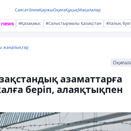
Саясат
Әлем
Қаржы
Оқиға
Құқық
Мақалалар
#Қазақмыс
#Салыстырмалы Қазақстан
#Халық бухг
лы жаңалықтар
Оқиғал
зақстандық азаматтарға
алға беріп, алаяқтықпен