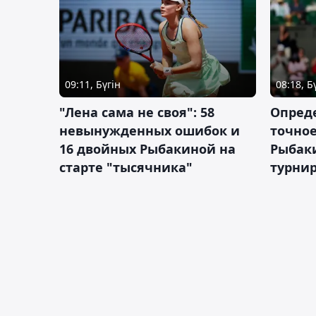
09:11, Бүгін
08:18, Б
"Лена сама не своя": 58
Опред
невынужденных ошибок и
точное
16 двойных Рыбакиной на
Рыбаки
старте "тысячника"
турнир