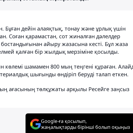
. Бұған дейін алаяқтық, тонау және ұрлық үшін
ған. Соған қарамастан, сот жиналған дәлелдер
с бостандығынан айыру жазасына кесті. Бұл жаза
мей қалған бір жылдық мерзіміне қосылды.
ын көлемі шамамен 800 мың теңгені құраған. Алай
атериалдық шығынды өндіріп беруді талап еткен.
ның ағасының төлқұжаты арқылы Ресейге заңсыз
Google-ға қосылып,
жаңалықтарды бірінші болып оқыңыз