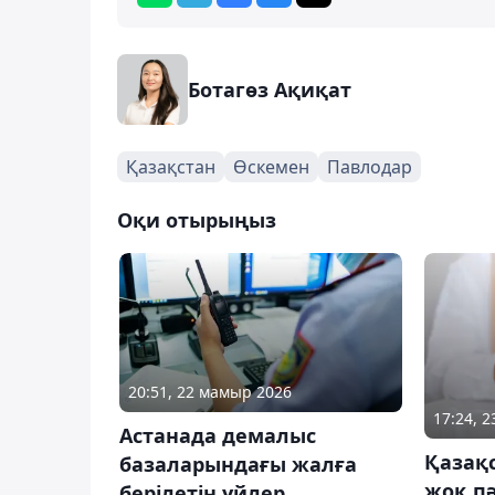
Ботагөз Ақиқат
Қазақстан
Өскемен
Павлодар
Оқи отырыңыз
20:51, 22 мамыр 2026
17:24, 
Астанада демалыс
Қазақ
базаларындағы жалға
жоқ пә
берілетін үйлер