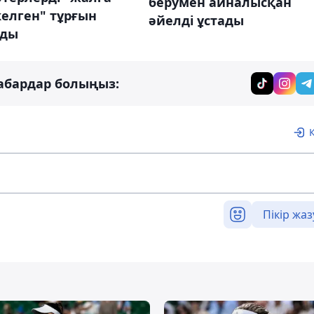
берумен айналысқан
келген" тұрғын
әйелді ұстады
лды
абардар болыңыз:
Пікір жаз