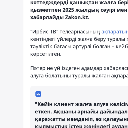
коттедждерді қашықтан жалға бері
қызметпен 2025 жылдың сәуірі ме
хабарлайды Zakon.kz.
"Ирбис ТВ" телеарнасының
ақпараты
кентіндегі үйлерді жалға беру турал
тәуліктік бағасы әртүрлі болған – кейб
көрсетілген.
Пәтер не үй іздеген адамдар хабарлас
алуға болатыны туралы жалған ақпара
"Кейін клиент жалға алуға келісі
еткен. Ақшаны арнайы дайындалғ
қаражатты иемденіп, өз қалауын
қылмыстық істер жөніндегі ауда