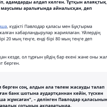
п, адамдарды алдап келген. Тұтқын алаяқтық
н маусымы аралығында айналысқан, деп
нша
, күдікті Павлодар қаласы мен Бұқтырма
ы жалған хабарландырулар жариялаған. Үйлердің
ірі 20 мың теңге, енді бірі 80 мың теңге деп
қан кезде, ол тұрғын үйдің бар екені және оны жа
т берген.
м берген соң, алдын ала төлем жасауды талап
ан банк шотына аудартқаннан кейін, түскен
ша жұмсаған", – делінген Павлодар қаласыны
наралық сотының ақпаратында.