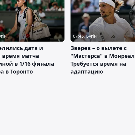
үгін
07:45, Бүгін
елились дата и
Зверев – о вылете с
 время матча
"Мастерса" в Монреал
ной в 1/16 финала
Требуется время на
а в Торонто
адаптацию