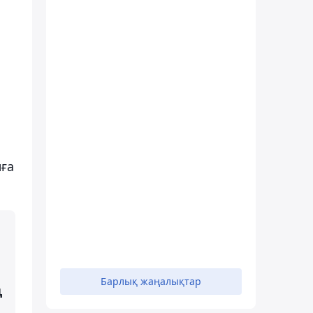
лға
Барлық жаңалықтар
ң