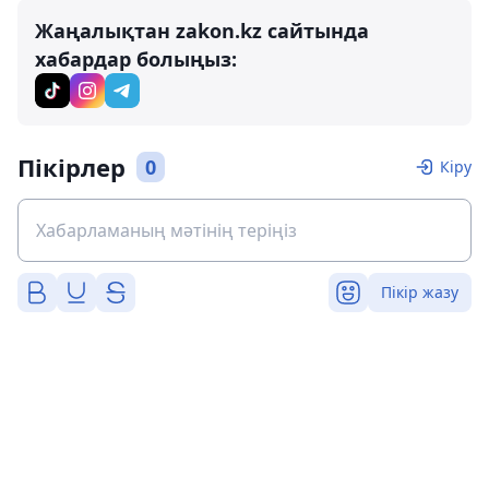
Жаңалықтан zakon.kz сайтында
хабардар болыңыз:
Пікірлер
0
Кіру
Пікір жазу