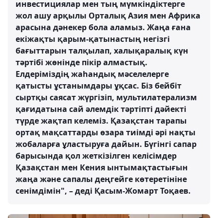
инвестициялар мен тың мүмкіндіктерге
жол ашу арқылы Орталық Азия мен Африка
арасына дәнекер бола аламыз. Жаңа ғана
екіжақты қарым-қатынастың негізгі
бағыттарын талқылап, халықаралық күн
тәртібі жөнінде пікір алмастық.
Елдеріміздің жаһандық мәселелерге
қатысты ұстанымдары ұқсас. Біз бейбіт
сыртқы саясат жүргізіп, мультилатерализм
қағидатына сай әлемдік тәртіпті дәйекті
түрде жақтап келеміз. Қазақстан тарапы
ортақ мақсаттарды өзара тиімді әрі нақты
жобаларға ұластыруға дайын. Бүгінгі сапар
барысында қол жеткізілген келісімдер
Қазақстан мен Кения ынтымақтастығын
жаңа және сапалы деңгейге көтеретініне
сенімдімін", – деді Қасым-Жомарт Тоқаев.