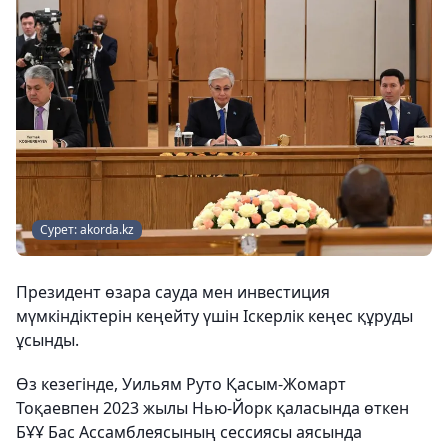
Сурет: akorda.kz
Президент өзара сауда мен инвестиция
мүмкіндіктерін кеңейту үшін Іскерлік кеңес құруды
ұсынды.
Өз кезегінде, Уильям Руто Қасым-Жомарт
Тоқаевпен 2023 жылы Нью-Йорк қаласында өткен
БҰҰ Бас Ассамблеясының сессиясы аясында