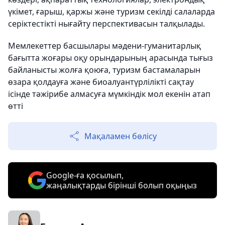
үкімет, ғарыш, қаржы және туризм секілді салаларда
серіктестікті нығайту перспективасын талқылады.
Мемлекеттер басшылары мәдени-гуманитарлық
бағытта жоғары оқу орындарының арасында тығыз
байланысты жолға қоюға, туризм бастамаларын
өзара қолдауға және биоалуантүрлілікті сақтау
ісінде тәжірибе алмасуға мүмкіндік мол екенін атап
өтті
Мақаламен бөлісу
Google-ға қосылып,
жаңалықтарды бірінші болып оқыңыз