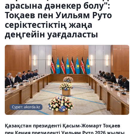
арасына дәнекер болу":
Тоқаев пен Уильям Руто
серіктестіктің жаңа
деңгейін уағдаласты
Сурет: akorda.kz
Қазақстан президенті Қасым-Жомарт Тоқаев
пен Кения президенті Уильям Руто 2026 жылғы