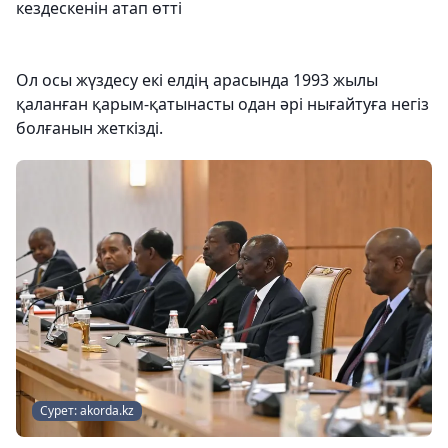
кездескенін атап өтті
Ол осы жүздесу екі елдің арасында 1993 жылы
қаланған қарым-қатынасты одан әрі нығайтуға негіз
болғанын жеткізді.
Сурет: akorda.kz