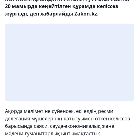
20 мамырда кеңейтілген құрамда келіссөз
жүргізді, деп хабарлайды Zakon.kz.
Ақорда мәліметіне сүйенсек, екі елдің ресми
делегация мүшелерінің қатысуымен өткен келіссөз
барысында саяси, сауда-экономикалық және
мәдени-гуманитарлық ынтымақтастық