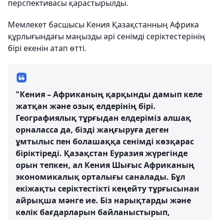
перспективасы қарастырылды.
Мемлекет басшысы Кения Қазақстанның Африка
құрлығындағы маңызды әрі сенімді серіктестерінің
бірі екенін атап өтті.
"Кения – Африканың қарқынды дамып келе
жатқан және озық елдерінің бірі.
Географиялық тұрғыдан елдеріміз алшақ
орналасса да, бізді жаңғыруға деген
ұмтылыс пен болашаққа сенімді көзқарас
біріктіреді. Қазақстан Еуразия жүрегінде
орын тепкен, ал Кения Шығыс Африканың
экономикалық орталығы саналады. Бұл
екіжақты серіктестікті кеңейту тұрғысынан
айрықша мәнге ие. Біз нарықтарды және
көлік бағдарларын байланыстырып,