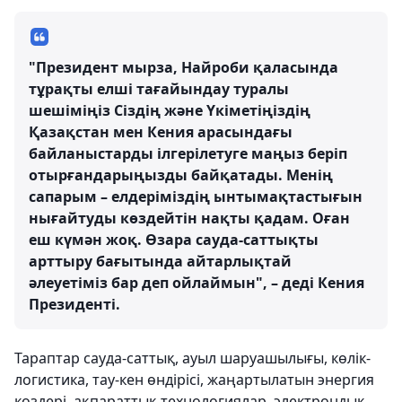
"Президент мырза, Найроби қаласында
тұрақты елші тағайындау туралы
шешіміңіз Сіздің және Үкіметіңіздің
Қазақстан мен Кения арасындағы
байланыстарды ілгерілетуге маңыз беріп
отырғандарыңызды байқатады. Менің
сапарым – елдеріміздің ынтымақтастығын
нығайтуды көздейтін нақты қадам. Оған
еш күмән жоқ. Өзара сауда-саттықты
арттыру бағытында айтарлықтай
әлеуетіміз бар деп ойлаймын", – деді Кения
Президенті.
Тараптар сауда-саттық, ауыл шаруашылығы, көлік-
логистика, тау-кен өндірісі, жаңартылатын энергия
көздері, ақпараттық технологиялар, электрондық