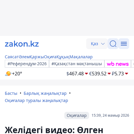
Қаз
Саясат
Әлем
Қаржы
Оқиға
Құқық
Мақалалар
#Референдум-2026
#Қазақстан мақтанышы
+20°
$
467.48
€
539.52
₽
5.73
Басты
Барлық жаңалықтар
Оқиғалар туралы жаңалықтар
Оқиғалар
15:39, 24 мамыр 2026
Желідегі видео: Өлген