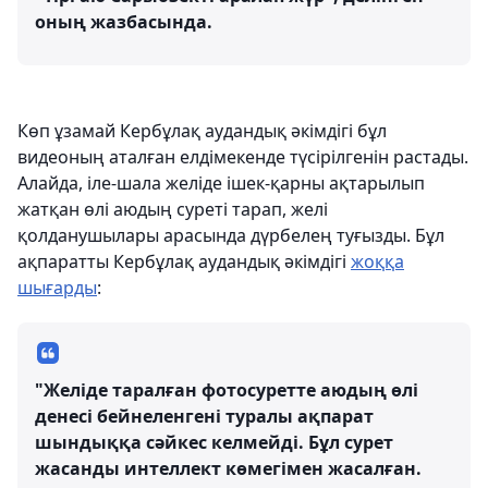
оның жазбасында.
Көп ұзамай Кербұлақ аудандық әкімдігі бұл
видеоның аталған елдімекенде түсірілгенін растады.
Алайда, іле-шала желіде ішек-қарны ақтарылып
жатқан өлі аюдың суреті тарап, желі
қолданушылары арасында дүрбелең туғызды. Бұл
ақпаратты Кербұлақ аудандық әкімдігі
жоққа
шығарды
:
"Желіде таралған фотосуретте аюдың өлі
денесі бейнеленгені туралы ақпарат
шындыққа сәйкес келмейді. Бұл сурет
жасанды интеллект көмегімен жасалған.