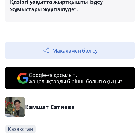
Қазіргі уақытта жыртқышты іздеу
жұмыстары жүргізілуде".
Мақаламен бөлісу
Google-ға қосылып,
жаңалықтарды бірінші болып оқыңыз
Камшат Сатиева
Қазақстан