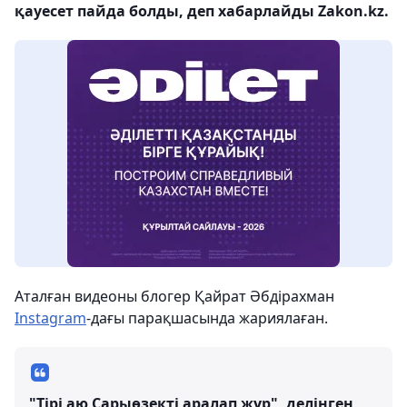
қауесет пайда болды, деп хабарлайды Zakon.kz.
Аталған видеоны блогер Қайрат Әбдірахман
Instagram
-дағы парақшасында жариялаған.
"Тірі аю Сарыөзекті аралап жүр", делінген