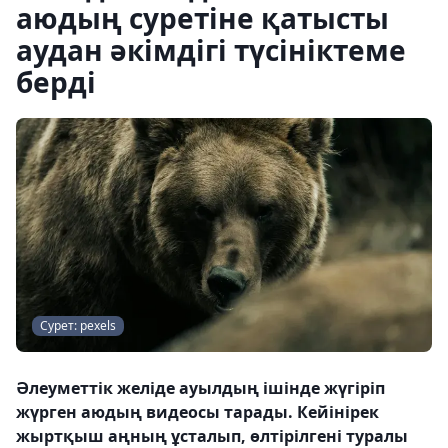
аюдың суретіне қатысты
аудан әкімдігі түсініктеме
берді
Сурет: pexels
Әлеуметтік желіде ауылдың ішінде жүгіріп
жүрген аюдың видеосы тарады. Кейінірек
жыртқыш аңның ұсталып, өлтірілгені туралы