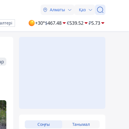
Алматы
Қаз
+30°
$
467.48
€
539.52
₽
5.73
алтері
ар
Соңғы
Танымал