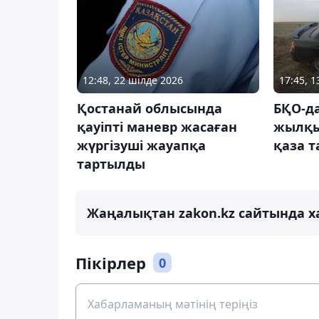
12:48, 22 шілде 2026
17:45, 
Қостанай облысында
БҚО-да
қауіпті маневр жасаған
жылқы
жүргізуші жауапқа
қаза 
тартылды
Жаңалықтан zakon.kz сайтында х
Пікірлер
0