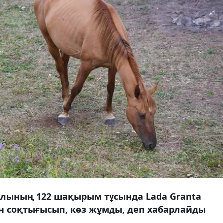
олының 122 шақырым тұсында Lada Granta
ен соқтығысып, көз жұмды, деп хабарлайды