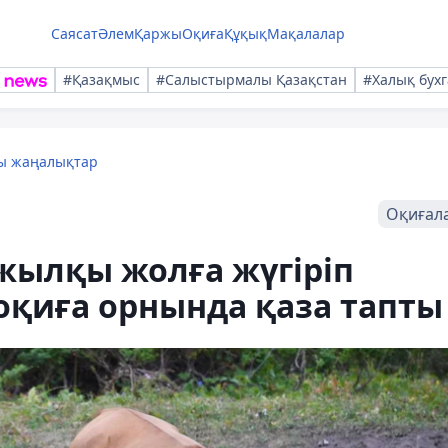
Саясат
Әлем
Қаржы
Оқиға
Құқық
Мақалалар
#Қазақмыс
#Салыстырмалы Қазақстан
#Халық бухг
лы жаңалықтар
Оқиғал
жылқы жолға жүгіріп
оқиға орнында қаза тапты