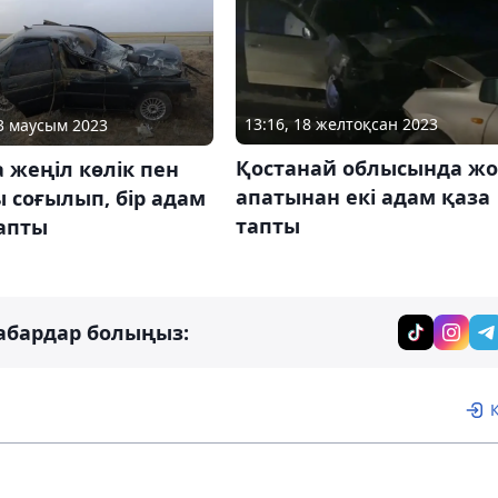
13:16, 18 желтоқсан 2023
13 маусым 2023
Қостанай облысында ж
 жеңіл көлік пен
апатынан екі адам қаза
 соғылып, бір адам
тапты
тапты
абардар болыңыз: