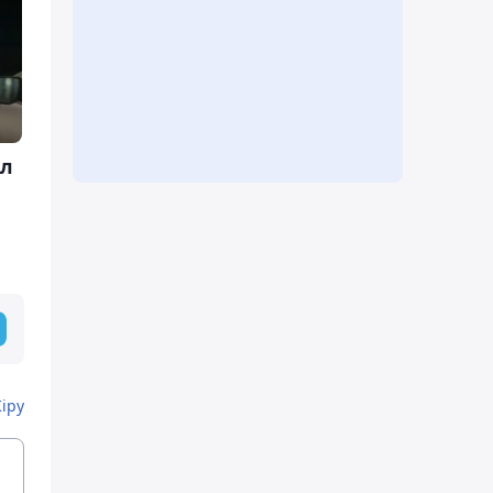
ол
Кіру