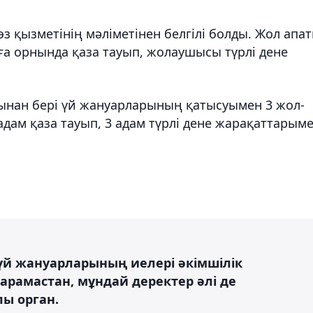
з қызметінің мәліметінен белгілі болды. Жол апа
ға орнында қаза тауып, жолаушысы түрлі дене
ынан бері үй жануарларының қатысуымен 3 жол-
 адам қаза тауып, 3 адам түрлі дене жарақаттарым
үй жануарларының иелері әкімшілік
арамастан, мұндай деректер әлі де
лы орган.