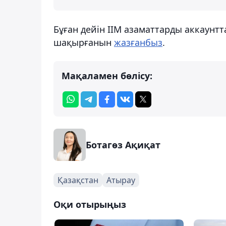
Бұған дейін ІІМ азаматтарды аккаунт
шақырғанын
жазғанбыз
.
Мақаламен бөлісу:
Ботагөз Ақиқат
Қазақстан
Атырау
Оқи отырыңыз