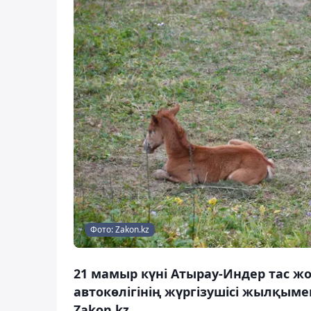
Фото: Zakon.kz
21 мамыр күні Атырау-Индер тас ж
автокөлігінің жүргізушісі жылқым
Zakon.kz.