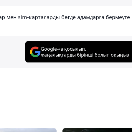
тар мен sim-карталарды бөгде адамдарға бермеуге
Google-ға қосылып,
жаңалықтарды бірінші болып оқыңыз