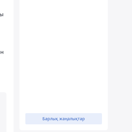
ты
ен
Барлық жаңалықтар