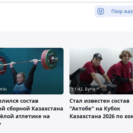
Пікір жаз
үгін
11:42, Бүгін
лился состав
Стал известен состав
й сборной Казахстана
"Актобе" на Кубок
ёлой атлетике на
Казахстана 2026 по х
у