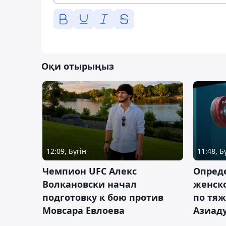
Оқи отырыңыз
12:09, Бүгін
11:48, Б
Чемпион UFC Алекс
Опреде
Волкановски начал
женско
подготовку к бою против
по тяж
Мовсара Евлоева
Азиад