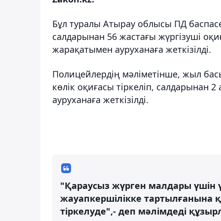
Бұл туралы Атырау облысы ПД баспасө
салдарынан 56 жастағы жүргізуші оқи
жарақатымен ауруханаға жеткізілді.
Полицейлердің мәліметінше, жыл бас
көлік оқиғасы тіркеліп, салдарынан 2
ауруханаға жеткізілді.
"Қараусыз жүрген малдары үшін 
жауапкершілікке тартылғанына қ
тіркелуде",- деп мәлімдеді құзыр