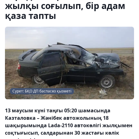
жылқы соғылып, бір адам
қаза тапты
Сурет: БҚО ДП баспасөз қызметі
13 маусым күні таңғы 05:20 шамасында
Казталовка – Жәнібек автожолының 18
шақырымында Lada-2110 автокөлігі жылқымен
соқтығысып, салдарынан 30 жастағы көлік