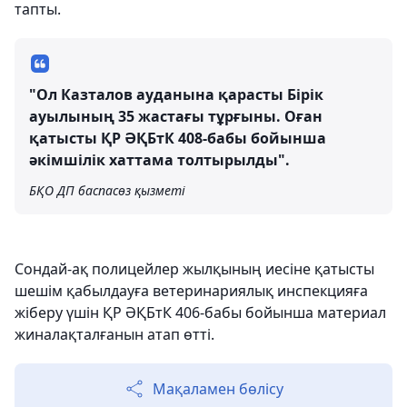
тапты.
"Ол Казталов ауданына қарасты Бірік
ауылының 35 жастағы тұрғыны. Оған
қатысты ҚР ӘҚБтК 408-бабы бойынша
әкімшілік хаттама толтырылды".
БҚО ДП баспасөз қызметі
Сондай-ақ полицейлер жылқының иесіне қатысты
шешім қабылдауға ветеринариялық инспекцияға
жіберу үшін ҚР ӘҚБтК 406-бабы бойынша материал
жиналақталғанын атап өтті.
Мақаламен бөлісу