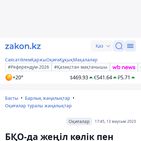
Қаз
Саясат
Әлем
Қаржы
Оқиға
Құқық
Мақалалар
#Референдум-2026
#Қазақстан мақтанышы
+20°
$
469.93
€
541.64
₽
5.71
Басты
Барлық жаңалықтар
Оқиғалар туралы жаңалықтар
Оқиғалар
17:45, 13 маусым 2023
БҚО-да жеңіл көлік пен