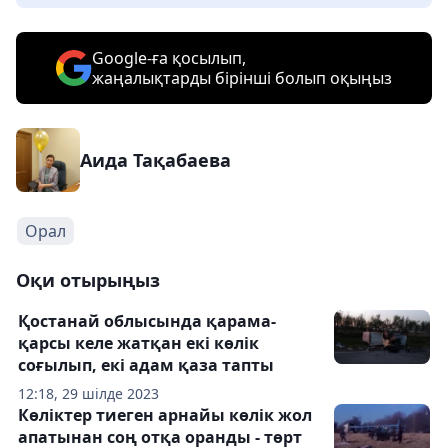
Google-ға қосылып,
жаңалықтарды бірінші болып оқыңыз
Аида Тақабаева
Орал
Оқи отырыңыз
Қостанай облысында қарама-
қарсы келе жатқан екі көлік
соғылып, екі адам қаза тапты
12:18, 29 шілде 2023
Көліктер тиеген арнайы көлік жол
апатынан соң отқа оранды - төрт