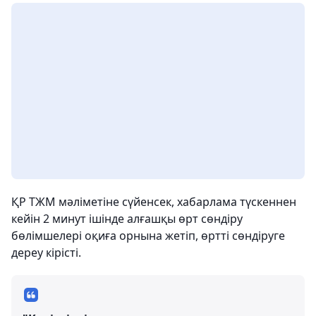
ҚР ТЖМ мәліметіне сүйенсек, хабарлама түскеннен
кейін 2 минут ішінде алғашқы өрт сөндіру
бөлімшелері оқиға орнына жетіп, өртті сөндіруге
дереу кірісті.