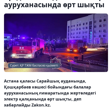
ауруханасында өрт шықты
Сурет: ҚР ТЖМ баспасөз қызметі
Астана қаласы Сарайшық ауданында,
Қошқарбаев көшесі бойындағы балалар
ауруханасының ғимаратында жертөледегі
электр қалқанында өрт шықты, деп
хабарлайды Zakon.kz.