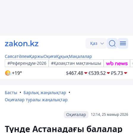
Қаз
Саясат
Әлем
Қаржы
Оқиға
Құқық
Мақалалар
#Референдум-2026
#Қазақстан мақтанышы
+19°
$
467.48
€
539.52
₽
5.73
Басты
Барлық жаңалықтар
Оқиғалар туралы жаңалықтар
Оқиғалар
12:14, 25 мамыр 2026
Түнде Астанадағы балалар