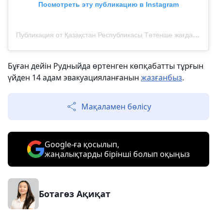
Посмотреть эту публикацию в Instagram
Публикация от Қазақстан Республикасы Төтенше жағдайлар министрлігі (@112kz_)
Бұған дейін Рудныйда өртенген көпқабатты тұрғын
үйден 14 адам эвакуацияланғанын
жазғанбыз
.
Мақаламен бөлісу
Google-ға қосылып,
жаңалықтарды бірінші болып оқыңыз
Ботагөз Ақиқат