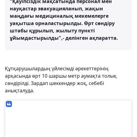
"Қауіпсіздік мақсатында персонал мен
науқастар эвакуацияланып, жақын
маңдағы медициналық мекемелерге
уақытша орналастырылды. Өрт сөндіру
штабы құрылып, жылыту пункті
ұйымдастырылды",- делінген ақпаратта.
Құтқарушылардың үйлесімді әрекеттерінің
арқасында өрт 10 шаршы метр аумақта толық
сөндірілді. Зардап шеккендер жоқ, себебі
анықталуда.