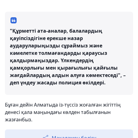
"Құрметті ата-аналар, балалардың
қауіпсіздігіне ерекше назар
аударуларыңызды сұраймыз және
кәмелетке толмағандарды қараусыз
қалдырмаңыздар. Үлкендердің
қамқорлығы мен қырағылығы қайғылы
жағдайлардың алдын алуға көмектеседі", –
деп үндеу жасады полиция өкілдері.
Бұған дейін Алматыда із-түссіз жоғалған жігіттің
денесі қала маңындағы көлден табылғанын
жазғанбыз.