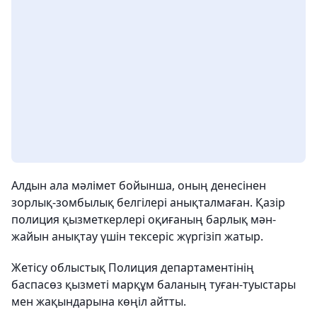
Алдын ала мәлімет бойынша, оның денесінен
зорлық-зомбылық белгілері анықталмаған. Қазір
полиция қызметкерлері оқиғаның барлық мән-
жайын анықтау үшін тексеріс жүргізіп жатыр.
Жетісу облыстық Полиция департаментінің
баспасөз қызметі марқұм баланың туған-туыстары
мен жақындарына көңіл айтты.