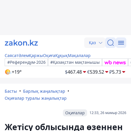
Қаз
Саясат
Әлем
Қаржы
Оқиға
Құқық
Мақалалар
#Референдум-2026
#Қазақстан мақтанышы
+19°
$
467.48
€
539.52
₽
5.73
Басты
Барлық жаңалықтар
Оқиғалар туралы жаңалықтар
Оқиғалар
12:33, 26 мамыр 2026
Жетісу облысында өзеннен