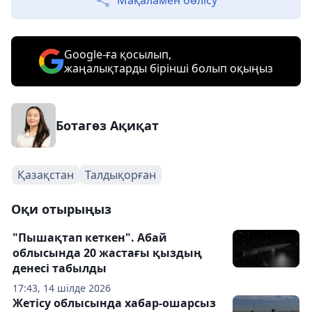
Мақаламен бөлісу
Google-ға қосылып,
жаңалықтарды бірінші болып оқыңыз
Ботагөз Ақиқат
Қазақстан
Талдықорған
Оқи отырыңыз
"Пышақтап кеткен". Абай
облысында 20 жастағы қыздың
денесі табылды
17:43, 14 шілде 2026
Жетісу облысында хабар-ошарсыз