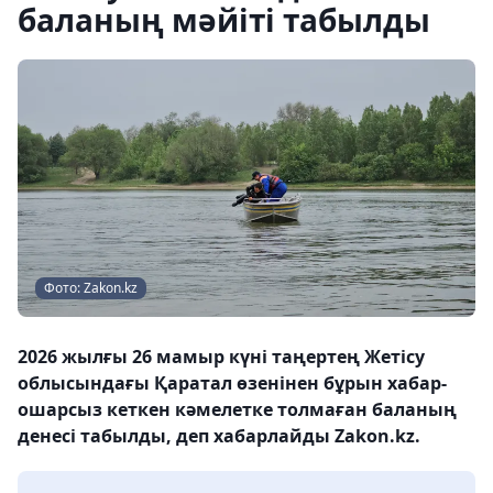
баланың мәйіті табылды
Фото: Zakon.kz
2026 жылғы 26 мамыр күні таңертең Жетісу
облысындағы Қаратал өзенінен бұрын хабар-
ошарсыз кеткен кәмелетке толмаған баланың
денесі табылды, деп хабарлайды Zakon.kz.