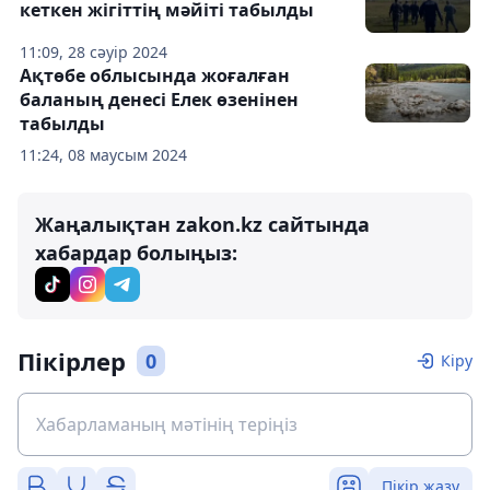
кеткен жігіттің мәйіті табылды
11:09, 28 сәуір 2024
Ақтөбе облысында жоғалған
баланың денесі Елек өзенінен
табылды
11:24, 08 маусым 2024
Жаңалықтан zakon.kz сайтында
хабардар болыңыз:
Пікірлер
0
Кіру
Пікір жазу